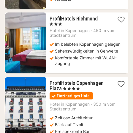
1
ProfilHotels Richmond
Nacht
, 3 Sterne
ab
Hotel in
Kopenhagen
·
450 m vom
170,43
Stadtzentrum
€
Im belebten Kopenhagen gelegen
Sehenswürdigkeiten in Gehweite
Komfortable Zimmer mit WLAN-
Zugang
ProfilHotels Copenhagen
1
Plaza
, 4 Sterne
Nacht
Einzigartiges Hotel
ab
173,77
Hotel in
Kopenhagen
·
350 m vom
Stadtzentrum
€
Zeitlose Architektur
Blick auf Tivoli
Preisgekrönte Bar