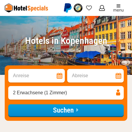
menu
Meine
Favoriten
Hotels in Kopenhagen
Anreise
Abreise
2 Erwachsene (1 Zimmer)
Suchen