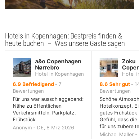
Hotels in Kopenhagen: Bestpreis finden &
heute buchen – Was unsere Gäste sagen
a&o Copenhagen
Zoku
Nørrebro
Cope
Hotel in Kopenhagen
Hotel 
von
von
6.9
Befriedigend
‐
7
8.6
Sehr gut
‐
1
10,
10,
Bewertungen
Bewertungen
Für uns war ausschlaggebend:
Schöne Atmosph
Nähe zu öffentlichen
Hotelkonzept. Ei
Verkehrsmitteln, Parkplatz,
gutes Frühstück
Frühstück
Gefühl, dass die
für uns zubereit
Anonym ‐ DE, 8 Mrz 2026
Michael Møller ‐