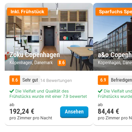
Inkl. Frühstück
Sparfuchs Spe
Zoku Copenhagen
a&o Copenh
Kopenhagen, Dänemark
8.6
Kopenhagen, Dän
8.6
Sehr gut
6.9
Befriedige
14 Bewertungen
Die Vielfalt und Qualität des
Die Vielfalt un
Frühstücks wurde mit einer 7.9 bewertet
Frühstücks wurde 
ab
ab
192,24 €
84,44 €
Zoku Copenhagen
Ansehen
pro Zimmer pro Nacht
pro Zimmer pro N