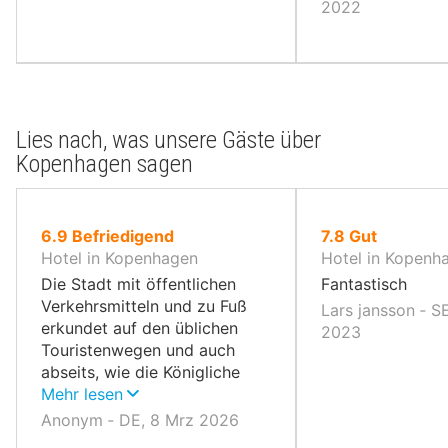
2022
Lies nach, was unsere Gäste über
Kopenhagen sagen
von
von
6.9
Befriedigend
7.8
Gut
10,
10,
Hotel in Kopenhagen
Hotel in Kopenh
Die Stadt mit öffentlichen
Fantastisch
Verkehrsmitteln und zu Fuß
Lars jansson ‐ S
erkundet auf den üblichen
2023
Touristenwegen und auch
abseits, wie die Königliche
Bibliothek oder die Halbinsel
Mehr lesen
Amager.
Anonym ‐ DE, 8 Mrz 2026