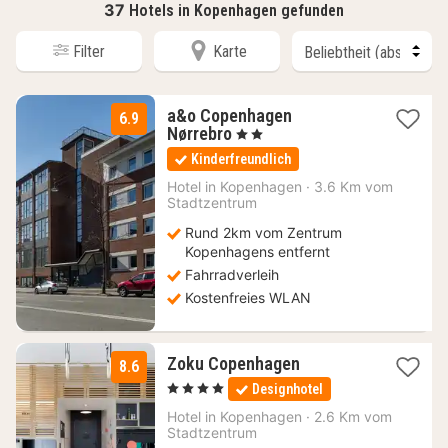
37
Hotels in Kopenhagen gefunden
Filter
Karte
a&o Copenhagen
6.9
2
Nørrebro
, 2 Sterne
Nächte
Kinderfreundlich
ab
84,44
Hotel in
Kopenhagen
·
3.6 Km vom
Stadtzentrum
€
Rund 2km vom Zentrum
Kopenhagens entfernt
Fahrradverleih
Kostenfreies WLAN
1
Zoku Copenhagen
8.6
Nacht
, 4 Sterne
Designhotel
ab
149,16
Hotel in
Kopenhagen
·
2.6 Km vom
Stadtzentrum
€