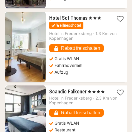
1
Hotel Sct Thomas
, 3 Sterne
Nacht
Wellnesshotel
ab
135,60
Hotel in
Frederiksberg
·
1.3 Km von
Kopenhagen
€
Rabatt freischalten
Gratis WLAN
Fahrradverleih
Aufzug
1
Scandic Falkoner
, 4 Sterne
Nacht
Hotel in
Frederiksberg
·
2.3 Km von
ab
Kopenhagen
111,02
€
Rabatt freischalten
Gratis WLAN
Restaurant