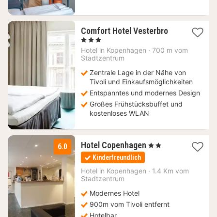
2
Comfort Hotel Vesterbro
Nächte
, 3 Sterne
ab
Hotel in
Kopenhagen
·
700 m vom
152,94
Stadtzentrum
€
Zentrale Lage in der Nähe von
Tivoli und Einkaufsmöglichkeiten
Entspanntes und modernes Design
Großes Frühstücksbuffet und
kostenloses WLAN
1
Hotel Copenhagen
, 2 Sterne
6.0
Nacht
Kinderfreundlich
ab
119,73
Hotel in
Kopenhagen
·
1.4 Km vom
Stadtzentrum
€
Modernes Hotel
900m vom Tivoli entfernt
Hotelbar