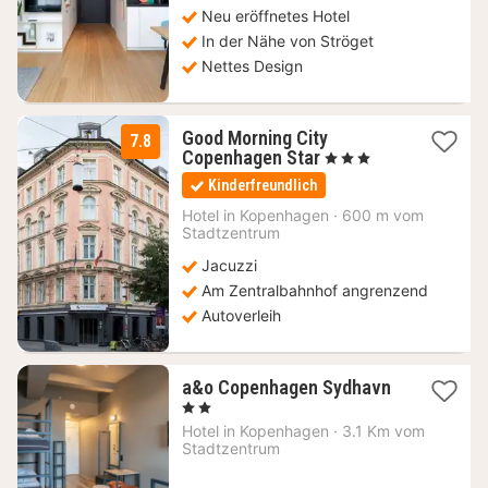
Neu eröffnetes Hotel
In der Nähe von Ströget
Nettes Design
Good Morning City
7.8
1
Copenhagen Star
, 3 Sterne
Nacht
Kinderfreundlich
ab
152,50
Hotel in
Kopenhagen
·
600 m vom
Stadtzentrum
€
Jacuzzi
Am Zentralbahnhof angrenzend
Autoverleih
a&o Copenhagen Sydhavn
1
, 2 Sterne
Nacht
Hotel in
Kopenhagen
·
3.1 Km vom
ab
Stadtzentrum
102,92
€