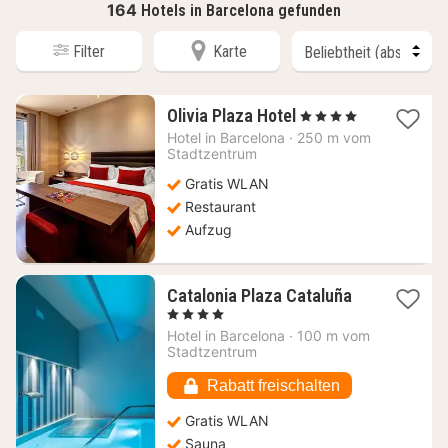
164
Hotels in Barcelona gefunden
Filter
Karte
1
Olivia Plaza Hotel
, 4 Sterne
Nacht
Hotel in
Barcelona
·
250 m vom
ab
Stadtzentrum
155
Gratis WLAN
€
Restaurant
Aufzug
1
Catalonia Plaza Cataluña
Nacht
, 4 Sterne
ab
Hotel in
Barcelona
·
100 m vom
163,64
Stadtzentrum
€
Rabatt freischalten
Gratis WLAN
Sauna