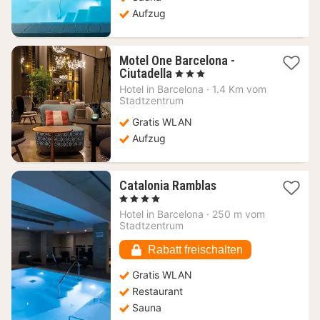
Aufzug
Motel One Barcelona -
1
Ciutadella
, 3 Sterne
Nacht
Hotel in
Barcelona
·
1.4 Km vom
ab
Stadtzentrum
120
Gratis WLAN
€
Aufzug
1
Catalonia Ramblas
Nacht
, 4 Sterne
ab
Hotel in
Barcelona
·
250 m vom
180,52
Stadtzentrum
€
Rabatt freischalten
Gratis WLAN
Restaurant
Sauna