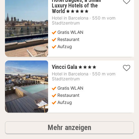
Luxury Hotels of the
1
World
, 5 Sterne
Nacht
Hotel in
Barcelona
·
550 m vom
ab
Stadtzentrum
231,09
Gratis WLAN
€
Restaurant
Aufzug
1
Vincci Gala
, 4 Sterne
Nacht
Hotel in
Barcelona
·
550 m vom
ab
Stadtzentrum
175,75
Gratis WLAN
€
Restaurant
Aufzug
Hotels
Mehr anzeigen