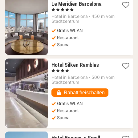
1
Le Meridien Barcelona
Nacht
, 5 Sterne
ab
Hotel in
Barcelona
·
450 m vom
249
Stadtzentrum
€
Gratis WLAN
Restaurant
Sauna
1
Hotel Silken Ramblas
Nacht
, 4 Sterne
ab
Hotel in
Barcelona
·
500 m vom
179,44
Stadtzentrum
€
Rabatt freischalten
Gratis WLAN
Restaurant
Sauna
Hotel Bagues, a Small