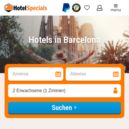
menu
Meine
Favoriten
Hotels in Barcelona
Anreise
Abreise
2 Erwachsene (1 Zimmer)
Suchen