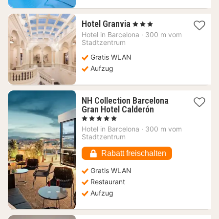
1
Hotel Granvia
, 3 Sterne
Nacht
Hotel in
Barcelona
·
300 m vom
ab
Stadtzentrum
163,22
Gratis WLAN
€
Aufzug
NH Collection Barcelona
1
Gran Hotel Calderón
Nacht
, 5 Sterne
ab
Hotel in
Barcelona
·
300 m vom
205,45
Stadtzentrum
€
Rabatt freischalten
Gratis WLAN
Restaurant
Aufzug