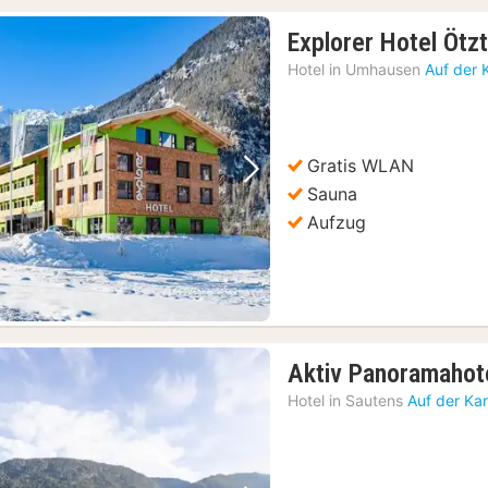
Explorer Hotel Ötzt
Hotel in
Umhausen
Auf der 
Gratis WLAN
Vorheriges Bild
Nächstes Bild
Sauna
Aufzug
Aktiv Panoramahote
Hotel in
Sautens
Auf der Ka