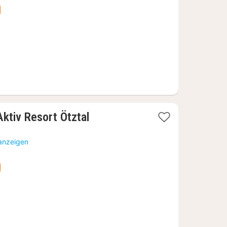
€
1
Aktiv Resort Ötztal
Nacht
ab
 anzeigen
365,76
€