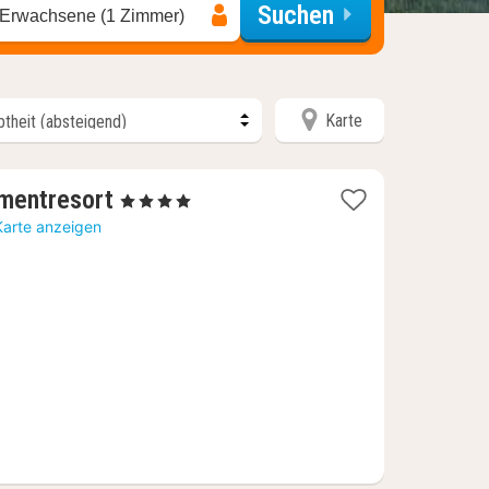
Suchen
 Erwachsene (1 Zimmer)
Karte
1
mentresort
, 4 Sterne
Nacht
Karte anzeigen
ab
139,36
€