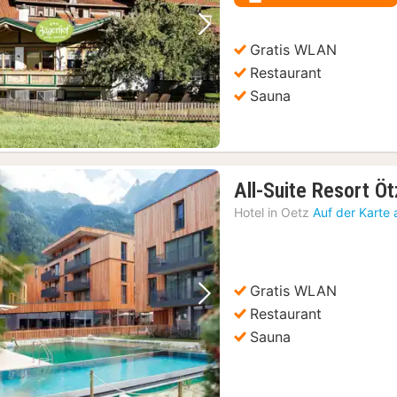
€
Vorheriges Bild
Nächstes Bild
Gratis WLAN
Restaurant
Sauna
All-Suite Resort Öt
Hotel in
Oetz
Auf der Karte
Gratis WLAN
Vorheriges Bild
Nächstes Bild
Restaurant
Sauna