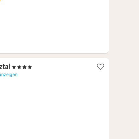
1
ztal
, 4 Sterne
Nacht
 anzeigen
ab
226,61
€