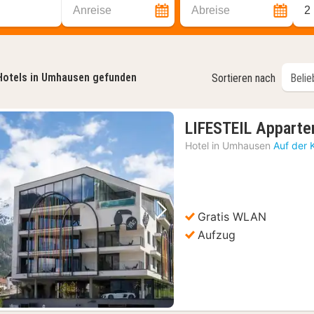
Anreise
Abreise
2
Hotels in Umhausen gefunden
Sortieren nach
LIFESTEIL Apparte
Hotel in
Umhausen
Auf der 
Gratis WLAN
Vorheriges Bild
Nächstes Bild
Aufzug