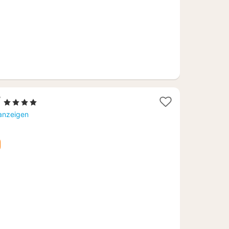
1
f
, 4 Sterne
Nacht
 anzeigen
ab
198
€