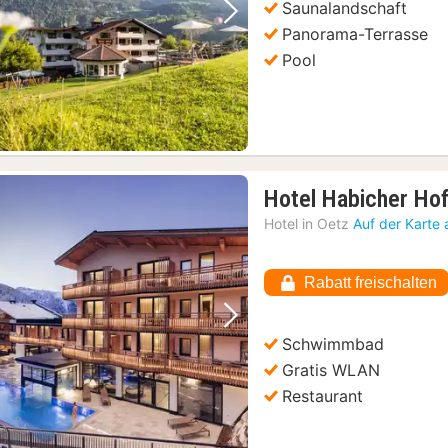
Saunalandschaft
Vorheriges Bild
Nächstes Bild
Panorama-Terrasse
Pool
Hotel Habicher Ho
Hotel in
Oetz
Auf der Karte
Rabatt freischalten
Vorheriges Bild
Nächstes Bild
Schwimmbad
Gratis WLAN
Restaurant