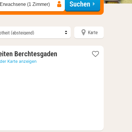
Suchen
 Erwachsene (1 Zimmer)
Karte
1
zeiten Berchtesgaden
Nacht
 der Karte anzeigen
ab
173,13
€