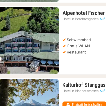
Alpenhotel Fischer 
Hotel in
Berchtesgaden
Auf
Schwimmbad
Vorheriges Bild
Nächstes Bild
Gratis WLAN
Restaurant
Kulturhof Stanggas
Hotel in
Bischofswiesen
Auf
Rabatt freischalten