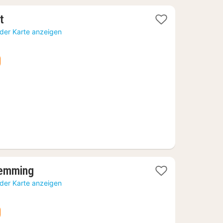
1
t
Nacht
 der Karte anzeigen
ab
178,46
€
1
Demming
Nacht
 der Karte anzeigen
ab
191,59
€