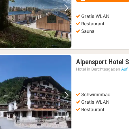
Vorheriges Bild
Nächstes Bild
Gratis WLAN
Restaurant
Sauna
Alpensport Hotel S
Hotel in
Berchtesgaden
Auf
Schwimmbad
Vorheriges Bild
Nächstes Bild
Gratis WLAN
Restaurant