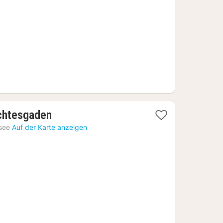
€
1
rchtesgaden
Nacht
see
Auf der Karte anzeigen
ab
160,90
€