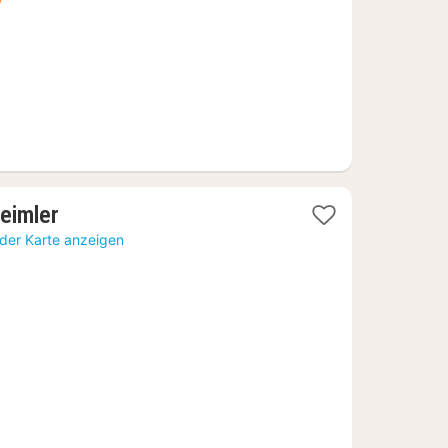
€
1
eimler
Nacht
 der Karte anzeigen
ab
140,84
€