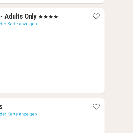
1
- Adults Only
, 4 Sterne
Nacht
 der Karte anzeigen
ab
254,21
€
1
s
Nacht
 der Karte anzeigen
ab
222,06