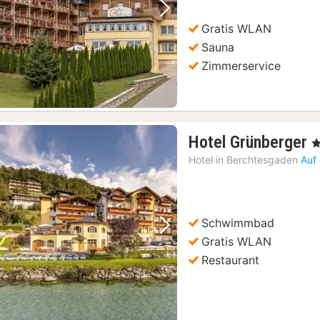
Vorheriges Bild
Nächstes Bild
Gratis WLAN
Sauna
Zimmerservice
1
Hotel Grünberger
, 
N
Hotel in
Berchtesgaden
Auf
a
1
€
Schwimmbad
Vorheriges Bild
Nächstes Bild
Gratis WLAN
Restaurant