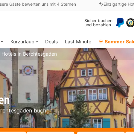
sere Gäste bewerten uns mit 4 Sternen
Einzigartige Ho
Sicher buchen
und bezahlen
Kurzurlaub
Deals
Last Minute
☀️ Sommer Sal
Hotels in Berchtesgaden
en
Berchtesgaden buchen