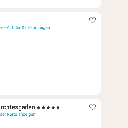
1
Nacht
see
Auf der Karte anzeigen
ab
161,12
€
1
erchtesgaden
, 5 Sterne
Nacht
 der Karte anzeigen
ab
423,99