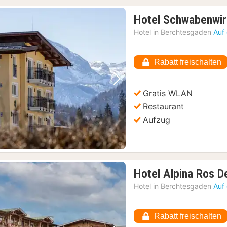
Hotel Schwabenwir
Hotel in
Berchtesgaden
Auf
Rabatt freischalten
Vorheriges Bild
Nächstes Bild
Gratis WLAN
Restaurant
Aufzug
Hotel Alpina Ros 
Hotel in
Berchtesgaden
Auf
Rabatt freischalten