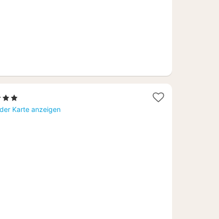
3 Sterne
acht
 der Karte anzeigen
b
83,67