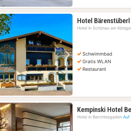
Hotel Bärenstüberl
Hotel in
Schönau am Königs
Schwimmbad
Vorheriges Bild
Nächstes Bild
Gratis WLAN
Restaurant
Kempinski Hotel B
Hotel in
Berchtesgaden
Auf