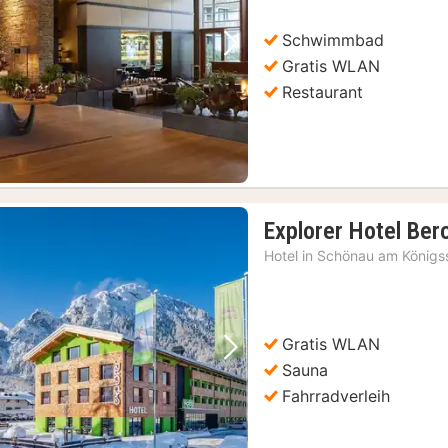
Schwimmbad
Vorheriges Bild
Nächstes Bild
Gratis WLAN
Restaurant
Explorer Hotel Be
Hotel in
Schönau am Königs
Gratis WLAN
Vorheriges Bild
Nächstes Bild
Sauna
Fahrradverleih