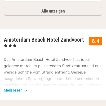
Alle anzeigen
Amsterdam Beach Hotel Zandvoort
8.4
, 3 Sterne
Das Amsterdam Beach Hotel Zandvoort ist ideal
gelegen: mitten im pulsierenden Stadtzentrum und nur
wenige Schritte vom Strand entfernt. Genieße
ausgedehnte Spaziergänge an der Küste und erkunde
anschließend die charmanten Geschäfte und Cafés der
Mehr lesen
Umgebung. Dank der günstigen Lage sind auch
Amsterdam und Haarlem schnell und bequem zu
erreichen. Unsere Gäste bewerten dieses Hotel mit