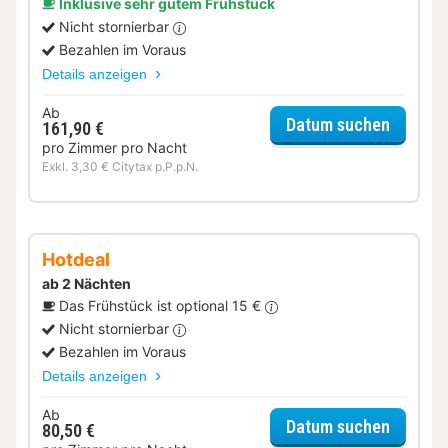
Inklusive sehr gutem Frühstück
Nicht stornierbar
Bezahlen im Voraus
Details anzeigen
Ab
für Even
Datum suchen
161,90 €
pro Zimmer pro Nacht
Exkl. 3,30 € Citytax p.P.p.N.
Hotdeal
ab 2 Nächten
Das Frühstück ist optional 15 €
Nicht stornierbar
Bezahlen im Voraus
Details anzeigen
Ab
für Eco
Datum suchen
80,50 €