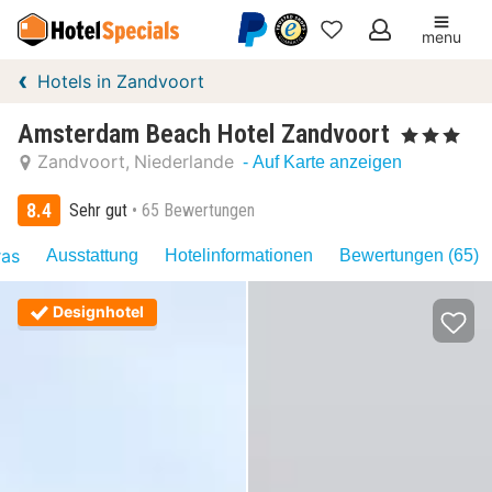
menu
Meine
Hotels in Zandvoort
Favoriten
Amsterdam Beach Hotel Zandvoort
, 3 Sterne
Zandvoort
Niederlande
- Auf Karte anzeigen
8.4
Sehr gut
65 Bewertungen
ras
Ausstattung
Hotelinformationen
Bewertungen (65)
Designhotel