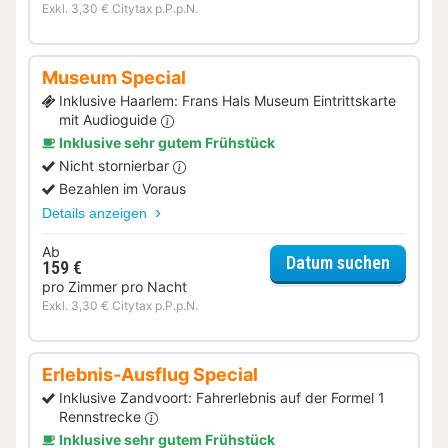
Exkl. 3,30 € Citytax p.P.p.N.
Museum Special
Inklusive Haarlem: Frans Hals Museum Eintrittskarte
mit Audioguide
Inklusive sehr gutem Frühstück
Nicht stornierbar
Bezahlen im Voraus
Details anzeigen
Ab
für Mus
Datum suchen
159 €
pro Zimmer pro Nacht
Exkl. 3,30 € Citytax p.P.p.N.
Erlebnis-Ausflug Special
Inklusive Zandvoort: Fahrerlebnis auf der Formel 1
Rennstrecke
Inklusive sehr gutem Frühstück