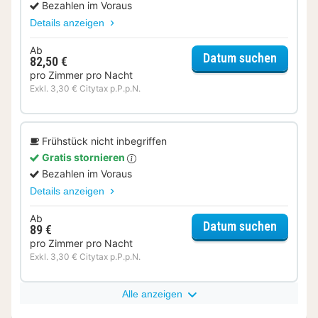
Bezahlen im Voraus
Details anzeigen
Ab
für Sta
Datum suchen
82,50 €
pro Zimmer pro Nacht
Exkl. 3,30 € Citytax p.P.p.N.
Frühstück nicht inbegriffen
Gratis stornieren
Bezahlen im Voraus
Details anzeigen
Ab
für Dop
Datum suchen
89 €
pro Zimmer pro Nacht
Exkl. 3,30 € Citytax p.P.p.N.
Alle anzeigen