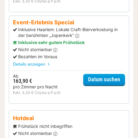
Exkl. 3,30 € Citytax p.P.p.N.
Event-Erlebnis Special
Inklusive Haarlem: Lokale Craft-Bierverkostung in
der berühmten „Jopenkerk“
Inklusive sehr gutem Frühstück
Nicht stornierbar
Bezahlen im Voraus
Details anzeigen
Ab
für Even
Datum suchen
163,90 €
pro Zimmer pro Nacht
Exkl. 3,30 € Citytax p.P.p.N.
Hotdeal
Frühstück nicht inbegriffen
Nicht stornierbar