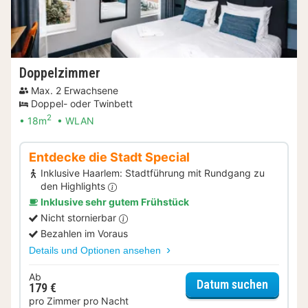
Doppelzimmer
Max. 2 Erwachsene
Doppel- oder Twinbett
2
18m
WLAN
Entdecke die Stadt Special
Inklusive Haarlem: Stadtführung mit Rundgang zu
den Highlights
Inklusive sehr gutem Frühstück
Nicht stornierbar
Bezahlen im Voraus
Details und Optionen ansehen
Ab
für Ent
Datum suchen
179 €
pro Zimmer pro Nacht