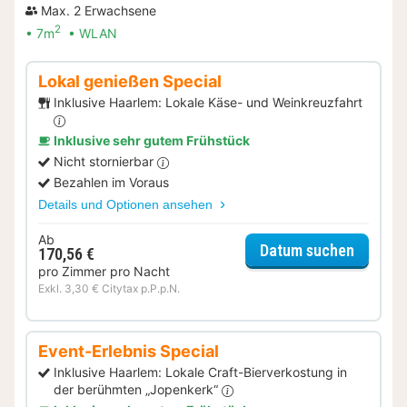
Max. 2 Erwachsene
2
7m
WLAN
Lokal genießen Special
Inklusive Haarlem: Lokale Käse- und Weinkreuzfahrt
Inklusive sehr gutem Frühstück
Nicht stornierbar
Bezahlen im Voraus
Details und Optionen ansehen
Ab
für Lok
Datum suchen
170,56 €
pro Zimmer pro Nacht
Exkl. 3,30 € Citytax p.P.p.N.
Event-Erlebnis Special
Inklusive Haarlem: Lokale Craft-Bierverkostung in
der berühmten „Jopenkerk“