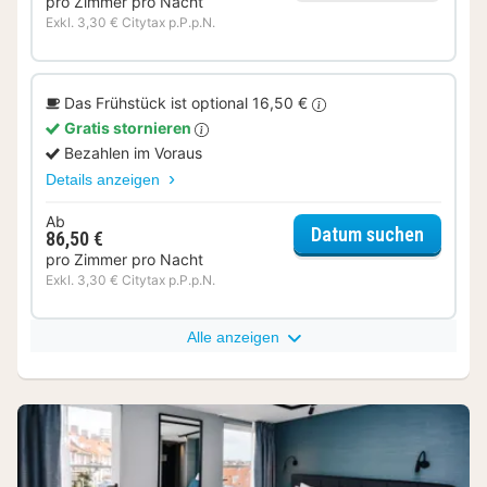
pro Zimmer pro Nacht
Exkl. 3,30 € Citytax p.P.p.N.
Das Frühstück ist optional 16,50 €
Gratis stornieren
Bezahlen im Voraus
Details anzeigen
Ab
für Eco
Datum suchen
86,50 €
pro Zimmer pro Nacht
Exkl. 3,30 € Citytax p.P.p.N.
Alle anzeigen