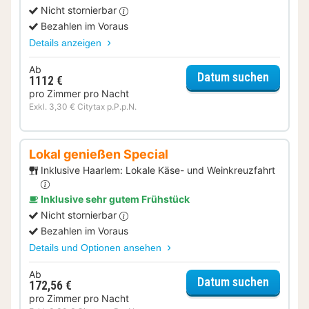
Nicht stornierbar
Bezahlen im Voraus
Details anzeigen
Ab
für Erle
Datum suchen
1112 €
pro Zimmer pro Nacht
Exkl. 3,30 € Citytax p.P.p.N.
Lokal genießen Special
Inklusive Haarlem: Lokale Käse- und Weinkreuzfahrt
Inklusive sehr gutem Frühstück
Nicht stornierbar
Bezahlen im Voraus
Details und Optionen ansehen
Ab
für Lok
Datum suchen
172,56 €
pro Zimmer pro Nacht