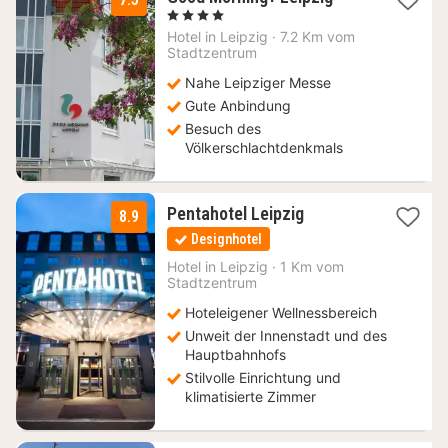
Nacht
, 4 Sterne
ab
Hotel in
Leipzig
·
7.2 Km vom
51,45
Stadtzentrum
€
Nahe Leipziger Messe
Gute Anbindung
Besuch des
Völkerschlachtdenkmals
1
Pentahotel Leipzig
8.9
Nacht
Designhotel
ab
112,35
Hotel in
Leipzig
·
1 Km vom
Stadtzentrum
€
Hoteleigener Wellnessbereich
Unweit der Innenstadt und des
Hauptbahnhofs
Stilvolle Einrichtung und
klimatisierte Zimmer