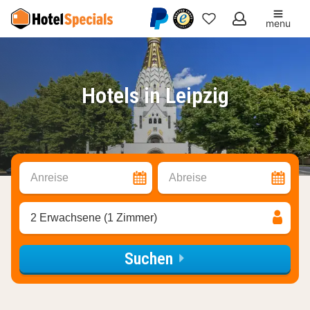
menu
Meine
Favoriten
Hotels in Leipzig
Anreise
Abreise
2 Erwachsene (1 Zimmer)
Suchen