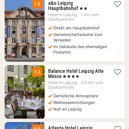
a&o Leipzig
7.6
2
Hauptbahnhof
, 2 Sterne
Nächte
Hotel in
Leipzig
·
1 Km vom
ab
Stadtzentrum
73,36
Direkt am Hauptbahnhof
€
Gemeinschaftsräume zum
Verweilen
Im Gebäude des ehemaligen
Postamts
Balance Hotel Leipzig Alte
9.2
1
Messe
, 4 Sterne
Nacht
Hotel in
Leipzig
·
3.6 Km vom
ab
Stadtzentrum
58,59
Gemütliche Atmosphäre
€
Wellnesseinrichtungen
Nah an Leipzig
2
Atlanta Hotel Leipzig
8.5