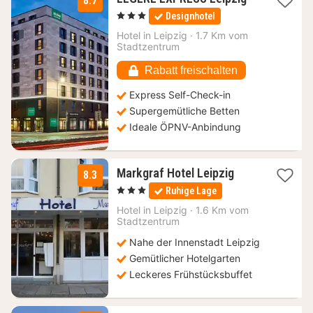
8.7
Nacht
, 3 Sterne
Designhotel
ab
70,35
Hotel in
Leipzig
·
1.7 Km vom
Stadtzentrum
€
Rabatt freischalten
Express Self-Check-in
Supergemütliche Betten
Ideale ÖPNV-Anbindung
1
Markgraf Hotel Leipzig
8.3
Nacht
, 3 Sterne
Ruhige Lage
ab
53,76
Hotel in
Leipzig
·
1.6 Km vom
Stadtzentrum
€
Nahe der Innenstadt Leipzig
Gemütlicher Hotelgarten
Leckeres Frühstücksbuffet