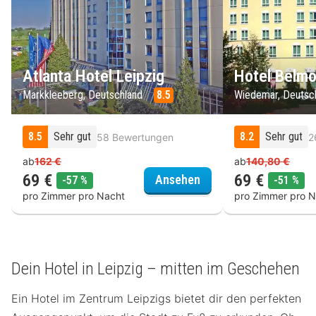
Atlanta Hotel Leipzig
Hotel Belmo
Markkleeberg, Deutschland
8.5
Wiedemar, Deutsc
8.5
Sehr gut
8.2
Sehr gut
58 Bewertungen
2
ab
162 €
ab
140,80 €
69 €
69 €
Atlanta Hotel Leipzig
Ansehen
Rabatt
Rab
-57 %
-51 %
pro Zimmer pro Nacht
pro Zimmer pro N
Dein Hotel in Leipzig – mitten im Geschehen
Ein Hotel im Zentrum Leipzigs bietet dir den perfekten