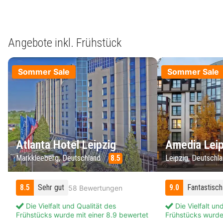
Angebote inkl. Frühstück
Sommer Sale
Sommer Sale
Atlanta Hotel Leipzig
Amedia Leip
Markkleeberg, Deutschland
8.5
Leipzig, Deutschl
8.5
Sehr gut
9.0
Fantastisch
58 Bewertungen
Die Vielfalt und Qualität des
Die Vielfalt un
Frühstücks wurde mit einer 8.9 bewertet
Frühstücks wurde 