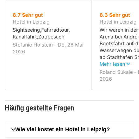
von
von
8.7
Sehr gut
8.3
Sehr gut
10,
10,
Hotel in Leipzig
Hotel in Leipzig
Sightseeing,Fahrradtour,
Wir waren in de
Kanalfahrt,Zoobesuch
Arena bei André
Bootsfahrt auf 
Stefanie Holstein ‐ DE, 26 Mai
Wasserwegen du
2026
ab Stadthafen S
Thomanerkirche 
Mehr lesen
Bahnhof als gut
Roland Sukale ‐ 
Erlebnisrestaura
2026
Häufig gestellte Fragen
Wie viel kostet ein Hotel in Leipzig?