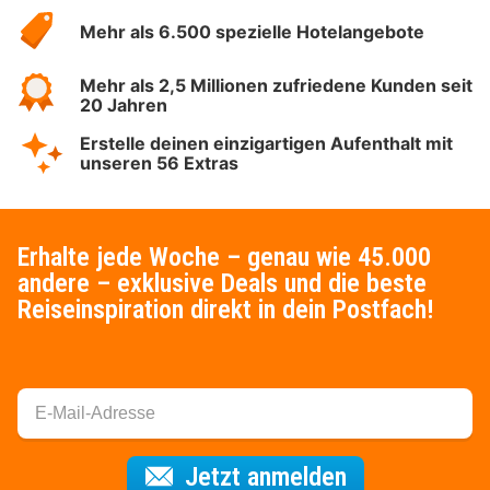
Hotelspecials
Mehr als 6.500 spezielle Hotelangebote
Mehr als 2,5 Millionen zufriedene Kunden seit
20 Jahren
Erstelle deinen einzigartigen Aufenthalt mit
unseren 56 Extras
Erhalte jede Woche – genau wie 45.000
andere – exklusive Deals und die beste
Reiseinspiration direkt in dein Postfach!
Für den Newsl
Jetzt anmelden