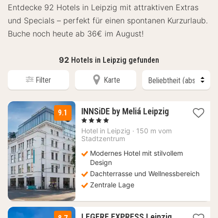
Entdecke 92 Hotels in Leipzig mit attraktiven Extras
und Specials – perfekt für einen spontanen Kurzurlaub.
Buche noch heute ab 36€ im August!
92
Hotels in Leipzig gefunden
Filter
Karte
1
INNSiDE by Meliá Leipzig
9.1
Nacht
, 4 Sterne
ab
Hotel in
Leipzig
·
150 m vom
152,25
Stadtzentrum
€
Modernes Hotel mit stilvollem
Design
Dachterrasse und Wellnessbereich
Zentrale Lage
1
LEGERE EXPRESS Leipzig