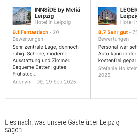
INNSiDE by Meliá
LEGE
Leipzig
Leipzi
Hotel in Leipzig
Hotel i
von
von
9.1
Fantastisch
‐
20
8.7
Sehr gut
‐
7
10,
10,
Bewertungen
Bewertungen
Sehr zentrale Lage, dennoch
Personal war seh
ruhig. Schöne, moderne
Auto kann in der
Ausstattung und Zimmer.
kostenfrei gepar
Bequeme Betten, gutes
Stefanie Holstei
Frühstück.
2026
Anonym ‐ DE, 29 Sep 2025
Lies nach, was unsere Gäste über Leipzig
sagen