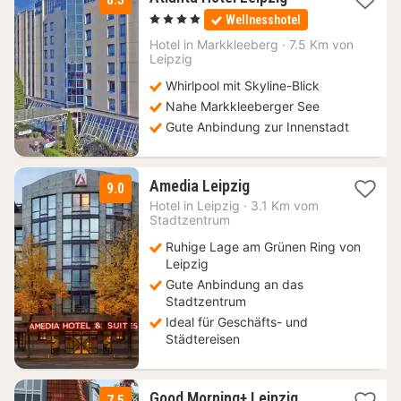
Nächte
, 4 Sterne
Wellnesshotel
ab
69
Hotel in
Markkleeberg
·
7.5 Km von
Leipzig
€
Whirlpool mit Skyline-Blick
Nahe Markkleeberger See
Gute Anbindung zur Innenstadt
1
Amedia Leipzig
9.0
Nacht
Hotel in
Leipzig
·
3.1 Km vom
ab
Stadtzentrum
72,45
Ruhige Lage am Grünen Ring von
€
Leipzig
Gute Anbindung an das
Stadtzentrum
Ideal für Geschäfts- und
Städtereisen
1
Good Morning+ Leipzig
7.5