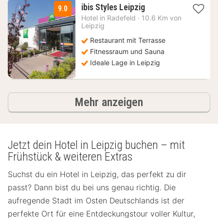
2
ibis Styles Leipzig
9.0
Nächte
Hotel in
Radefeld
·
10.6 Km von
ab
Leipzig
69
Restaurant mit Terrasse
€
Fitnessraum und Sauna
Ideale Lage in Leipzig
Hotels
Mehr anzeigen
Jetzt dein Hotel in Leipzig buchen – mit
Frühstück & weiteren Extras
Suchst du ein Hotel in Leipzig, das perfekt zu dir
passt? Dann bist du bei uns genau richtig. Die
aufregende Stadt im Osten Deutschlands ist der
perfekte Ort für eine Entdeckungstour voller Kultur,