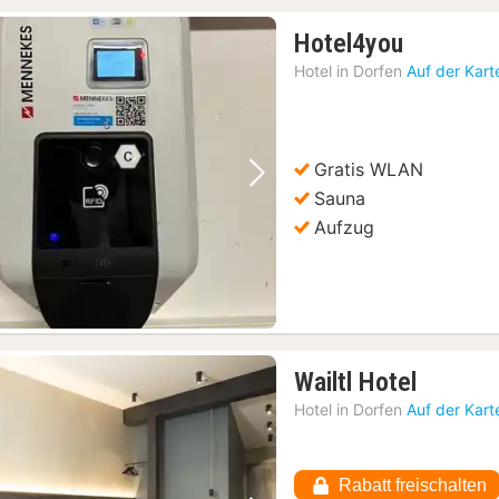
1
Hotel4you
Nacht
Hotel in
Dorfen
Auf der Kart
ab
92,52
€
Gratis WLAN
Vorheriges Bild
Nächstes Bild
Sauna
Aufzug
1
Wailtl Hotel
Nacht
Hotel in
Dorfen
Auf der Kart
ab
92,52
€
Rabatt freischalten