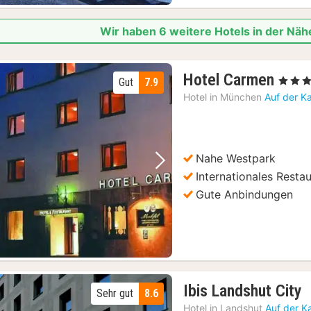
Wir haben 6 weitere Hotels in der Nä
3
Hotel Carmen
, 3 Stern
Gut
7.9
Näch
Hotel in
München
Auf der K
ab
73,3
€
Nahe Westpark
Vorheriges Bild
Nächstes Bild
Internationales Resta
Gute Anbindungen
1
Ibis Landshut City
Sehr gut
8.6
N
Hotel in
Landshut
Auf der K