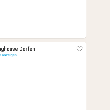
1
nghouse Dorfen
Nacht
e anzeigen
ab
72,33
€