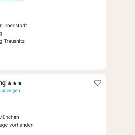
b
2
r Innenstadt
g
g Trausnitz
1
ng
, 3 Sterne
Nacht
e anzeigen
ab
73,87
€
 München
rage vorhanden