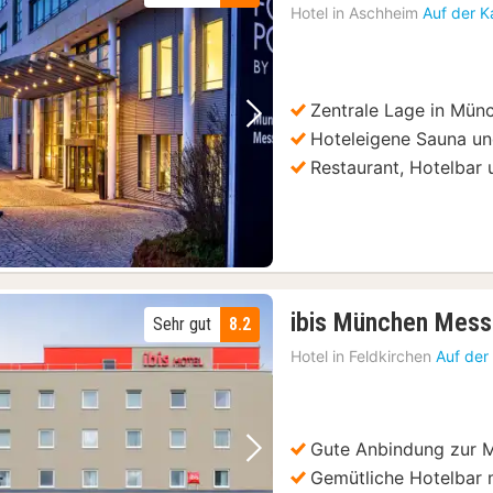
Hotel in
Aschheim
Auf der K
Zentrale Lage in Mün
Vorheriges Bild
Nächstes Bild
Hoteleigene Sauna un
Restaurant, Hotelbar 
ibis München Mes
Sehr gut
8.2
Hotel in
Feldkirchen
Auf der
Gute Anbindung zur M
Vorheriges Bild
Nächstes Bild
Gemütliche Hotelbar 