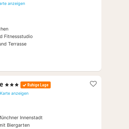
Nächte
arte anzeigen
ab
64
€
chen
d Fitnessstudio
und Terrasse
1
se
, 3 Sterne
Ruhige Lage
Nacht
 Karte anzeigen
ab
62
€
ünchner Innenstadt
mit Biergarten