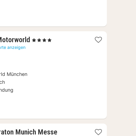
1
otorworld
, 4 Sterne
Nacht
arte anzeigen
ab
149
€
rld München
ich
indung
2
eraton Munich Messe