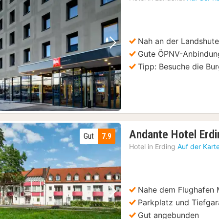
a
6
€
Nah an der Landshute
Vorheriges Bild
Nächstes Bild
Gute ÖPNV-Anbindun
Tipp: Besuche die Bur
Andante Hotel Erdi
Gut
7.9
Hotel in
Erding
Auf der Kart
Nahe dem Flughafen
Vorheriges Bild
Nächstes Bild
Parkplatz und Tiefga
Gut angebunden