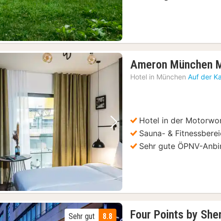
Ameron München M
Hotel in
München
Auf der K
Hotel in der Motorwo
Vorheriges Bild
Nächstes Bild
Sauna- & Fitnessbere
Sehr gute ÖPNV-Anb
Four Points by Sh
Sehr gut
8.8