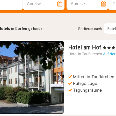
Anreise
Abreise
2
Hotels in Dorfen gefunden
Sortieren nach
1
Hotel am Hof
, 3 Sterne
Nach
Hotel in
Taufkirchen
Auf der
ab
108,
€
Mitten in Taufkirchen
Vorheriges Bild
Nächstes Bild
Ruhige Lage
Tagungsräume