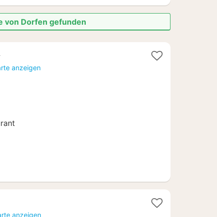
he von Dorfen gefunden
e
te
arte anzeigen
3
urant
acht
arte anzeigen