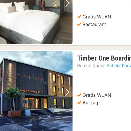
Vorheriges Bild
Nächstes Bild
Gratis WLAN
Restaurant
Timber One Boardi
Hotel in
Dorfen
Auf der Kart
Gratis WLAN
Vorheriges Bild
Nächstes Bild
Aufzug
 Samstagen und Sonntagen
(1)