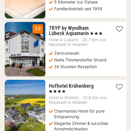
5 Kilometer zur Ostsee
Familienbetrieb seit 1959
TRYP by Wyndham
7.3
1
Lübeck Aquamarin
, 3 Sterne
Nacht
Hotel in
Lübeck
·
29.7 Km von
ab
Neustadt in Holstein
85
Zentrumsnah
€
Nahe Timmendorfer Strand
24 Stunden Rezeption
1
Hofhotel Krähenberg
Nacht
, 4 Sterne
ab
Hotel in
Grömitz
·
10.6 Km von
128
Neustadt in Holstein
€
Charmantes Hotel für pure
Entspannung
Elegante Zimmer & luxuriöse
Annehmlichkeiten