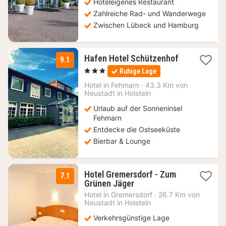
Hoteleigenes Restaurant
Zahlreiche Rad- und Wanderwege
Zwischen Lübeck und Hamburg
1
Hafen Hotel Schützenhof
9.1
Nacht
, 3 Sterne
Ruhige Lage
ab
139
Hotel in
Fehmarn
·
43.3 Km von
Neustadt in Holstein
€
Urlaub auf der Sonneninsel
Fehmarn
Entdecke die Ostseeküste
Bierbar & Lounge
Hotel Gremersdorf - Zum
7.1
1
Grünen Jäger
Nacht
Hotel in
Gremersdorf
·
26.7 Km von
ab
Neustadt in Holstein
99
Verkehrsgünstige Lage
€