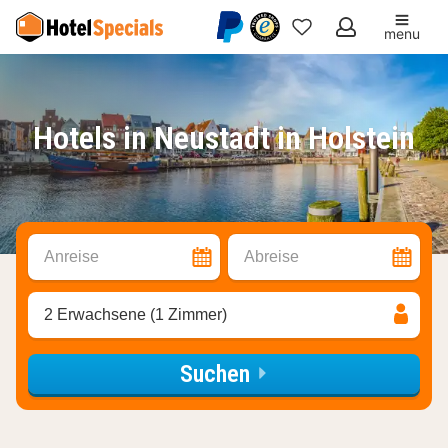
menu
Meine
Favoriten
Hotels in Neustadt in Holstein
Anreise
Abreise
2 Erwachsene (1 Zimmer)
Suchen