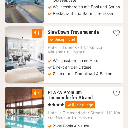
Ostseeküste
Wellnessbereich mit Pool und Sauna
Restaurant und Bar mit Terrasse
1
SlowDown Travemuende
9.1
Nacht
Designhotel
ab
155
Hotel in
Lübeck
·
16.7 Km von
Neustadt in Holstein
€
Wellnessbereich im Hotel
Direkt an der Ostsee
Zimmer mit Dampfbad & Balkon
PLAZA Premium
8.4
1
Timmendorfer Strand
Nacht
, 4 Sterne
Ruhige Lage
ab
178,10
Hotel in
Timmendorfer Strand
·
11.1 Km
von Neustadt in Holstein
€
Zwei Pools & Sauna