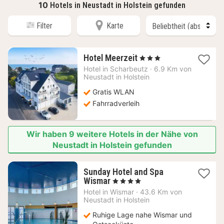
10
Hotels in Neustadt in Holstein gefunden
Filter
Karte
1
Hotel Meerzeit
, 3 Sterne
Nacht
Hotel in
Scharbeutz
·
6.9 Km von
ab
Neustadt in Holstein
171,83
Gratis WLAN
€
Fahrradverleih
Wir haben 9 weitere Hotels in der Nähe von
Neustadt in Holstein gefunden
Sunday Hotel and Spa
2
Wismar
, 4 Sterne
Nächte
Hotel in
Wismar
·
43.6 Km von
ab
Neustadt in Holstein
69
Ruhige Lage nahe Wismar und
€