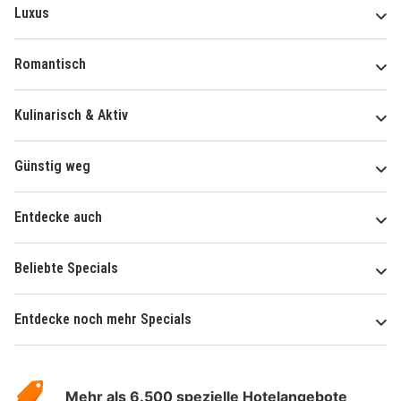
Luxus
Romantisch
Kulinarisch & Aktiv
Günstig weg
Entdecke auch
Beliebte Specials
Entdecke noch mehr Specials
Über
Hotelspecials
Mehr als 6.500 spezielle Hotelangebote