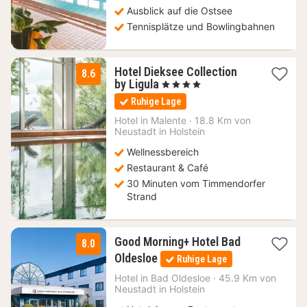
Ausblick auf die Ostsee
Tennisplätze und Bowlingbahnen
Hotel Dieksee Collection
8.6
1
by Ligula
, 4 Sterne
Nacht
Ruhige Lage
ab
99,70
Hotel in
Malente
·
18.8 Km von
Neustadt in Holstein
€
Wellnessbereich
Restaurant & Café
30 Minuten vom Timmendorfer
Strand
Good Morning+ Hotel Bad
8.0
1
Oldesloe
Ruhige Lage
Nacht
ab
Hotel in
Bad Oldesloe
·
45.9 Km von
Neustadt in Holstein
71,10
€