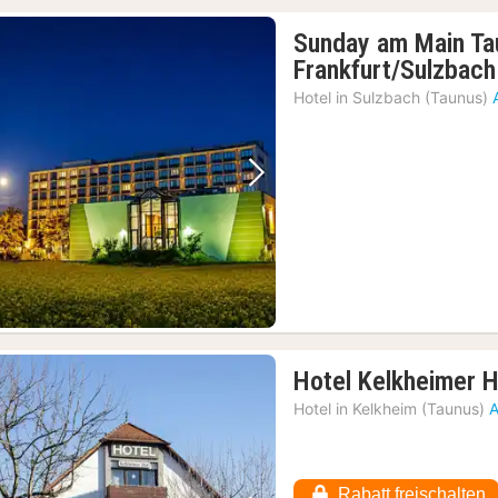
Sunday am Main Ta
Frankfurt/Sulzbach
Hotel in
Sulzbach (Taunus)
Vorheriges Bild
Nächstes Bild
Hotel Kelkheimer 
Hotel in
Kelkheim (Taunus)
A
Rabatt freischalten