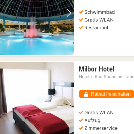
Schwimmbad
Vorheriges Bild
Nächstes Bild
Gratis WLAN
Restaurant
1
Milbor Hotel
Nacht
Hotel in
Bad Soden am Tau
ab
55,61
Rabatt freischalten
€
Vorheriges Bild
Nächstes Bild
Gratis WLAN
Aufzug
Zimmerservice