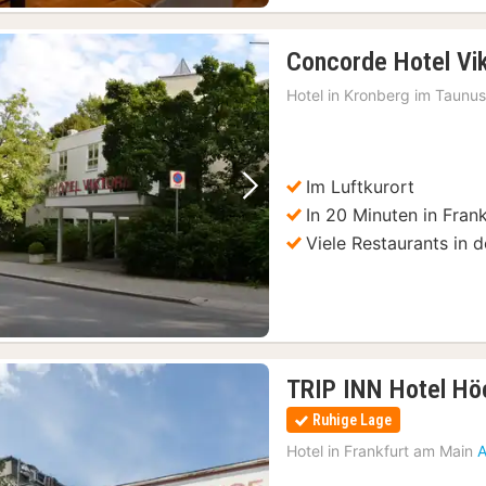
ten Preis
(2)
Concorde Hotel Vik
EN FOODSPOTS
(2)
Hotel in
Kronberg im Taunu
icket
(2)
Im Luftkurort
Vorheriges Bild
Nächstes Bild
In 20 Minuten in Fran
Viele Restaurants in 
TRIP INN Hotel Hö
Ruhige Lage
Hotel in
Frankfurt am Main
A