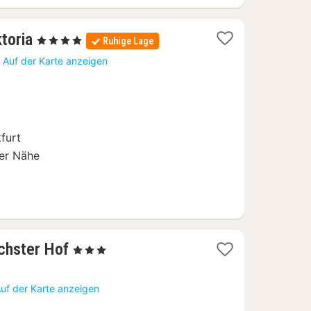
1
toria
, 4 Sterne
Ruhige Lage
Nacht
s
Auf der Karte anzeigen
ab
135
€
kfurt
der Nähe
1
chster Hof
, 3 Sterne
Nacht
ab
uf der Karte anzeigen
91