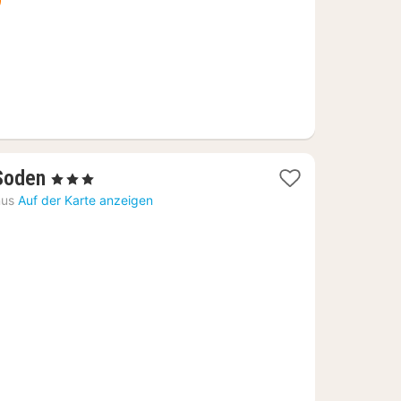
1
Soden
, 3 Sterne
Nacht
nus
Auf der Karte anzeigen
ab
84,20
€