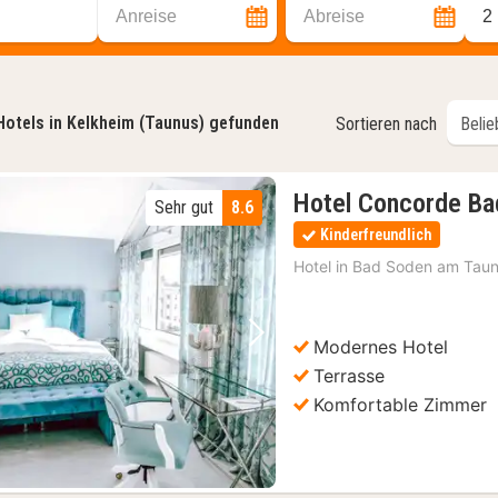
Anreise
Abreise
2
Hotels in Kelkheim (Taunus) gefunden
Sortieren nach
Hotel Concorde Ba
Sehr gut
8.6
Kinderfreundlich
Hotel in
Bad Soden am Tau
Modernes Hotel
Vorheriges Bild
Nächstes Bild
Terrasse
Komfortable Zimmer