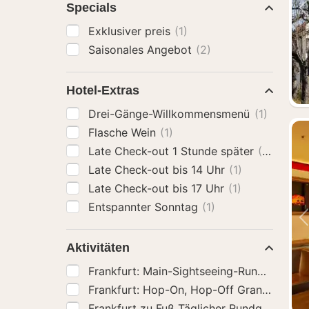
Specials
Exklusiver preis
(1)
Saisonales Angebot
(2)
Hotel-Extras
Drei-Gänge-Willkommensmenü
(1)
Flasche Wein
(1)
Late Check-out 1 Stunde später
(2)
Late Check-out bis 14 Uhr
(1)
Late Check-out bis 17 Uhr
(1)
Entspannter Sonntag
(1)
Aktivitäten
Frankfurt: Main-Sightseeing-Rundfahrt m
Frankfurt: Hop-On, Hop-Off Grand oder E
Frankfurt zu Fuß Täglicher Rundgang auf 