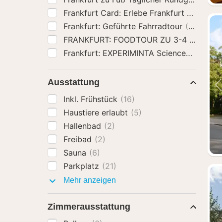
Frankfurt Card: Erlebe Frankfurt zum bes
Frankfurt: Geführte Fahrradtour
(2)
FRANKFURT: FOODTOUR ZU 3-4 LOKAL
Frankfurt: EXPERIMINTA ScienceCenter T
Ausstattung
Inkl. Frühstück
(16)
Haustiere erlaubt
(5)
Hallenbad
(2)
Freibad
(2)
Sauna
(6)
Parkplatz
(21)
Ausstattung
Mehr anzeigen
Zimmerausstattung