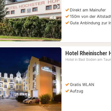
Direkt am Mainufer
Vorheriges Bild
Nächstes Bild
150m von der Altstadt
Gute Anbindung zur I
Hotel Rheinischer 
Hotel in
Bad Soden am Tau
Gratis WLAN
Vorheriges Bild
Nächstes Bild
Aufzug