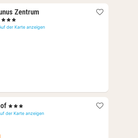
unus Zentrum
1
, 3 Sterne
Nacht
Auf der Karte anzeigen
ab
76,33
€
1
Hof
, 3 Sterne
Nacht
uf der Karte anzeigen
ab
82,25
€