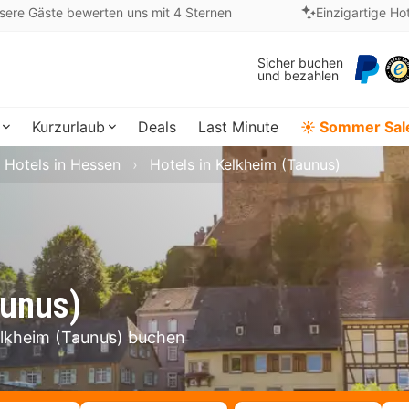
sere Gäste bewerten uns mit 4 Sternen
Einzigartige Ho
Sicher buchen
und bezahlen
Kurzurlaub
Deals
Last Minute
☀️ Sommer Sal
Hotels in Hessen
Hotels in Kelkheim (Taunus)
aunus)
Kelkheim (Taunus) buchen