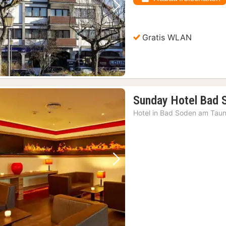
Vorheriges Bild
Nächstes Bild
Gratis WLAN
Sunday Hotel Bad 
Hotel in
Bad Soden am Tau
Vorheriges Bild
Nächstes Bild
it Kommentar
(2)
xpress Bus Ticket
(2)
Englisch
(2)