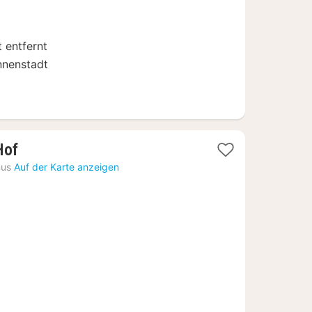
€
 entfernt
nnenstadt
1
Hof
Nacht
nus
Auf der Karte anzeigen
ab
67,29
€