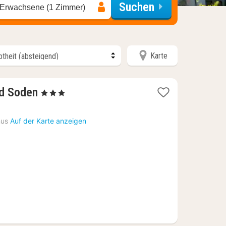
Suchen
 Erwachsene (1 Zimmer)
Karte
1
d Soden
, 3 Sterne
Nacht
ab
nus
Auf der Karte anzeigen
102,47
€