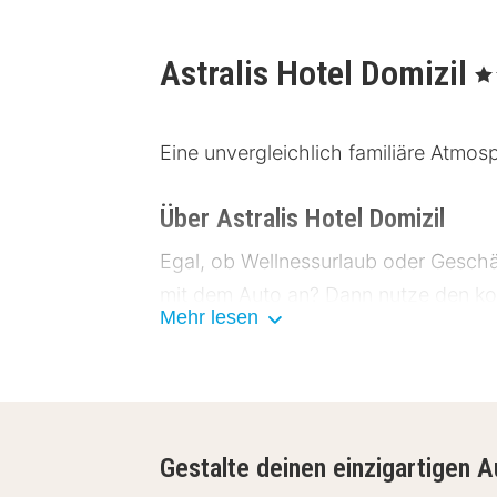
Astralis Hotel Domizil
, 4 
Eine unvergleichlich familiäre Atmosp
Über Astralis Hotel Domizil
Egal, ob Wellnessurlaub oder Geschäft
mit dem Auto an? Dann nutze den ko
Mehr lesen
Einrichtungen Astralis Hotel Do
Die liebevoll eingerichteten Zimmer 
Tee/Kaffeestation und Vorhänge zum
Gestalte deinen einzigartigen A
Bademantel und Frotteeslipper.