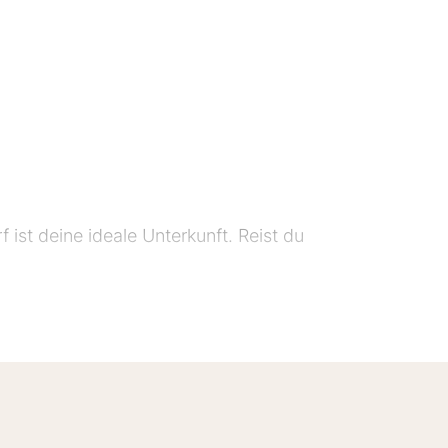
 ist deine ideale Unterkunft. Reist du
fon, großem Schreibtisch, Minibar,
Föhn, Dusche/WC, Kosmetikspiegel,