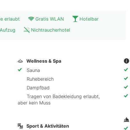
tadt Heidelbergs und besuche das Schloss mit einem 
die Kulturstadt Mannheim mit ihren berühmten „Quadra
Therme in Sinsheim genau das Richtige für dich.
e erlaubt
Gratis WLAN
Hotelbar
Aufzug
Nichtraucherhotel
Wellness & Spa
Sauna
Ruhebereich
Dampfbad
Tragen von Badekleidung erlaubt,
aber kein Muss
Sport & Aktivitäten