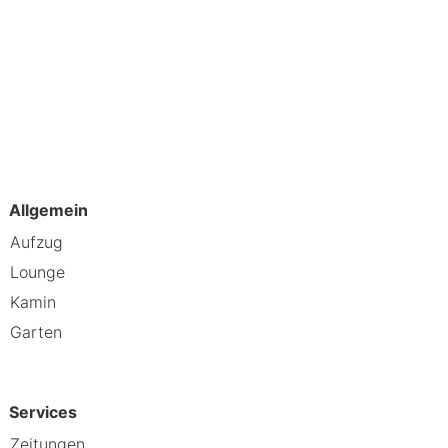
atemberaubenden Ausblick.
ten“. Wenn du dich nach Ruhe und
Allgemein
Aufzug
Lounge
Kamin
Garten
Services
Zeitungen