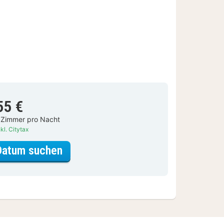
55 €
 Zimmer pro Nacht
kl. Citytax
für Komfortzimmer
Datum suchen