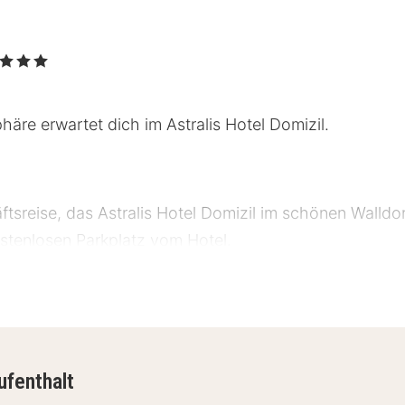
Sterne
häre erwartet dich im Astralis Hotel Domizil.
sreise, das Astralis Hotel Domizil im schönen Walldorf
stenlosen Parkplatz vom Hotel.
mizil
im
Astralis Hotel Domizil verfügen über TV, WLAN, Tele
 Verdunkeln. In deinem Badezimmer findest du einen 
ufenthalt