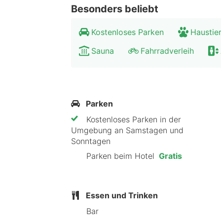
einen Tag in der weltbekannten Alts
Besonders beliebt
Sehenswert ist auch ein Ausflug in 
Erholung sehnst, ist ein Tag in der 
Kostenloses Parken
Haustier
Sauna
Fahrradverleih
Parken
Kostenloses Parken in der
Umgebung an Samstagen und
Sonntagen
Parken beim Hotel
Gratis
Essen und Trinken
Bar