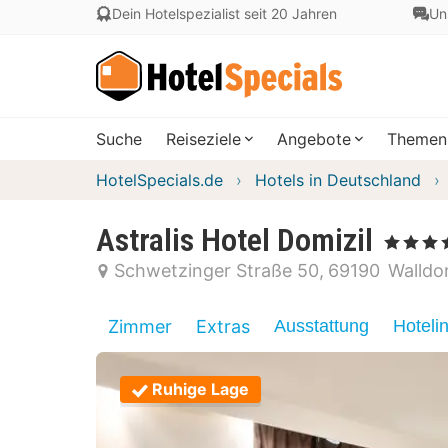
Dein Hotelspezialist seit 20 Jahren
Un
Suche
Reiseziele
Angebote
Themen
HotelSpecials.de
Hotels in Deutschland
Astralis Hotel Domizil
, 4 Sterne
Schwetzinger Straße 50
69190
Walldo
Zimmer
Extras
Ausstattung
Hoteli
Ruhige Lage