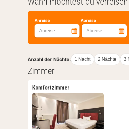
Wann möchtest du verreisen
Anreise
Abreise
Anreise
Abreise
Anzahl der Nächte:
1 Nacht
2 Nächte
3 
Zimmer
Komfortzimmer