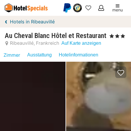
menu
Meine
Hotels in Ribeauvillé
Favoriten
Au Cheval Blanc Hôtel et Restaurant
, 3 Sterne
Ribeauvillé
Frankreich
Auf Karte anzeigen
Zimmer
Ausstattung
Hotelinformationen