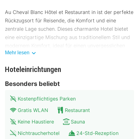
Au Cheval Blanc Hôtel et Restaurant in ist der perfekte
Rückzugsort für Reisende, die Komfort und eine
zentrale Lage suchen. Dieses charmante Hotel bietet
eine einzigartige Mischung aus traditionellem Stil und
modernem Komfort, ideal für einen unvergesslichen
Mehr lesen
Aufenthalt.
Lage des Au Cheval Blanc Hôtel et
Hoteleinrichtungen
Restaurant
Besonders beliebt
Das Au Cheval Blanc Hôtel et Restaurant liegt nur
wenige Schritte vom Stadtzentrum entfernt, was es zu
Kostenpflichtiges Parken
einem idealen Ausgangspunkt für Erkundungen macht.
Gratis WLAN
Restaurant
In der Nähe befinden sich zahlreiche
Sehenswürdigkeiten, darunter Museen und historische
Keine Haustiere
Sauna
Stätten. Die Umgebung bietet eine gute Anbindung an
Nichtraucherhotel
24-Std-Rezeption
öffentliche Verkehrsmittel wie Busse und Züge, und