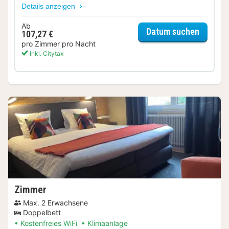
Details anzeigen
Ab
für Com
Datum suchen
107,27 €
pro Zimmer pro Nacht
Inkl. Citytax
Zimmer
Max. 2 Erwachsene
Doppelbett
Kostenfreies WiFi
Klimaanlage