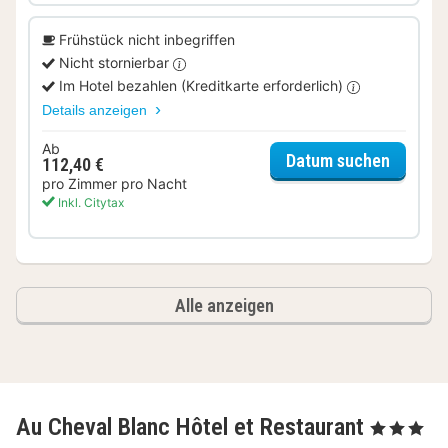
Frühstück nicht inbegriffen
Nicht stornierbar
Im Hotel bezahlen (Kreditkarte erforderlich)
Details anzeigen
Ab
für Com
Datum suchen
112,40 €
pro Zimmer pro Nacht
Inkl. Citytax
Alle anzeigen
Au Cheval Blanc Hôtel et Restaurant
, 3 Sterne