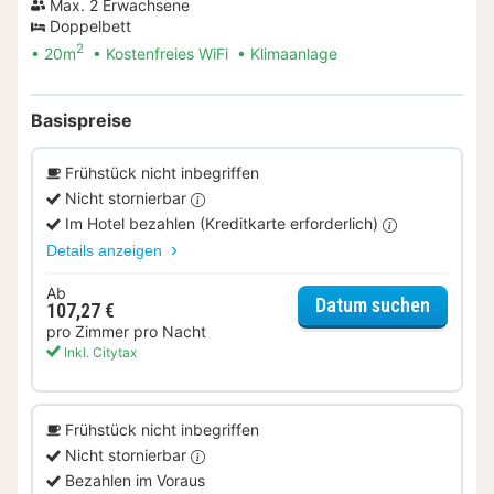
Max. 2 Erwachsene
Doppelbett
2
20m
Kostenfreies WiFi
Klimaanlage
Basispreise
Frühstück nicht inbegriffen
Nicht stornierbar
Im Hotel bezahlen (Kreditkarte erforderlich)
Details anzeigen
Ab
für Com
Datum suchen
107,27 €
pro Zimmer pro Nacht
Inkl. Citytax
Frühstück nicht inbegriffen
Nicht stornierbar
Bezahlen im Voraus