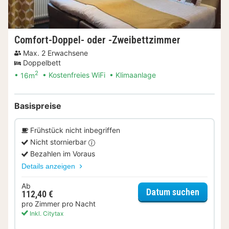
Comfort-Doppel- oder -Zweibettzimmer
Max. 2 Erwachsene
Doppelbett
2
16m
Kostenfreies WiFi
Klimaanlage
Basispreise
Frühstück nicht inbegriffen
Nicht stornierbar
Bezahlen im Voraus
Details anzeigen
Ab
für Com
Datum suchen
112,40 €
pro Zimmer pro Nacht
Inkl. Citytax