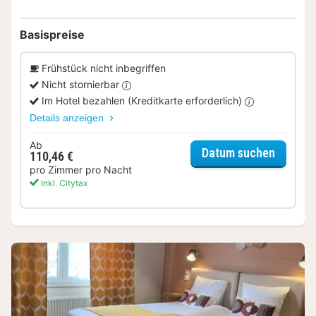
Basispreise
Frühstück nicht inbegriffen
Nicht stornierbar
Im Hotel bezahlen (Kreditkarte erforderlich)
Details anzeigen
Ab
für Zim
Datum suchen
110,46 €
pro Zimmer pro Nacht
Inkl. Citytax