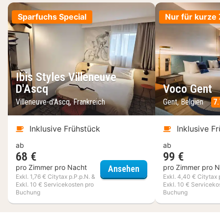
Sparfuchs Special
Nur für kurze 
Ibis Styles Villeneuve
D'Ascq
Voco Gent
Villeneuve-d'Ascq, Frankreich
Gent, Belgien
7.
Inklusive Frühstück
Inklusive F
ab
ab
68 €
99 €
Ibis Styles Villeneuve 
pro Zimmer pro Nacht
pro Zimmer pro N
Ansehen
Exkl. 1,76 € Citytax p.P.p.N. &
Exkl. 4,40 € Citytax 
Exkl. 10 € Servicekosten pro
Exkl. 10 € Serviceko
Buchung
Buchung