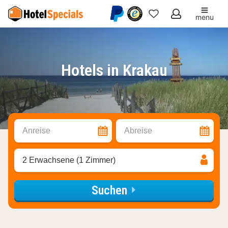
menu
Meine
Favoriten
Hotels in Krakau
Anreise
Abreise
2 Erwachsene (1 Zimmer)
Suchen