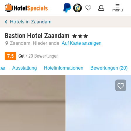
menu
Meine
Hotels in Zaandam
Favoriten
Bastion Hotel Zaandam
, 3 Sterne
Zaandam
Niederlande
Auf Karte anzeigen
7.5
Gut
20 Bewertungen
ras
Ausstattung
Hotelinformationen
Bewertungen (20)