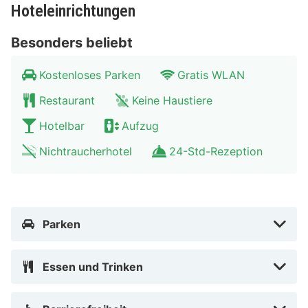
einen Tag in der Stadt? Amsterdam ist mit dem Auto
Hoteleinrichtungen
oder den öffentlichen Verkehrsmitteln sehr gut zu
erreichen! Die Stadt bietet Ihnen wunderbare
Besonders beliebt
Einkaufsmöglichkeiten und Top-Sehenswürdigen wie
Kostenloses Parken
Gratis WLAN
das Filmmuseum und das Anne Frank Haus.
Restaurant
Keine Haustiere
Hotelbar
Aufzug
Nichtraucherhotel
24-Std-Rezeption
Parken
Essen und Trinken