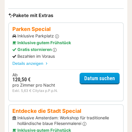
Pakete mit Extras
Parken Special
Inklusive Parkplatz
Inklusive gutem Frühstück
Gratis stornieren
Bezahlen im Voraus
Details anzeigen
Ab
für Par
Datum suchen
120,50 €
pro Zimmer pro Nacht
Exkl. 5,63 € Citytax p.P.p.N.
Entdecke die Stadt Special
Inklusive Amsterdam: Workshop für traditionelle
holländische blaue Fliesenmalerei
Inklusive gutem Frühstück