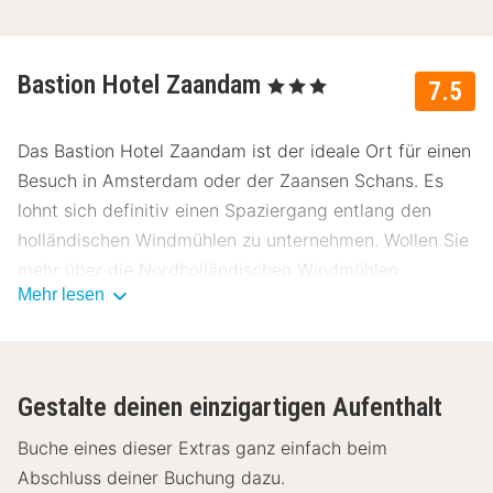
Bastion Hotel Zaandam
, 3 Sterne
7.5
Das Bastion Hotel Zaandam ist der ideale Ort für einen
Besuch in Amsterdam oder der Zaansen Schans. Es
lohnt sich definitiv einen Spaziergang entlang den
holländischen Windmühlen zu unternehmen. Wollen Sie
mehr über die Nordholländischen Windmühlen
Mehr lesen
erfahren? Dann besuchen Sie das Windmühlenmuseum
in Zaandam.
In den geschmackvoll eingerichteten Zimmern des
Gestalte deinen einzigartigen Aufenthalt
Bastion Hotel Zaandam, können Sie das kostenfreie
WLAN nutzen. So können Sie rasch und unkompliziert
Buche eines dieser Extras ganz einfach beim
die Aktivitäten für den folgenden Tag planen. Wollen
Abschluss deiner Buchung dazu.