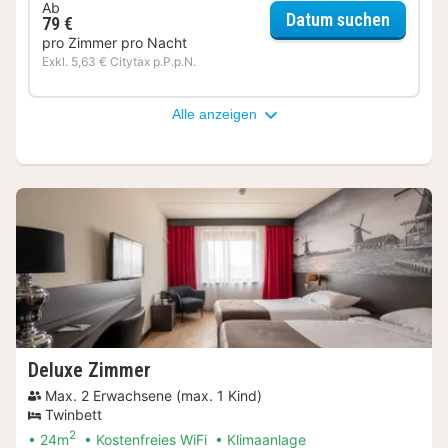
Ab
für Kom
Datum suchen
79 €
pro Zimmer pro Nacht
Exkl. 5,63 € Citytax p.P.p.N.
Alle anzeigen
Deluxe Zimmer
Max. 2 Erwachsene (max. 1 Kind)
Twinbett
2
24m
Kostenfreies WiFi
Klimaanlage