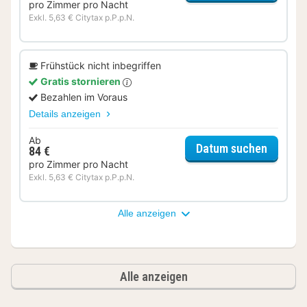
pro Zimmer pro Nacht
Exkl. 5,63 € Citytax p.P.p.N.
Frühstück nicht inbegriffen
Gratis stornieren
Bezahlen im Voraus
Details anzeigen
Ab
für Del
Datum suchen
84 €
pro Zimmer pro Nacht
Exkl. 5,63 € Citytax p.P.p.N.
Alle anzeigen
Alle anzeigen