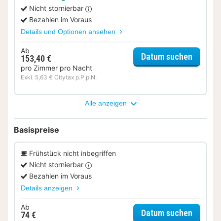
Nicht stornierbar
Bezahlen im Voraus
Details und Optionen ansehen
Ab
für Ent
Datum suchen
153,40 €
pro Zimmer pro Nacht
Exkl. 5,63 € Citytax p.P.p.N.
Alle anzeigen
Basispreise
Frühstück nicht inbegriffen
Nicht stornierbar
Bezahlen im Voraus
Details anzeigen
Ab
für Del
Datum suchen
74 €