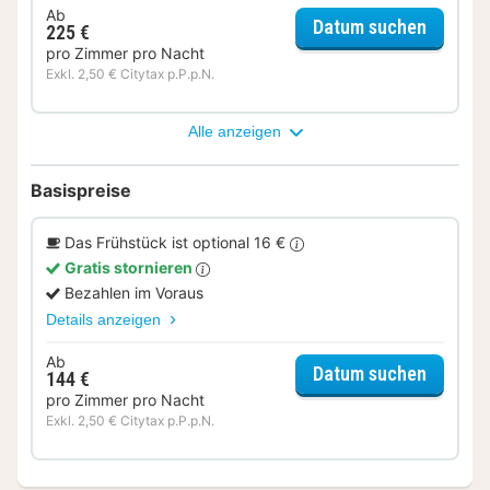
Ab
für Lat
Datum suchen
225 €
pro Zimmer pro Nacht
Exkl. 2,50 € Citytax p.P.p.N.
Alle anzeigen
Basispreise
Das Frühstück ist optional 16 €
Gratis stornieren
Bezahlen im Voraus
Details anzeigen
Ab
für Apa
Datum suchen
144 €
pro Zimmer pro Nacht
Exkl. 2,50 € Citytax p.P.p.N.