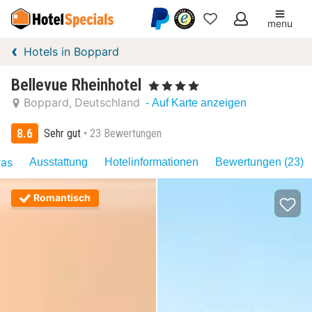
menu
Meine
Hotels in Boppard
Favoriten
Bellevue Rheinhotel
, 4 Sterne
Boppard
Deutschland
- Auf Karte anzeigen
8.6
Sehr gut
23 Bewertungen
ras
Ausstattung
Hotelinformationen
Bewertungen (23)
Romantisch