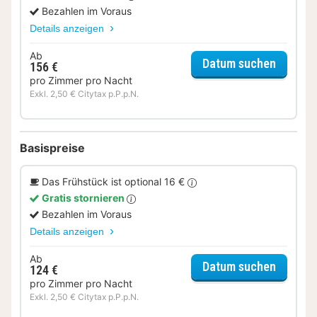
Bezahlen im Voraus
Details anzeigen
Ab
für Frü
Datum suchen
156 €
pro Zimmer pro Nacht
Exkl. 2,50 € Citytax p.P.p.N.
Basispreise
Das Frühstück ist optional 16 €
Gratis stornieren
Bezahlen im Voraus
Details anzeigen
Ab
für Dop
Datum suchen
124 €
pro Zimmer pro Nacht
Exkl. 2,50 € Citytax p.P.p.N.