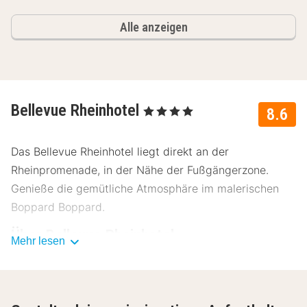
Alle anzeigen
Bellevue Rheinhotel
, 4 Sterne
8.6
Das Bellevue Rheinhotel liegt direkt an der
Rheinpromenade, in der Nähe der Fußgängerzone.
Genieße die gemütliche Atmosphäre im malerischen
Boppard Boppard.
Über Bellevue Rheinhotel
Mehr lesen
Im Bellevue Rheinhotel kannst du dich so richtig
entspannen. Nutze das Beauty- und Wellnesscenter
oder den Fitnessraum, das Bellevue Rheinhotel heißt