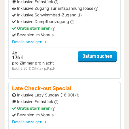
Inklusive Frühstück
Inklusive Zugang zur Entspannungsoase
Inklusive Schwimmbad-Zugang
Inklusive Dampfbadzugang
Gratis stornieren
Bezahlen im Voraus
Details anzeigen
Ab
für Rela
Datum suchen
176 €
pro Zimmer pro Nacht
Exkl. 2,50 € Citytax p.P.p.N.
Late Check-out Special
Inklusive Lazy Sunday (16:00)
Inklusive Frühstück
Gratis stornieren
Bezahlen im Voraus
Details anzeigen