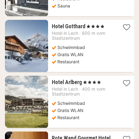
Sauna
1
Hotel Gotthard
, 4 Sterne
Nacht
Hotel in
Lech
·
600 m vom
ab
Stadtzentrum
250,91
Schwimmbad
€
Gratis WLAN
Restaurant
1
Hotel Arlberg
, 4 Sterne
Nacht
Hotel in
Lech
·
400 m vom
ab
Stadtzentrum
490
Schwimmbad
€
Gratis WLAN
Restaurant
Rote Wand Gourmet Hotel,