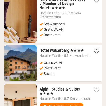
a Member of Design
1
Hotels
, 4 Sterne
Nacht
Hotel in
Lech
·
2.9 Km vom
ab
Stadtzentrum
400,09
Schwimmbad
€
Gratis WLAN
Restaurant
1
Hotel Walserberg
, 4 Sterne
Nacht
Hotel in
Warth
·
6.1 Km von Lech
ab
139
Gratis WLAN
€
Restaurant
Sauna
1
Alpin - Studios & Suites
Nacht
, 4 Sterne
ab
Hotel in
Warth
·
6.7 Km von Lech
139,90
€