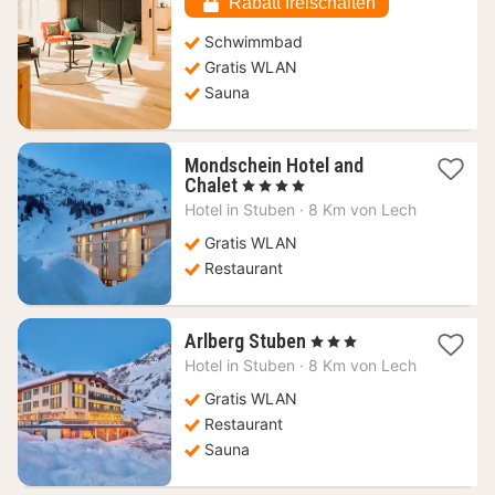
Rabatt freischalten
Schwimmbad
Gratis WLAN
Sauna
Mondschein Hotel and
1
Chalet
, 4 Sterne
Nacht
Hotel in
Stuben
·
8 Km von Lech
ab
127,14
Gratis WLAN
€
Restaurant
1
Arlberg Stuben
, 3 Sterne
Nacht
Hotel in
Stuben
·
8 Km von Lech
ab
115,04
Gratis WLAN
€
Restaurant
Sauna