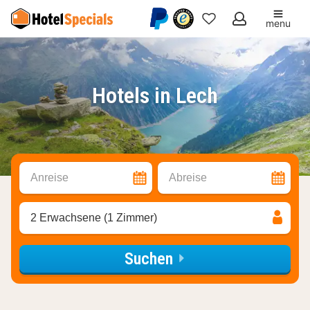
menu
Meine
Favoriten
Hotels in Lech
Anreise
Abreise
2 Erwachsene (1 Zimmer)
Suchen