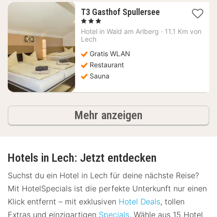
1
T3 Gasthof Spullersee
Nacht
, 3 Sterne
ab
Hotel in
Wald am Arlberg
·
11.1 Km von
108,18
Lech
€
Gratis WLAN
Restaurant
Sauna
Hotels
Mehr anzeigen
Hotels in Lech: Jetzt entdecken
Suchst du ein Hotel in Lech für deine nächste Reise?
Mit HotelSpecials ist die perfekte Unterkunft nur einen
Klick entfernt – mit exklusiven
Hotel Deals
, tollen
Extras und einzigartigen
Specials
. Wähle aus 15 Hotel