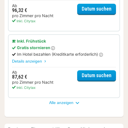
Ab
für Sta
Datum suchen
96,32 €
pro Zimmer pro Nacht
Inkl. Citytax
Inkl. Frühstück
Gratis stornieren
Im Hotel bezahlen (Kreditkarte erforderlich)
Details anzeigen
Ab
für Sta
Datum suchen
87,62 €
pro Zimmer pro Nacht
Inkl. Citytax
Alle anzeigen