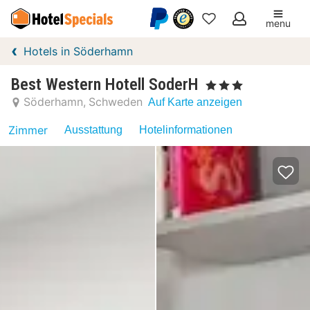
menu
Meine
Hotels in Söderhamn
Favoriten
Best Western Hotell SoderH
, 3 Sterne
Söderhamn
Schweden
Auf Karte anzeigen
Zimmer
Ausstattung
Hotelinformationen