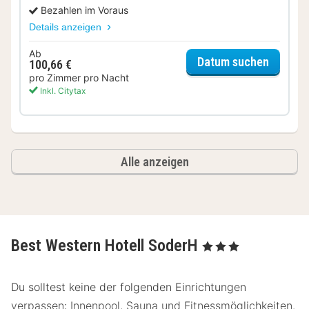
Bezahlen im Voraus
Details anzeigen
Ab
für Bus
Datum suchen
100,66 €
pro Zimmer pro Nacht
Inkl. Citytax
Alle anzeigen
Best Western Hotell SoderH
, 3 Sterne
Du solltest keine der folgenden Einrichtungen
verpassen: Innenpool, Sauna und Fitnessmöglichkeiten.