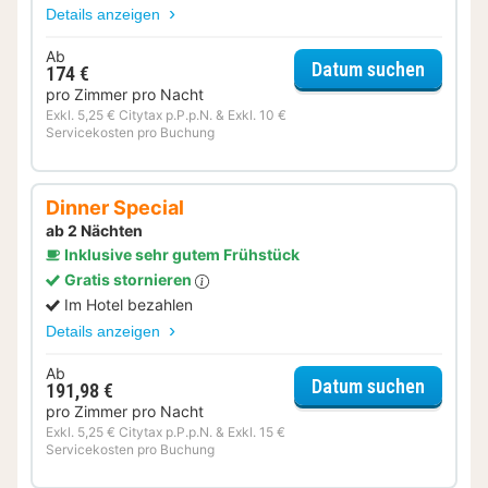
Details anzeigen
Ab
für Nur 
Datum suchen
174 €
pro Zimmer pro Nacht
Exkl. 5,25 € Citytax p.P.p.N. & Exkl. 10 €
Servicekosten pro Buchung
Dinner Special
ab 2 Nächten
Inklusive sehr gutem Frühstück
Gratis stornieren
Im Hotel bezahlen
Details anzeigen
Ab
für Dinn
Datum suchen
191,98 €
pro Zimmer pro Nacht
Exkl. 5,25 € Citytax p.P.p.N. & Exkl. 15 €
Servicekosten pro Buchung