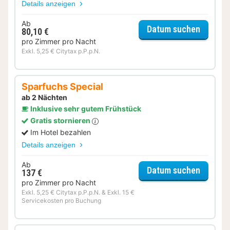
Details anzeigen
Ab
für Del
Datum suchen
80,10 €
pro Zimmer pro Nacht
Exkl. 5,25 € Citytax p.P.p.N.
Sparfuchs Special
ab 2 Nächten
Inklusive sehr gutem Frühstück
Gratis stornieren
Im Hotel bezahlen
Details anzeigen
Ab
für Spa
Datum suchen
137 €
pro Zimmer pro Nacht
Exkl. 5,25 € Citytax p.P.p.N. & Exkl. 15 €
Servicekosten pro Buchung