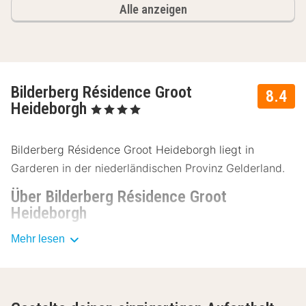
Alle anzeigen
Bilderberg Résidence Groot
8.4
Heideborgh
, 4 Sterne
Bilderberg Résidence Groot Heideborgh liegt in
Garderen in der niederländischen Provinz Gelderland.
Über Bilderberg Résidence Groot
Heideborgh
Naturliebhaber sind im Bilderberg Résidence Groot
Mehr lesen
Heideborgh am richtigen Platz während eines
Kurzurlaubs, da das Hotel an der Grenze des
Nationalparks De Hoge Veluwe liegt.