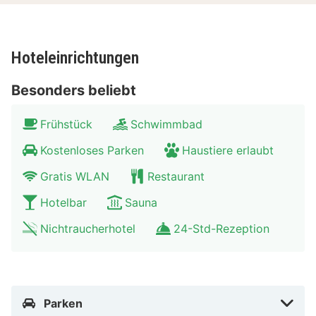
Umgebung Bilderberg Résidence Groot
Heideborgh
Die herrliche Lage des Hotels, umgeben von
Hoteleinrichtungen
unberührter Natur, lädt zum Wandern und Radfahren
ein. Die ruhige Wellnessoase des Hotels gibt dir die
Besonders beliebt
Möglichkeit, dich nach einem langen Tag in der Natur
zu entspannen und abzuschalten. Nach einem 25-
Frühstück
Schwimmbad
minütigen Spaziergang kannst du dir die nahegelegene
Kostenloses Parken
Haustiere erlaubt
Stadt Garderen ansehen oder mit dem Auto die Städte
Gratis WLAN
Restaurant
Utrecht und Amsterdam besuchen.
Hotelbar
Sauna
Nichtraucherhotel
24-Std-Rezeption
Parken