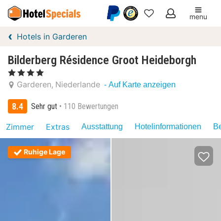
menu
Meine
Hotels in Garderen
Favoriten
Bilderberg Résidence Groot Heideborgh
, 4 Sterne
Garderen
Niederlande
- Auf Karte anzeigen
8.4
Sehr gut
110 Bewertungen
Zimmer
Extras
Ausstattung
Hotelinformationen
Be
Ruhige Lage