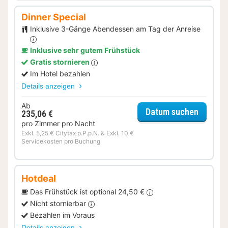
Dinner Special
Inklusive 3-Gänge Abendessen am Tag der Anreise
Inklusive sehr gutem Frühstück
Gratis stornieren
Im Hotel bezahlen
Details anzeigen
Ab
für Dinn
Datum suchen
235,06 €
pro Zimmer pro Nacht
Exkl. 5,25 € Citytax p.P.p.N. & Exkl. 10 €
Servicekosten pro Buchung
Hotdeal
Das Frühstück ist optional 24,50 €
Nicht stornierbar
Bezahlen im Voraus
Details anzeigen