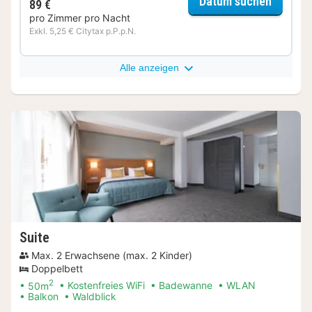
für Del
Datum suchen
89 €
pro Zimmer pro Nacht
Exkl. 5,25 € Citytax p.P.p.N.
Alle anzeigen
Suite
Max. 2 Erwachsene (max. 2 Kinder)
Doppelbett
2
50m
Kostenfreies WiFi
Badewanne
WLAN
Balkon
Waldblick