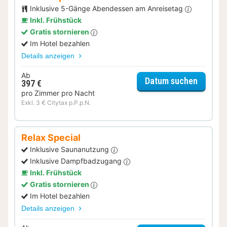
Inklusive 5-Gänge Abendessen am Anreisetag
Inkl. Frühstück
Gratis stornieren
Im Hotel bezahlen
Details anzeigen
Ab
für Dinn
Datum suchen
397 €
pro Zimmer pro Nacht
Exkl. 3 € Citytax p.P.p.N.
Relax Special
Inklusive Saunanutzung
Inklusive Dampfbadzugang
Inkl. Frühstück
Gratis stornieren
Im Hotel bezahlen
Details anzeigen