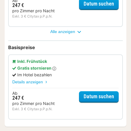
Ab
für Rela
Datum suchen
247 €
pro Zimmer pro Nacht
Exkl. 3 € Citytax p.P.p.N.
Alle anzeigen
Basispreise
Inkl. Frühstück
Gratis stornieren
Im Hotel bezahlen
Details anzeigen
Ab
für Sta
Datum suchen
247 €
pro Zimmer pro Nacht
Exkl. 3 € Citytax p.P.p.N.