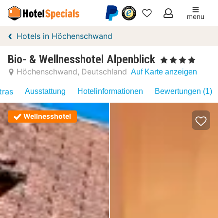
menu
Meine
Hotels in Höchenschwand
Favoriten
Bio- & Wellnesshotel Alpenblick
, 4 Sterne
Höchenschwand
Deutschland
Auf Karte anzeigen
tras
Ausstattung
Hotelinformationen
Bewertungen (1)
Wellnesshotel