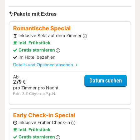
Pakete mit Extras
Romantische Special
Inklusive Sekt auf dem Zimmer
Inkl. Frühstück
Gratis stornieren
Im Hotel bezahlen
Details und Optionen ansehen
Ab
für Rom
Datum suchen
279 €
pro Zimmer pro Nacht
Exkl. 3 € Citytax p.P.p.N.
Early Check-in Special
Inklusive Früher Check-in
Inkl. Frühstück
Gratis stornieren