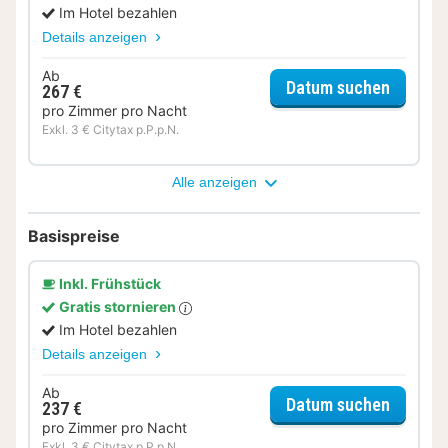
Im Hotel bezahlen
Details anzeigen
Ab
für Earl
Datum suchen
267 €
pro Zimmer pro Nacht
Exkl. 3 € Citytax p.P.p.N.
Alle anzeigen
Basispreise
Inkl. Frühstück
Gratis stornieren
Im Hotel bezahlen
Details anzeigen
Ab
für Sta
Datum suchen
237 €
pro Zimmer pro Nacht
Exkl. 3 € Citytax p.P.p.N.