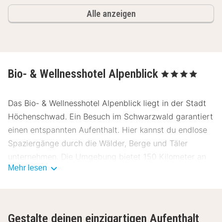
Alle anzeigen
Bio- & Wellnesshotel Alpenblick
, 4 Sterne
Das Bio- & Wellnesshotel Alpenblick liegt in der Stadt
Höchenschwad. Ein Besuch im Schwarzwald garantiert
einen entspannten Aufenthalt. Hier kannst du endlose
Spaziergänge durch die Wälder, Berge und Täler
unternehmen. Die Umgebung bietet 150 Kilometer an
Mehr lesen
Fußpfäden für endlose Spaziergänge.
Über Bio- & Wellnesshotel Alpenblick
Das Bio- & Wellnesshotel Alpenblick heißt dich herzlich
Gestalte deinen einzigartigen Aufenthalt