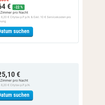
64 €
Rabatt
-22 %
 Zimmer pro Nacht
. 6,20 € Citytax p.P.p.N. & Exkl. 10 € Servicekosten pro
hung
für Museum Special
Datum suchen
25,10 €
 Zimmer pro Nacht
. 6,20 € Citytax p.P.p.N.
für Standard Zimmer
Datum suchen