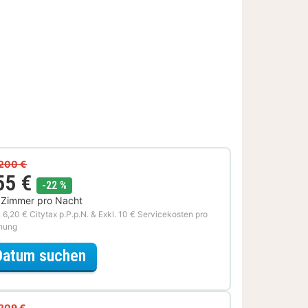
200 €
55 €
Rabatt
-22 %
 Zimmer pro Nacht
. 6,20 € Citytax p.P.p.N. & Exkl. 10 € Servicekosten pro
hung
für Entdecke die Stadt Special
Datum suchen
209 €