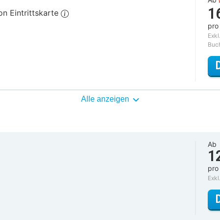
1
on Eintrittskarte
pro
Exkl
Buc
Alle anzeigen
Ab
1
pro
Exkl