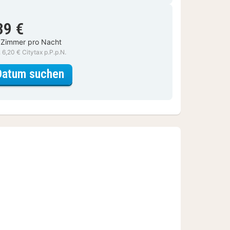
39 €
 Zimmer pro Nacht
. 6,20 € Citytax p.P.p.N.
für Standard Zimmer
Datum suchen