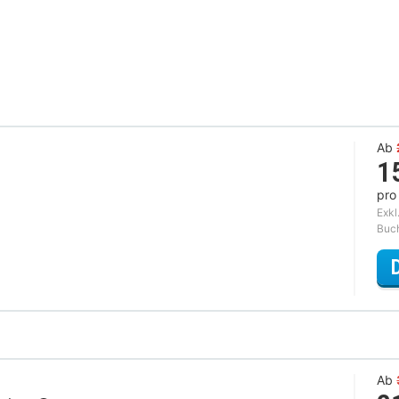
Ab
1
pro
Exkl
Buc
Ab