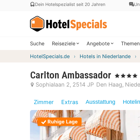
Dein Hotelspezialist seit 20 Jahren
Un
Suche
Reiseziele
Angebote
Themen
HotelSpecials.de
Hotels in Niederlande
Carlton Ambassador
, 4 Sterne
Sophialaan 2
2514 JP
Den Haag
Niede
Zimmer
Extras
Ausstattung
Hoteli
Ruhige Lage