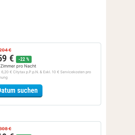
204 €
59 €
Rabatt
-22 %
 Zimmer pro Nacht
. 6,20 € Citytax p.P.p.N. & Exkl. 10 € Servicekosten pro
hung
für Sommer Sale
Datum suchen
308 €