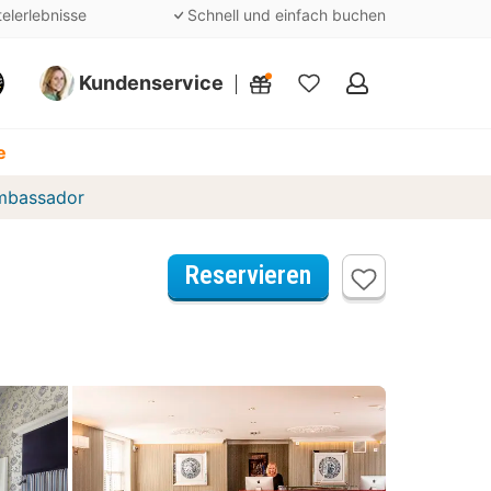
telerlebnisse
Schnell und einfach buchen
Kundenservice
Meine
Favoriten
e
mbassador
Reservieren