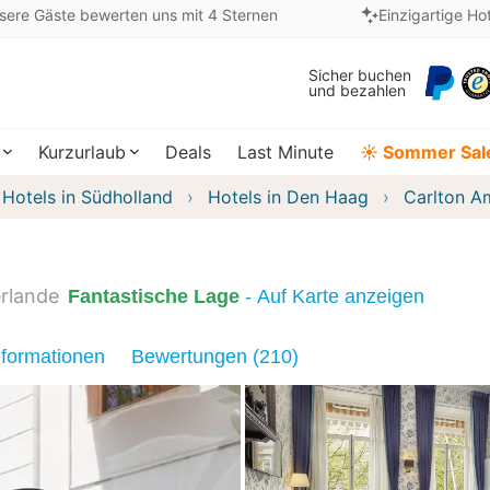
sere Gäste bewerten uns mit 4 Sternen
Einzigartige Ho
Sicher buchen
und bezahlen
Kurzurlaub
Deals
Last Minute
☀️ Sommer Sal
Hotels in Südholland
Hotels in Den Haag
Carlton A
rlande
Fantastische Lage
- Auf Karte anzeigen
nformationen
Bewertungen (210)