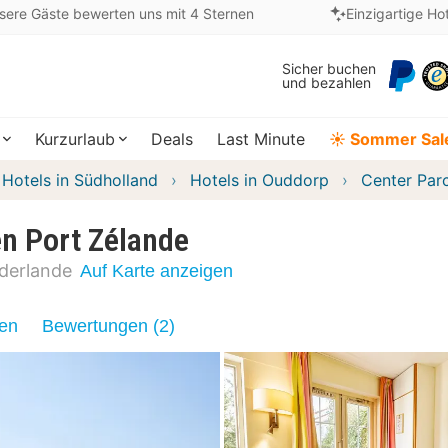
sere Gäste bewerten uns mit 4 Sternen
Einzigartige Ho
Sicher buchen
und bezahlen
Kurzurlaub
Deals
Last Minute
☀️ Sommer Sal
Hotels in Südholland
Hotels in Ouddorp
Center Par
n Port Zélande
derlande
Auf Karte anzeigen
nen
Bewertungen (2)