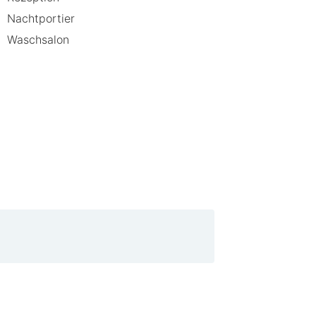
. Center Parcs Port Zélande
Nachtportier
Waschsalon
auf der Rückseite der Nordseestrand.
frische Meeresluft schnuppern
werden. So kannst du den
n. Schlendere durch die malerischen
aften Yachthafen voller Segelboote.
rcs Port Zélande entfernt, kannst
rieg folgen. Eines ist sicher: