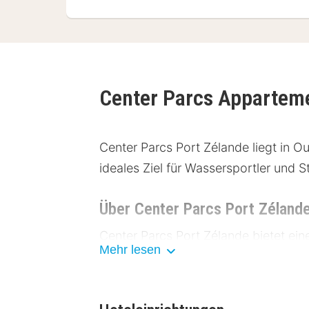
Center Parcs Appartem
Center Parcs Port Zélande liegt in 
ideales Ziel für Wassersportler und
Über Center Parcs Port Zéland
Center Parcs Port Zélande bietet ei
Mehr lesen
Urlaubsgefühl erleben kannst. Das R
Zimmer sind mit modernen Annehmlic
Kamin, einer privaten Küchenzeile, 