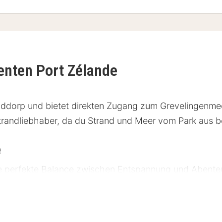
enten Port Zélande
Ouddorp und bietet direkten Zugang zum Grevelingenme
 Strandliebhaber, da du Strand und Meer vom Park aus 
e
ne perfekte Balance zwischen Entspannung und Abenteue
esort verfügt über zwei verschiedene Unterkunftstype
hkeiten ausgestattet, darunter kostenfreies WLAN, ei
einer privaten Terrasse und/oder einen Balkon mit Ga