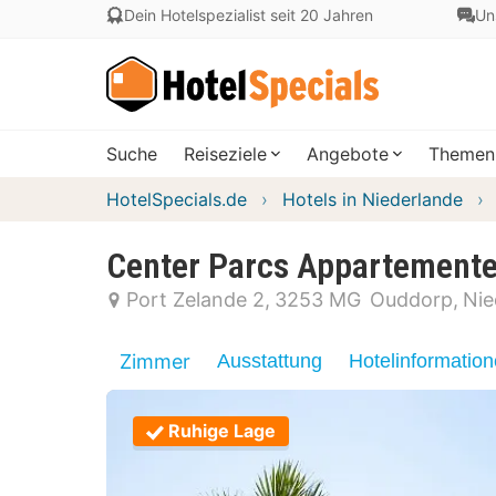
Dein Hotelspezialist seit 20 Jahren
Un
Suche
Reiseziele
Angebote
Themen
HotelSpecials.de
Hotels in Niederlande
Center Parcs Appartemente
Port Zelande 2
3253 MG
Ouddorp
Nie
Zimmer
Ausstattung
Hotelinformatio
Ruhige Lage