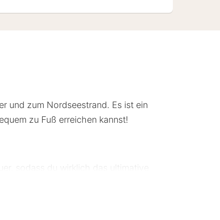
er und zum Nordseestrand. Es ist ein
bequem zu Fuß erreichen kannst!
r, sodass du wirklich das ultimative
n: Apartments und Cottages. Die
nem Flachbild-TV, einem gemütlichen
rtenmöbeln sowie bequemen Betten