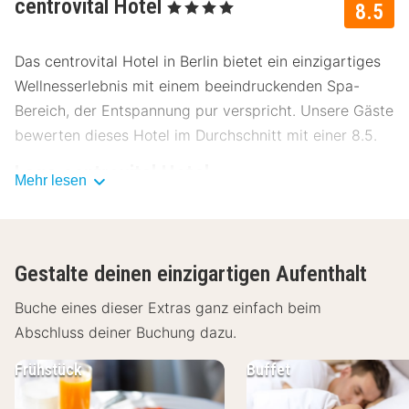
centrovital Hotel
, 4 Sterne
8.5
Das centrovital Hotel in Berlin bietet ein einzigartiges
Wellnesserlebnis mit einem beeindruckenden Spa-
Bereich, der Entspannung pur verspricht. Unsere Gäste
bewerten dieses Hotel im Durchschnitt mit einer 8.5.
Lage centrovital Hotel
Mehr lesen
Das centrovital Hotel liegt im Berliner Stadtteil
Spandau, nur 30 Minuten vom Stadtzentrum entfernt.
In der Nähe befinden sich zahlreiche
Gestalte deinen einzigartigen Aufenthalt
Sehenswürdigkeiten:
Buche eines dieser Extras ganz einfach beim
Zitadelle Spandau - 1,2 km
Abschluss deiner Buchung dazu.
Olympiastadion - 6 km
Waldbühne - 5,5 km
Frühstück
Buffet
Spandauer Altstadt - 1 km
Schloss Charlottenburg - 7,5 km