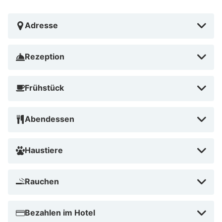
Spa- und Fitnessangeboten bietet es die perfekte
Kombination aus Entspannung und Aktivität. Buche
Adresse
jetzt im August 2026 und genieße eine wohltuende
Auszeit vom Alltag, schon ab 160,18 €!
Rezeption
Frühstück
Abendessen
Haustiere
Rauchen
Bezahlen im Hotel