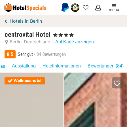
menu
Meine
Hotels in Berlin
Favoriten
centrovital Hotel
, 4 Sterne
Berlin
Deutschland
- Auf Karte anzeigen
8.5
Sehr gut
84 Bewertungen
ras
Ausstattung
Hotelinformationen
Bewertungen (84)
Wellnesshotel