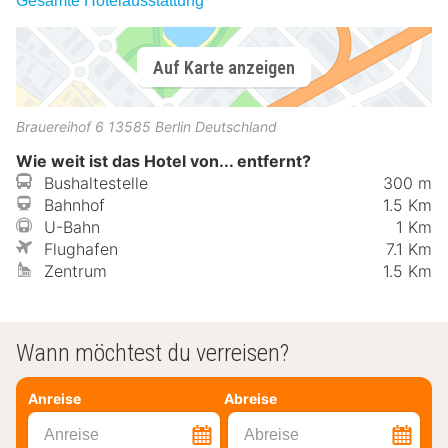
Gesamte Hotelausstattung
Auf Karte anzeigen
Brauereihof 6
13585
Berlin
Deutschland
Wie weit ist das Hotel von... entfernt?
Bushaltestelle
300 m
Bahnhof
1.5 Km
U-Bahn
1 Km
Flughafen
7.1 Km
Zentrum
1.5 Km
Wann möchtest du verreisen?
Anreise
Abreise
Anreise
Abreise