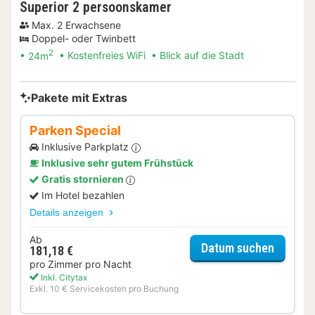
Superior 2 persoonskamer
Max. 2 Erwachsene
Doppel- oder Twinbett
2
24m
Kostenfreies WiFi
Blick auf die Stadt
Pakete mit Extras
Parken Special
Inklusive Parkplatz
Inklusive sehr gutem Frühstück
Gratis stornieren
Im Hotel bezahlen
Details anzeigen
Ab
für Par
Datum suchen
181,18 €
pro Zimmer pro Nacht
Inkl. Citytax
Exkl. 10 € Servicekosten pro Buchung