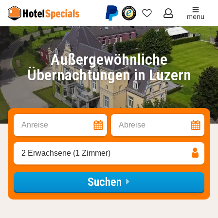
menu
Meine
Favoriten
Außergewöhnliche
Übernachtungen in Luzern
Anreise
Abreise
2 Erwachsene (1 Zimmer)
Suchen