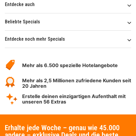
Entdecke auch
Beliebte Specials
Entdecke noch mehr Specials
Über
Hotelspecials
Mehr als 6.500 spezielle Hotelangebote
Mehr als 2,5 Millionen zufriedene Kunden seit
20 Jahren
Erstelle deinen einzigartigen Aufenthalt mit
unseren 56 Extras
Erhalte jede Woche – genau wie 45.000
andere – exklusive Deals und die beste