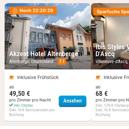
Noch
22:20:19
Sparfuchs Spe
Ibis Styles 
Akzent Hotel Altenberge
D'Ascq
Altenberge, Deutschland
7.1
Villeneuve-d'Ascq,
Inklusive Frühstück
Inklusive F
ab
ab
49,50 €
68 €
Akzent Hotel Altenbe
pro Zimmer pro Nacht
pro Zimmer pro N
Ansehen
Inkl. Citytax
Exkl. 1,76 € Citytax p
Exkl. 15 € Servicekosten pro
Exkl. 10 € Serviceko
Buchung
Buchung