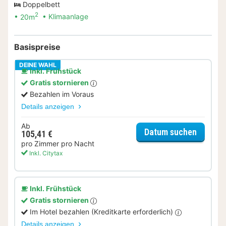
Doppelbett
2
20m
Klimaanlage
Basispreise
DEINE WAHL
Inkl. Frühstück
Gratis stornieren
Bezahlen im Voraus
Details anzeigen
Ab
für Sta
Datum suchen
105,41 €
pro Zimmer pro Nacht
Inkl. Citytax
Inkl. Frühstück
Gratis stornieren
Im Hotel bezahlen (Kreditkarte erforderlich)
Details anzeigen