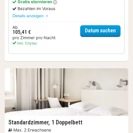
Gratis stornieren
Bezahlen im Voraus
Details anzeigen
Ab
für Sta
Datum suchen
105,41 €
pro Zimmer pro Nacht
Inkl. Citytax
Standardzimmer, 1 Doppelbett
Max. 2 Erwachsene