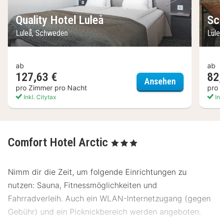
Quality Hotel Luleå
Sc
Luleå, Schweden
Lul
ab
ab
127,63 €
82
Quality Hote
Ansehen
pro Zimmer pro Nacht
pro
Inkl. Citytax
In
Comfort Hotel Arctic
, 3 Sterne
Nimm dir die Zeit, um folgende Einrichtungen zu
nutzen: Sauna, Fitnessmöglichkeiten und
Fahrradverleih. Auch ein WLAN-Internetzugang (gegen
Gebühr) und ein Picknickbereich werden angeboten.