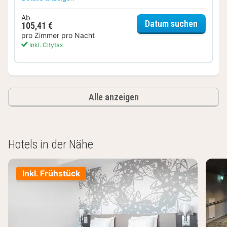
Ab
für Sta
Datum suchen
105,41 €
pro Zimmer pro Nacht
Inkl. Citytax
Alle anzeigen
Hotels in der Nähe
Inkl. Frühstück