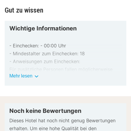
Gut zu wissen
Wichtige Informationen
- Einchecken: - 00:00 Uhr
- Mindestalter zum Einchecken: 18
- Anweisungen zum Einchecken:
Für zusätzliche Personen fallen möglicherweise
Wichtige
Mehr lesen
Gebühren an, die abhängig von den Bestimmungen
Informationen
der Unterkunft variieren können.
Beim Check-in werden ggf. ein Lichtbildausweis
und eine Kreditkarte, Debitkarte oder Kaution in
bar für unvorhergesehene Aufwendungen verlangt.
Noch keine Bewertungen
Je nach Verfügbarkeit beim Check-in wird
Dieses Hotel hat noch nicht genug Bewertungen
versucht, Sonderwünschen entgegenzukommen,
erhalten. Um eine hohe Qualität bei den