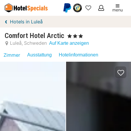
menu
Meine
Hotels in Luleå
Favoriten
Comfort Hotel Arctic
, 3 Sterne
Luleå
Schweden
Auf Karte anzeigen
Zimmer
Ausstattung
Hotelinformationen