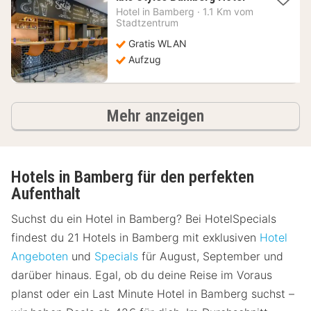
Nacht
Hotel in
Bamberg
·
1.1 Km vom
ab
Stadtzentrum
92,86
Gratis WLAN
€
Aufzug
Hotels
Mehr anzeigen
Hotels in Bamberg für den perfekten
Aufenthalt
Suchst du ein Hotel in Bamberg? Bei HotelSpecials
findest du 21 Hotels in Bamberg mit exklusiven
Hotel
Angeboten
und
Specials
für August, September und
darüber hinaus. Egal, ob du deine Reise im Voraus
planst oder ein Last Minute Hotel in Bamberg suchst –