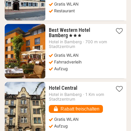
Gratis WLAN
€
Restaurant
Best Western Hotel
1
Bamberg
, 3 Sterne
Nacht
Hotel in
Bamberg
·
700 m vom
ab
Stadtzentrum
104,67
Gratis WLAN
€
Fahrradverleih
Aufzug
1
Hotel Central
Nacht
Hotel in
Bamberg
·
1 Km vom
ab
Stadtzentrum
97,89
€
Rabatt freischalten
Gratis WLAN
Aufzug