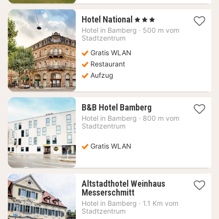
1
Hotel National
, 3 Sterne
Nacht
Hotel in
Bamberg
·
500 m vom
ab
Stadtzentrum
68,22
Gratis WLAN
€
Restaurant
Aufzug
1
B&B Hotel Bamberg
Nacht
Hotel in
Bamberg
·
800 m vom
ab
Stadtzentrum
71,96
€
Gratis WLAN
Altstadthotel Weinhaus
1
Messerschmitt
Nacht
Hotel in
Bamberg
·
1.1 Km vom
ab
Stadtzentrum
92,52