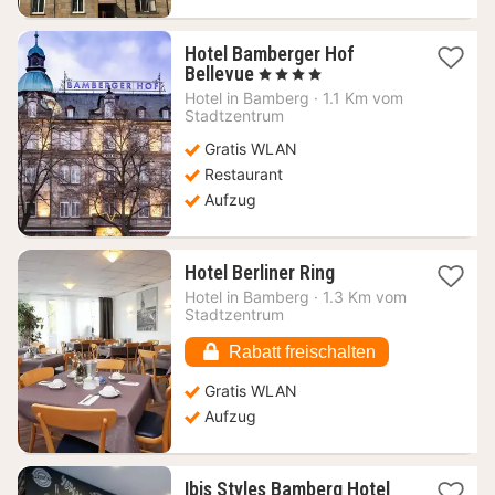
Hotel Bamberger Hof
1
Bellevue
, 4 Sterne
Nacht
Hotel in
Bamberg
·
1.1 Km vom
ab
Stadtzentrum
102,62
Gratis WLAN
€
Restaurant
Aufzug
1
Hotel Berliner Ring
Nacht
Hotel in
Bamberg
·
1.3 Km vom
ab
Stadtzentrum
87,23
€
Rabatt freischalten
Gratis WLAN
Aufzug
1
Ibis Styles Bamberg Hotel