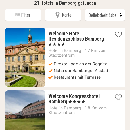
21
Hotels in Bamberg gefunden
Filter
Karte
Welcome Hotel
Residenzschloss Bamberg
1
, 4 Sterne
Nacht
Hotel in
Bamberg
·
1.7 Km vom
ab
Stadtzentrum
140
Direkte Lage an der Regnitz
€
Nahe der Bamberger Altstadt
Restaurants mit Terrasse
Welcome Kongresshotel
1
Bamberg
, 4 Sterne
Nacht
Hotel in
Bamberg
·
1.8 Km vom
ab
Stadtzentrum
120
€