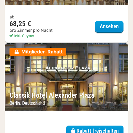
ab
68,25 €
Hotel
Ansehen
pro Zimmer pro Nacht
Inkl. Citytax
Mitglieder-Rabatt
Classik Hotel Alexander Plaza
Berlin, Deutschland
Rabatt freischalten