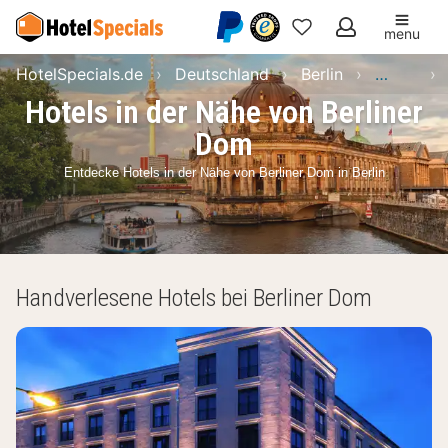
menu
Meine
HotelSpecials.de
Deutschland
Berlin
Berlin
Favoriten
Hotels in der Nähe von Berliner
Dom
Entdecke Hotels in der Nähe von Berliner Dom in Berlin
Handverlesene Hotels bei Berliner Dom