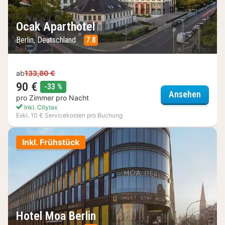
Ocak Aparthotel
Berlin, Deutschland
7.8
ab
133,80 €
90 €
Rabatt
-33 %
Ocak A
Ansehen
pro Zimmer pro Nacht
Inkl. Citytax
Exkl. 10 € Servicekosten pro Buchung
Inkl. Frühstück
Hotel Moa Berlin