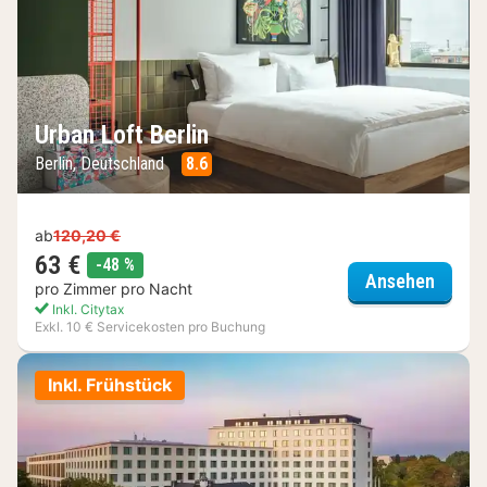
Urban Loft Berlin
Berlin, Deutschland
8.6
ab
120,20 €
63 €
Rabatt
-48 %
Urban 
Ansehen
pro Zimmer pro Nacht
Inkl. Citytax
Exkl. 10 € Servicekosten pro Buchung
Inkl. Frühstück