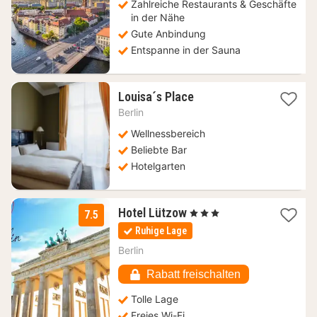
55,90
Zahlreiche Restaurants & Geschäfte
€
in der Nähe
Gute Anbindung
Entspanne in der Sauna
1
Louisa´s Place
Nacht
Berlin
ab
328,95
Wellnessbereich
€
Beliebte Bar
Hotelgarten
1
Hotel Lützow
, 3 Sterne
7.5
Nacht
Ruhige Lage
ab
84
Berlin
€
Rabatt freischalten
Tolle Lage
Freies Wi-Fi