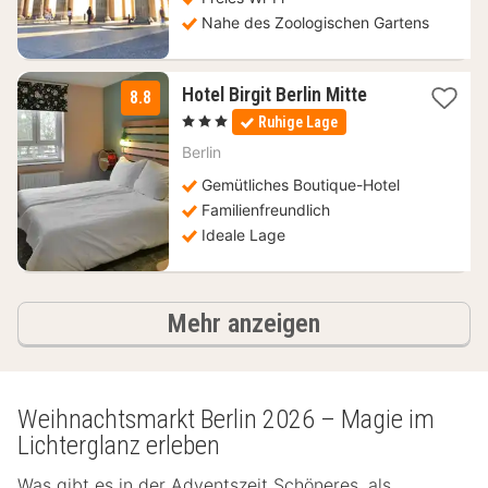
Nahe des Zoologischen Gartens
2
Hotel Birgit Berlin Mitte
8.8
Nächte
, 3 Sterne
Ruhige Lage
ab
99,18
Berlin
€
Gemütliches Boutique-Hotel
Familienfreundlich
Ideale Lage
Hotels
Mehr anzeigen
Weihnachtsmarkt Berlin 2026 – Magie im
Lichterglanz erleben
Was gibt es in der Adventszeit Schöneres, als