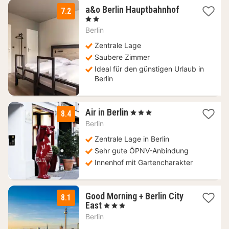
2
a&o Berlin Hauptbahnhof
7.2
Nächte
, 2 Sterne
ab
Berlin
78,92
€
Zentrale Lage
Saubere Zimmer
Ideal für den günstigen Urlaub in
Berlin
1
Air in Berlin
, 3 Sterne
8.4
Nacht
Berlin
ab
112,88
Zentrale Lage in Berlin
€
Sehr gute ÖPNV-Anbindung
Innenhof mit Gartencharakter
Good Morning + Berlin City
8.1
1
East
, 3 Sterne
Nacht
Berlin
ab