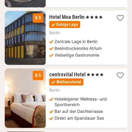
2
Hotel Moa Berlin
, 4 Sterne
8.9
Nächte
Ruhige Lage
ab
99,01
Berlin
€
Zentrale Lage in Berlin
Beeindruckendes Atrium
Vielseitige Gastronomie
1
centrovital Hotel
, 4 Sterne
8.5
Nacht
Wellnesshotel
ab
160,18
Berlin
€
Hoteleigener Wellness- und
Sportbereich
Bar auf der Dachterrasse
Direkt am Spandauer See