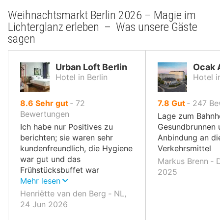
Weihnachtsmarkt Berlin 2026 – Magie im
Lichterglanz erleben – Was unsere Gäste
sagen
Urban Loft Berlin
Ocak 
Hotel in Berlin
Hotel i
von
von
8.6
Sehr gut
‐
72
7.8
Gut
‐
247
Be
10,
10,
Bewertungen
Lage zum Bahnh
Ich habe nur Positives zu
Gesundbrunnen 
berichten; sie waren sehr
Anbindung an die
kundenfreundlich, die Hygiene
Verkehrsmittel
war gut und das
Markus Brenn ‐ 
Frühstücksbuffet war
2025
ebenfalls ausgezeichnet.
Mehr lesen
Henriëtte van den Berg ‐ NL,
24 Jun 2026