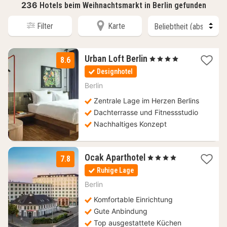
236
Hotels beim Weihnachtsmarkt in Berlin gefunden
Filter
Karte
1
Urban Loft Berlin
, 4 Sterne
8.6
Nacht
Designhotel
ab
63
Berlin
€
Zentrale Lage im Herzen Berlins
Dachterrasse und Fitnessstudio
Nachhaltiges Konzept
1
Ocak Aparthotel
, 4 Sterne
7.8
Nacht
Ruhige Lage
ab
80
Berlin
€
Komfortable Einrichtung
Gute Anbindung
Top ausgestattete Küchen