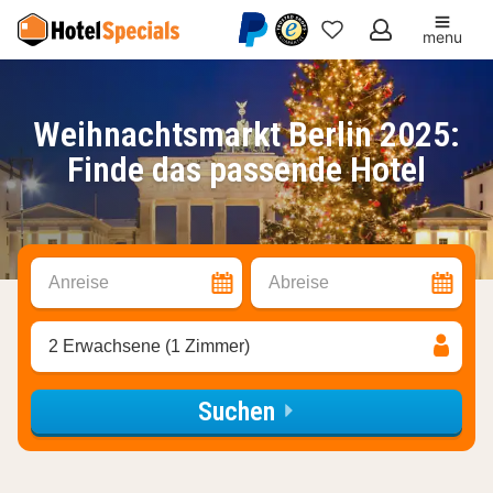
menu
Meine
Favoriten
Weihnachtsmarkt Berlin 2025:
Finde das passende Hotel
Anreise
Abreise
2 Erwachsene (1 Zimmer)
Suchen