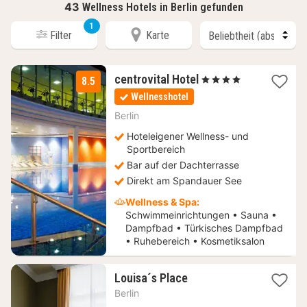
43
Wellness Hotels in Berlin gefunden
1
Filter
Karte
1
centrovital Hotel
, 4 Sterne
8.5
Nacht
Wellnesshotel
ab
160,18
Berlin
€
Hoteleigener Wellness- und
Sportbereich
Bar auf der Dachterrasse
Direkt am Spandauer See
Wellness & Spa:
Schwimmeinrichtungen • Sauna •
Dampfbad • Türkisches Dampfbad
• Ruhebereich • Kosmetiksalon
1
Louisa´s Place
Nacht
Berlin
ab