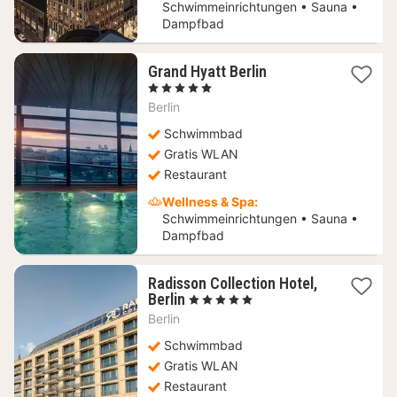
Schwimmeinrichtungen • Sauna •
Dampfbad
1
Grand Hyatt Berlin
Nacht
, 5 Sterne
ab
Berlin
155,73
€
Schwimmbad
Gratis WLAN
Restaurant
Wellness & Spa:
Schwimmeinrichtungen • Sauna •
Dampfbad
Radisson Collection Hotel,
1
Berlin
, 5 Sterne
Nacht
Berlin
ab
140,24
Schwimmbad
€
Gratis WLAN
Restaurant