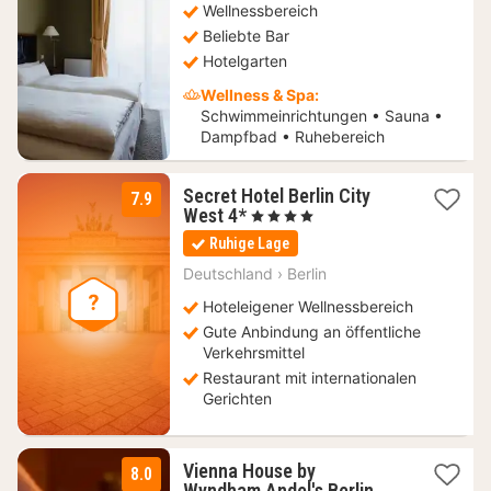
327,88
Wellnessbereich
€
Beliebte Bar
Hotelgarten
Wellness & Spa:
Schwimmeinrichtungen • Sauna •
Dampfbad • Ruhebereich
Secret Hotel Berlin City
7.9
1
West 4*
, 4 Sterne
Nacht
Ruhige Lage
ab
79
Deutschland
›
Berlin
€
Hoteleigener Wellnessbereich
Gute Anbindung an öffentliche
Verkehrsmittel
Restaurant mit internationalen
Gerichten
Vienna House by
8.0
1
Wyndham Andel's Berlin