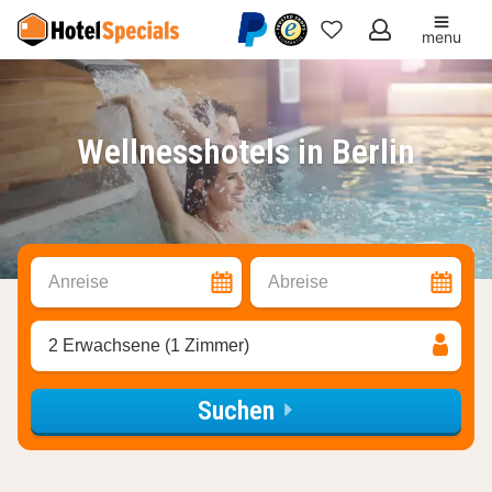
menu
Meine
Favoriten
Wellnesshotels in Berlin
Anreise
Abreise
2 Erwachsene (1 Zimmer)
Suchen