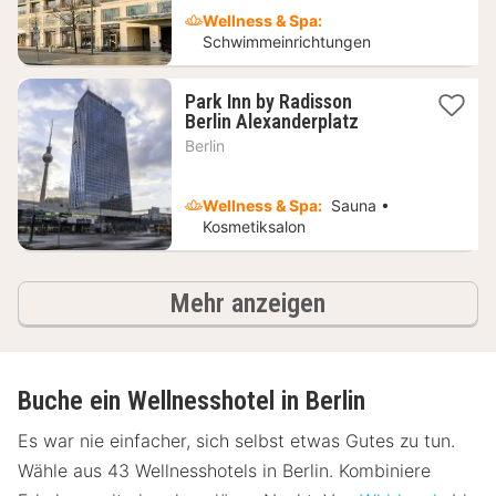
Wellness & Spa:
Schwimmeinrichtungen
Park Inn by Radisson
1
Berlin Alexanderplatz
Nacht
Berlin
ab
76,37
€
Wellness & Spa:
Sauna •
Kosmetiksalon
Hotels
Mehr anzeigen
Buche ein Wellnesshotel in Berlin
Es war nie einfacher, sich selbst etwas Gutes zu tun.
Wähle aus 43 Wellnesshotels in Berlin. Kombiniere