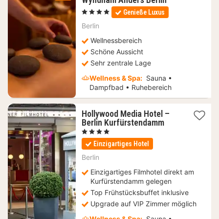
Nacht
, 4 Sterne
Genieße Luxus
ab
110,40
Berlin
€
Wellnessbereich
Schöne Aussicht
Sehr zentrale Lage
Wellness & Spa:
Sauna •
Dampfbad • Ruhebereich
Hollywood Media Hotel –
1
Berlin Kurfürstendamm
Nacht
, 4 Sterne
ab
Einzigartiges Hotel
110
€
Berlin
Einzigartiges Filmhotel direkt am
Kurfürstendamm gelegen
Top Frühstücksbuffet inklusive
Upgrade auf VIP Zimmer möglich
Wellness & Spa:
Sauna •