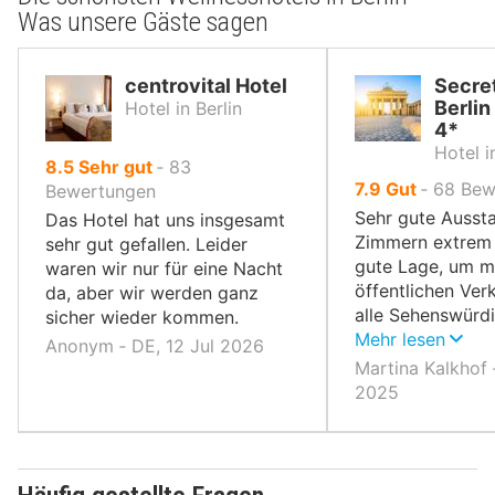
Was unsere Gäste sagen
centrovital Hotel
Secret
Berlin
Hotel in Berlin
4*
Hotel i
von
8.5
Sehr gut
‐
83
von
7.9
Gut
‐
68
Bew
10,
Bewertungen
10,
Sehr gute Aussta
Das Hotel hat uns insgesamt
Zimmern extrem 
sehr gut gefallen. Leider
gute Lage, um m
waren wir nur für eine Nacht
öffentlichen Ver
da, aber wir werden ganz
alle Sehenswürd
sicher wieder kommen.
Berlins zu erreic
Mehr lesen
Anonym ‐ DE, 12 Jul 2026
Martina Kalkhof 
2025