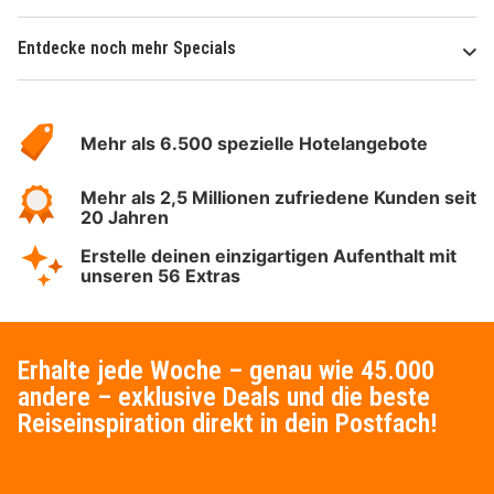
Entdecke noch mehr Specials
Über
Hotelspecials
Mehr als 6.500 spezielle Hotelangebote
Mehr als 2,5 Millionen zufriedene Kunden seit
20 Jahren
Erstelle deinen einzigartigen Aufenthalt mit
unseren 56 Extras
Erhalte jede Woche – genau wie 45.000
andere – exklusive Deals und die beste
Reiseinspiration direkt in dein Postfach!