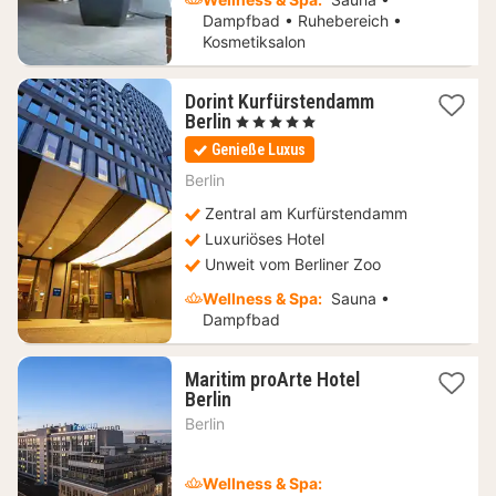
Dampfbad • Ruhebereich •
Kosmetiksalon
Dorint Kurfürstendamm
1
Berlin
, 5 Sterne
Nacht
Genieße Luxus
ab
129,60
Berlin
€
Zentral am Kurfürstendamm
Luxuriöses Hotel
Unweit vom Berliner Zoo
Wellness & Spa:
Sauna •
Dampfbad
Maritim proArte Hotel
1
Berlin
Nacht
Berlin
ab
86,77
€
Wellness & Spa: