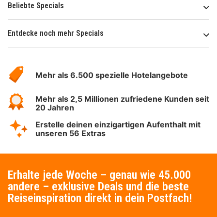
Beliebte Specials
Entdecke noch mehr Specials
Über
Hotelspecials
Mehr als 6.500 spezielle Hotelangebote
Mehr als 2,5 Millionen zufriedene Kunden seit
20 Jahren
Erstelle deinen einzigartigen Aufenthalt mit
unseren 56 Extras
Erhalte jede Woche – genau wie 45.000
andere – exklusive Deals und die beste
Reiseinspiration direkt in dein Postfach!