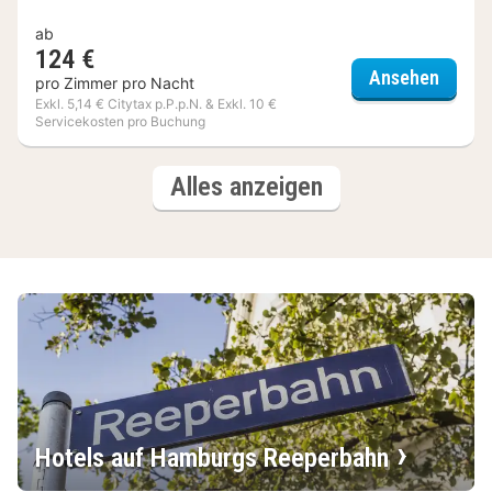
ab
124 €
INNSiD
Ansehen
pro Zimmer pro Nacht
Exkl. 5,14 € Citytax p.P.p.N. & Exkl. 10 €
Servicekosten pro Buchung
(3
Hotels
Alles anzeigen
Hotels)
Hotels auf Hamburgs Reeperbahn