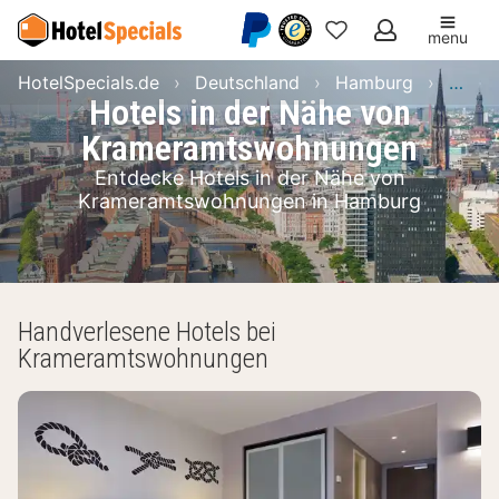
menu
Meine
HotelSpecials.de
Deutschland
Hamburg
Hamb
Favoriten
Hotels in der Nähe von
Krameramtswohnungen
Entdecke Hotels in der Nähe von
Krameramtswohnungen in Hamburg
Handverlesene Hotels bei
Krameramtswohnungen