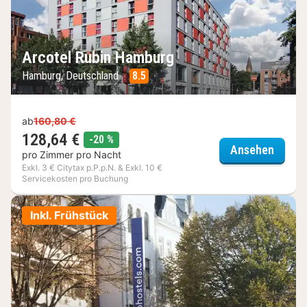
Arcotel Rubin Hamburg
Hamburg, Deutschland
8.5
ab
160,80 €
128,64 €
Rabatt
-20 %
Arcote
Ansehen
pro Zimmer pro Nacht
Exkl. 3 € Citytax p.P.p.N. & Exkl. 10 €
Servicekosten pro Buchung
Inkl. Frühstück