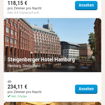
118,15 €
Adina 
Ansehen
pro Zimmer pro Nacht
Exkl. 6 € Citytax p.P.p.N.
Steigenberger Hotel Hamburg
Hamburg, Deutschland
ab
234,11 €
Steige
Ansehen
pro Zimmer pro Nacht
Inkl. Citytax