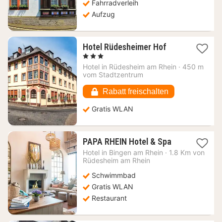
Fahrradverleih
Aufzug
1
Hotel Rüdesheimer Hof
Nacht
, 3 Sterne
ab
Hotel in
Rüdesheim am Rhein
·
450 m
100,31
vom Stadtzentrum
€
Rabatt freischalten
Gratis WLAN
1
PAPA RHEIN Hotel & Spa
Nacht
Hotel in
Bingen am Rhein
·
1.8 Km von
ab
Rüdesheim am Rhein
352,43
Schwimmbad
€
Gratis WLAN
Restaurant