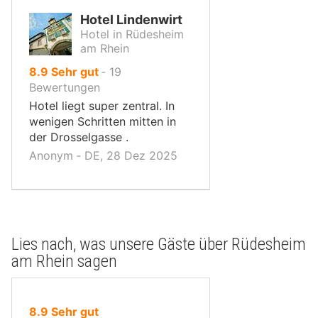
Hotel Lindenwirt
Hotel in Rüdesheim
am Rhein
von
8.9
Sehr gut
‐
19
10,
Bewertungen
Hotel liegt super zentral. In
wenigen Schritten mitten in
der Drosselgasse .
Anonym ‐ DE, 28 Dez 2025
Lies nach, was unsere Gäste über Rüdesheim
am Rhein sagen
von
8.9
Sehr gut