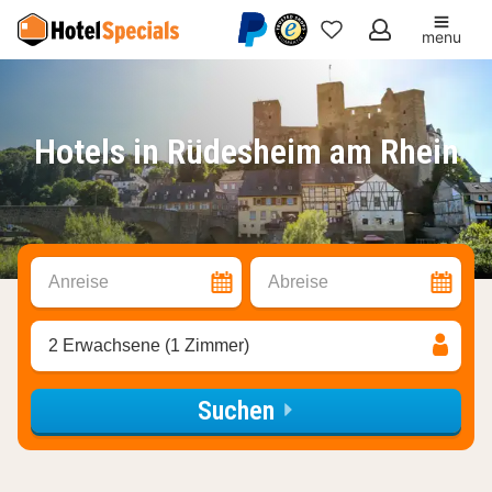
menu
Meine
Favoriten
Hotels in Rüdesheim am Rhein
Anreise
Abreise
2 Erwachsene (1 Zimmer)
Suchen