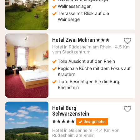
Wellnessanlagen
Terrasse mit Blick auf die
Weinberge
3
Hotel Zwei Mohren
, 3 Sterne
Nächte
Hotel in
Rüdesheim am Rhein
·
4.5 Km
ab
vom Stadtzentrum
81,33
Tolle Aussicht auf den Rhein
€
Regionale Küche mit dem Fokus auf
Kräutern
Tipp: Besichtigen Sie die Burg
Rheinstein
Hotel Burg
1
Schwarzenstein
Nacht
, 5 Sterne
Designhotel
ab
182
Hotel in
Geisenheim
·
4.4 Km von
Rüdesheim am Rhein
€