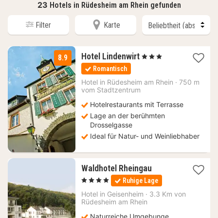
23
Hotels in Rüdesheim am Rhein gefunden
Filter
Karte
1
Hotel Lindenwirt
, 3 Sterne
8.9
Nacht
Romantisch
ab
115
Hotel in
Rüdesheim am Rhein
·
750 m
vom Stadtzentrum
€
Hotelrestaurants mit Terrasse
Lage an der berühmten
Drosselgasse
Ideal für Natur- und Weinliebhaber
1
Waldhotel Rheingau
Nacht
, 4 Sterne
Ruhige Lage
ab
146
Hotel in
Geisenheim
·
3.3 Km von
Rüdesheim am Rhein
€
Naturreiche Umgebunge