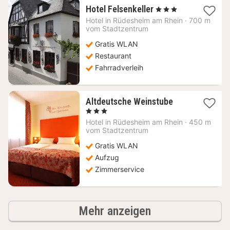
1
Hotel Felsenkeller
, 3 Sterne
Nacht
Hotel in
Rüdesheim am Rhein
·
700 m
ab
vom Stadtzentrum
112,15
Gratis WLAN
€
Restaurant
Fahrradverleih
1
Altdeutsche Weinstube
Nacht
, 3 Sterne
ab
Hotel in
Rüdesheim am Rhein
·
450 m
113
vom Stadtzentrum
€
Gratis WLAN
Aufzug
Zimmerservice
Hotels
Mehr anzeigen