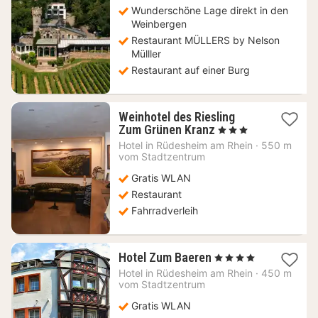
Wunderschöne Lage direkt in den
Weinbergen
Restaurant MÜLLERS by Nelson
Mülller
Restaurant auf einer Burg
Weinhotel des Riesling
1
Zum Grünen Kranz
, 3 Sterne
Nacht
Hotel in
Rüdesheim am Rhein
·
550 m
ab
vom Stadtzentrum
114,83
Gratis WLAN
€
Restaurant
Fahrradverleih
1
Hotel Zum Baeren
, 4 Sterne
Nacht
Hotel in
Rüdesheim am Rhein
·
450 m
ab
vom Stadtzentrum
98,92
Gratis WLAN
€