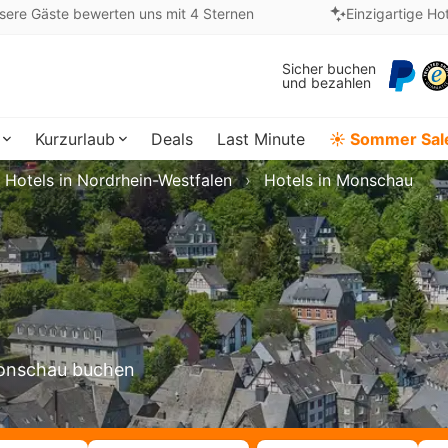
sere Gäste bewerten uns mit 4 Sternen
Einzigartige Ho
Sicher buchen
und bezahlen
Kurzurlaub
Deals
Last Minute
☀️ Sommer Sal
Hotels in Nordrhein-Westfalen
Hotels in Monschau
 Monschau buchen