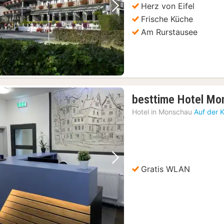
Herz von Eifel
Vorheriges Bild
Nächstes Bild
Frische Küche
Am Rurstausee
besttime Hotel Mo
Hotel in
Monschau
Auf der 
Vorheriges Bild
Nächstes Bild
Gratis WLAN