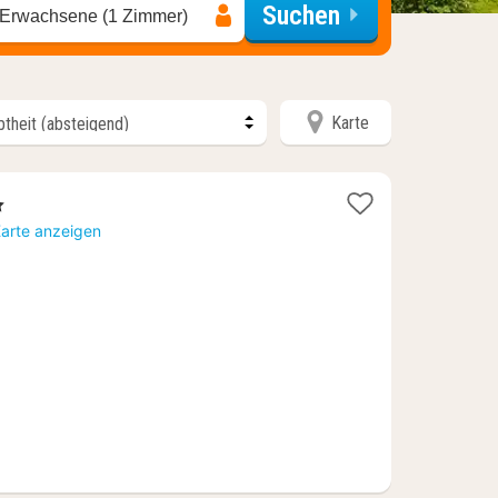
Suchen
 Erwachsene (1 Zimmer)
Karte
ne
ht
Karte anzeigen
40