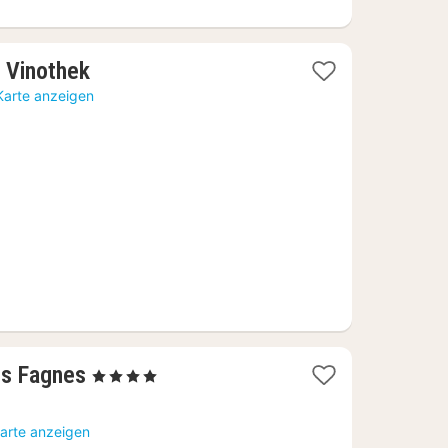
1
 Vinothek
Nacht
Karte anzeigen
ab
169,98
€
1
s Fagnes
, 4 Sterne
Nacht
ab
Karte anzeigen
159