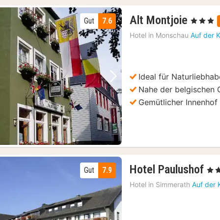
1
Alt Montjoie
Gut
7.6
, 3 Sterne
Nacht
Hotel in
Monschau
Auf der 
ab
89
€
Ideal für Naturliebhab
Vorheriges Bild
Nächstes Bild
Nahe der belgischen 
Gemütlicher Innenhof
1
Hotel Paulushof
Gut
7.9
, 3 S
Na
Hotel in
Simmerath
Auf der 
ab
13
€