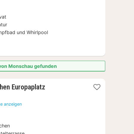
€
vat
tur
mpfbad und Whirlpool
e von Monschau gefunden
2
hen Europaplatz
Nächte
ab
te anzeigen
109
€
chen
telterrasse