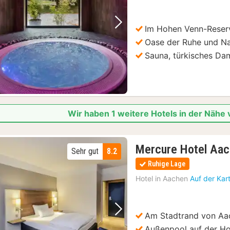
Im Hohen Venn-Reser
Vorheriges Bild
Nächstes Bild
Oase der Ruhe und Na
Sauna, türkisches Da
Wir haben 1 weitere Hotels in der Näh
Mercure Hotel Aac
Sehr gut
8.2
Ruhige Lage
Hotel in
Aachen
Auf der Kar
Am Stadtrand von Aa
Vorheriges Bild
Nächstes Bild
Außenpool auf der Ho