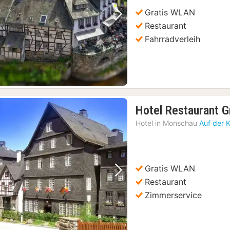
€
Gratis WLAN
Vorheriges Bild
Nächstes Bild
Restaurant
Fahrradverleih
Hotel Restaurant G
Hotel in
Monschau
Auf der 
Gratis WLAN
Vorheriges Bild
Nächstes Bild
Restaurant
Zimmerservice