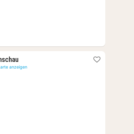
1
nschau
Nacht
Karte anzeigen
ab
73,18
€