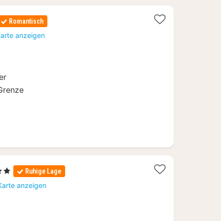
Romantisch
Karte anzeigen
er
Grenze
terne
Ruhige Lage
cht
Karte anzeigen
2,83