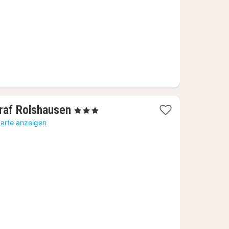
1
raf Rolshausen
, 3 Sterne
Nacht
Karte anzeigen
ab
123,36
€