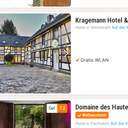
Kragemann Hotel &
Hotel in
Simmerath
Auf der 
Vorheriges Bild
Nächstes Bild
Gratis WLAN
Domaine des Haute
Gut
7.2
Wellnesshotel
Hotel in
Fischvenn
Auf der 