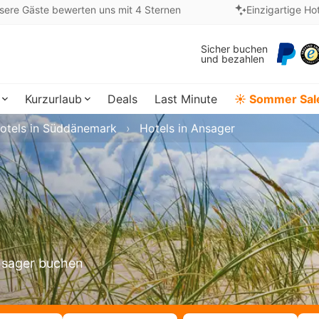
sere Gäste bewerten uns mit 4 Sternen
Einzigartige Ho
Sicher buchen
und bezahlen
Kurzurlaub
Deals
Last Minute
☀️ Sommer Sal
otels in Süddänemark
Hotels in Ansager
Ansager buchen