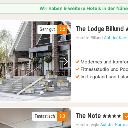
Wir haben 9 weitere Hotels in der Nä
The Lodge Billund
Sehr gut
8.2
,
Hotel in
Billund
Auf der Kart
Modernes und komfor
Vorheriges Bild
Nächstes Bild
Fitnessstudio und Poo
Im Legoland und Lala
1
The Note
Fantastisch
9.3
, 4 Sterne
Nacht
Hotel in
Vejle
Auf der Karte 