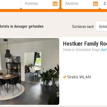
Anreise
Abreise
2
Hotels in Ansager gefunden
Sortieren nach
Hestkær Family R
Hotel in
Grindsted Sogn
Auf
Vorheriges Bild
Nächstes Bild
Gratis WLAN