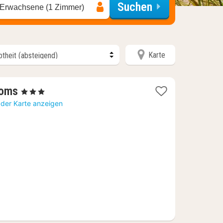
Suchen
 Erwachsene (1 Zimmer)
Karte
1
ooms
, 3 Sterne
Nacht
 der Karte anzeigen
ab
99,69
€