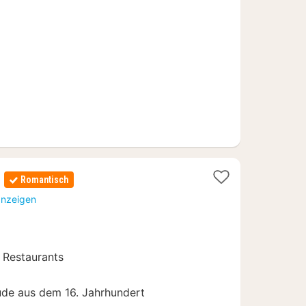
e
Romantisch
t
anzeigen
57
 Restaurants
ude aus dem 16. Jahrhundert