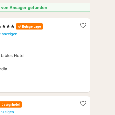
he von Ansager gefunden
1
 4 Sterne
Ruhige Lage
Nacht
e anzeigen
ab
156,25
€
tables Hotel
l
ndia
Designhotel
anzeigen