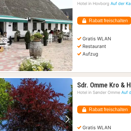
Hotel in
Hovborg
Auf der Ka
Rabatt freischalten
Vorheriges Bild
Nächstes Bild
Gratis WLAN
Restaurant
Aufzug
Sdr. Omme Kro & H
Hotel in
Sønder Omme
Auf 
Rabatt freischalten
Vorheriges Bild
Nächstes Bild
Gratis WLAN