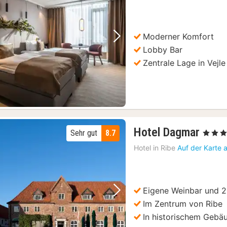
ab
103,68
€
Moderner Komfort
Vorheriges Bild
Nächstes Bild
Lobby Bar
Zentrale Lage in Vejle
1
Hotel Dagmar
Sehr gut
8.7
, 3 Stern
Nach
Hotel in
Ribe
Auf der Karte 
ab
171,
€
Eigene Weinbar und 2
Vorheriges Bild
Nächstes Bild
Im Zentrum von Ribe
In historischem Gebä