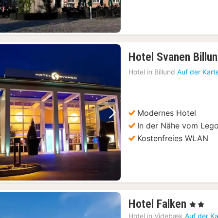
Hotel Svanen Billu
Hotel in
Billund
Auf der Kart
Modernes Hotel
Vorheriges Bild
Nächstes Bild
In der Nähe vom Lego
Kostenfreies WLAN
1
Hotel Falken
, 2 Sterne
Nacht
Hotel in
Videbæk
Auf der K