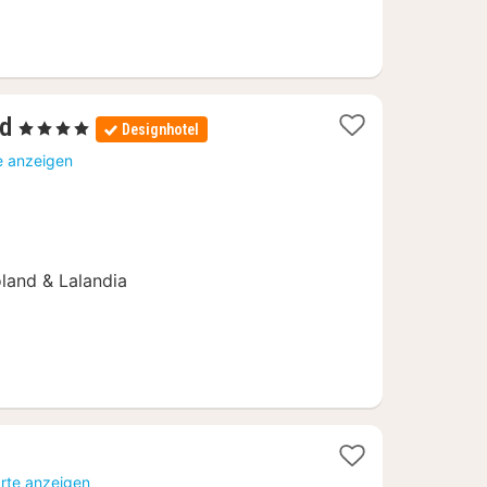
1
nd
, 4 Sterne
Designhotel
Nacht
e anzeigen
ab
170,96
€
land & Lalandia
arte anzeigen