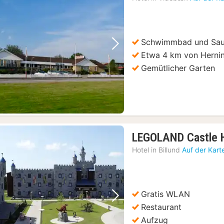
ab
135,8
€
Schwimmbad und Sa
Vorheriges Bild
Nächstes Bild
Etwa 4 km von Hernin
Gemütlicher Garten
LEGOLAND Castle
Hotel in
Billund
Auf der Kart
Gratis WLAN
Vorheriges Bild
Nächstes Bild
Restaurant
Aufzug