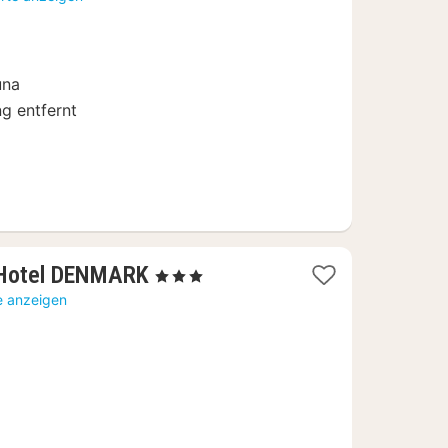
8
una
g entfernt
1
 Hotel DENMARK
, 3 Sterne
Nacht
e anzeigen
ab
296,87
€