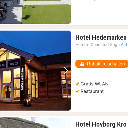
Hotel Hedemarken
Hotel in
Grindsted Sogn
Auf
Rabatt freischalten
Vorheriges Bild
Nächstes Bild
Gratis WLAN
Restaurant
Hotel Hovborg Kro