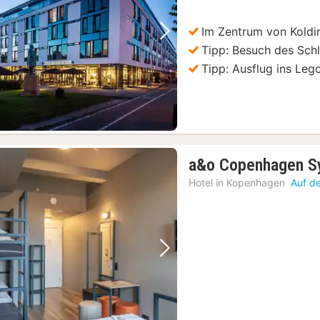
€
Im Zentrum von Koldi
Vorheriges Bild
Nächstes Bild
Tipp: Besuch des Sch
Tipp: Ausflug ins Leg
a&o Copenhagen S
Hotel in
Kopenhagen
Auf d
Vorheriges Bild
Nächstes Bild