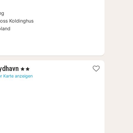
ng
loss Koldinghus
oland
1
ydhavn
, 2 Sterne
Nacht
er Karte anzeigen
ab
102,93
€