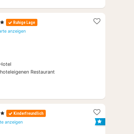
erne
Ruhige Lage
ht
arte anzeigen
,05
 Hotel
 hoteleigenen Restaurant
e
Kinderfreundlich
t
rte anzeigen
67