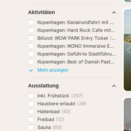
Extras
Aktivitäten
Kopenhagen: Kanalrundfahrt mit Guide
(2
Kopenhagen: Hard Rock Cafe mit Festme
Billund: WOW PARK Entry Ticket
(6)
Kopenhagen: IKONO Immersive Experience
Kopenhagen: Geführte Stadtführung durch 
Kopenhagen: Best of Danish Pastry Tour
(
Aktivitäten
Mehr anzeigen
Ausstattung
Inkl. Frühstück
(297)
Haustiere erlaubt
(39)
Hallenbad
(45)
Freibad
(12)
Sauna
(69)