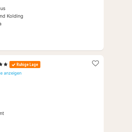
aus
und Kolding
a
rne
Ruhige Lage
ht
te anzeigen
,21
nt