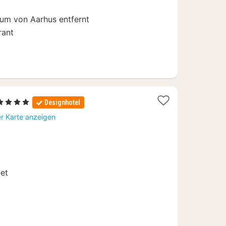
um von Aarhus entfernt
rant
1
 4 Sterne
Designhotel
Nacht
er Karte anzeigen
ab
149,17
€
get