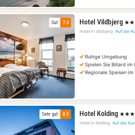
1
Hotel Vildbjerg
Gut
7.4
, 3 St
Nac
Hotel in
Vildbjerg
Auf der K
ab
115
€
Ruhige Umgebung
Vorheriges Bild
Nächstes Bild
Spielen Sie Billard im
Regionale Speisen im
1
Hotel Kolding
Sehr gut
8.9
, 4 Stern
Nach
Hotel in
Kolding
Auf der Ka
ab
101,