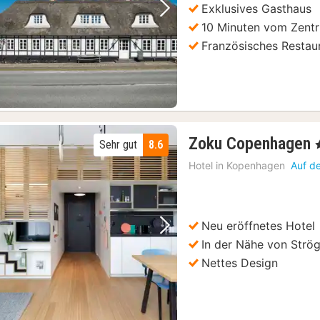
Exklusives Gasthaus
Vorheriges Bild
Nächstes Bild
10 Minuten vom Zentr
Französisches Restau
Zoku Copenhagen
Sehr gut
8.6
,
Hotel in
Kopenhagen
Auf d
Neu eröffnetes Hotel
Vorheriges Bild
Nächstes Bild
In der Nähe von Strö
Nettes Design