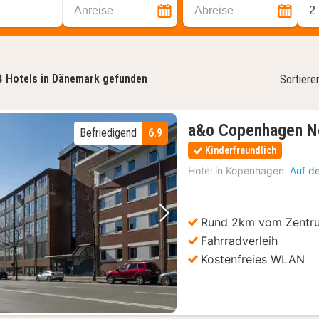
Anreise
Abreise
2
3
Hotels in Dänemark gefunden
Sortiere
a&o Copenhagen N
Befriedigend
6.9
Kinderfreundlich
Hotel in
Kopenhagen
Auf d
Rund 2km vom Zentru
Vorheriges Bild
Nächstes Bild
Fahrradverleih
Kostenfreies WLAN