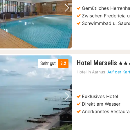
€
Gemütliches Herrenh
Vorheriges Bild
Nächstes Bild
Zwischen Fredericia 
Schwimmbad u. Saun
1
Hotel Marselis
Sehr gut
8.2
, 4 Ste
Nac
Hotel in
Aarhus
Auf der Kar
ab
134
€
Exklusives Hotel
Vorheriges Bild
Nächstes Bild
Direkt am Wasser
Anerkanntes Restaura