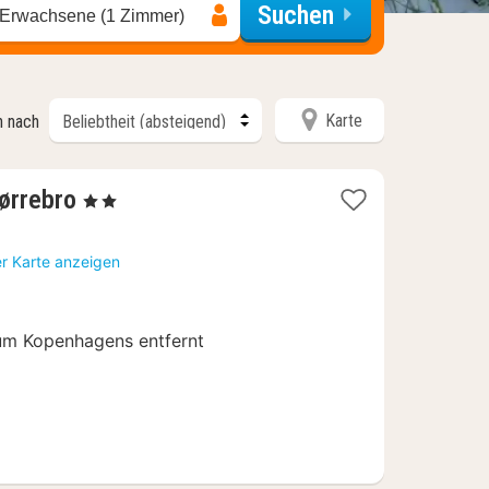
Suchen
 Erwachsene (1 Zimmer)
Karte
n nach
2
ørrebro
, 2 Sterne
Nächte
ab
er Karte anzeigen
84,44
€
m Kopenhagens entfernt