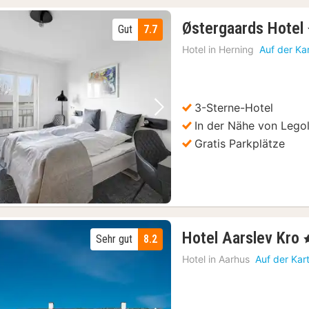
Østergaards Hotel
Gut
7.7
Hotel in
Herning
Auf der Ka
3-Sterne-Hotel
Vorheriges Bild
Nächstes Bild
In der Nähe von Lego
Gratis Parkplätze
Hotel Aarslev Kro
Sehr gut
8.2
,
Hotel in
Aarhus
Auf der Kar