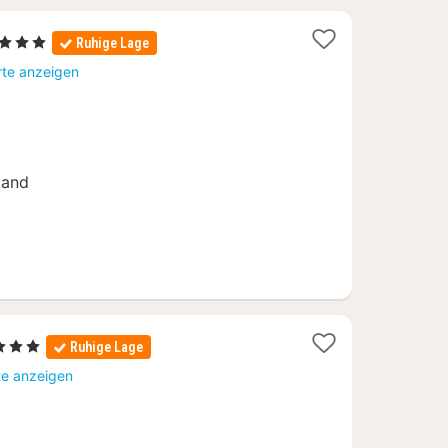
2
, 3 Sterne
Ruhige Lage
Nächte
rte anzeigen
ab
108,49
€
land
1
 3 Sterne
Ruhige Lage
Nacht
te anzeigen
ab
122,12
€