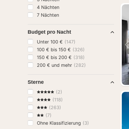
4 Nächten
7 Nächten
Budget pro Nacht
Unter 100 €
(147)
100 € bis 150 €
(326)
150 € bis 200 €
(318)
200 € und mehr
(282)
Sterne
5 Sterne
(2)
4 Sterne
(118)
3 Sterne
(263)
2 Sterne
(7)
Ohne Klassifizierung
(3)