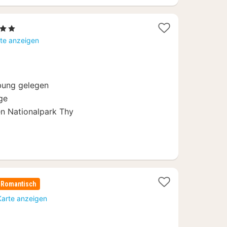
 Sterne
acht
rte anzeigen
b
40,27
bung gelegen
ge
en Nationalpark Thy
Romantisch
Karte anzeigen