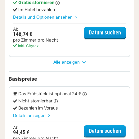
Gratis stornieren
Im Hotel bezahlen
Details und Optionen ansehen
Ab
für Wel
Datum suchen
146,74 €
pro Zimmer pro Nacht
Inkl. Citytax
Alle anzeigen
Basispreise
Das Frühstück ist optional 24 €
Nicht stornierbar
Bezahlen im Voraus
Details anzeigen
Ab
für Sup
Datum suchen
94,45 €
pro Zimmer pro Nacht