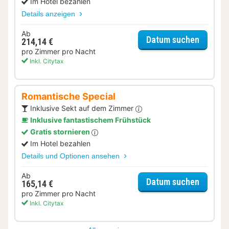
Im Hotel bezahlen
Details anzeigen
Ab
für Well
Datum suchen
214,14 €
pro Zimmer pro Nacht
Inkl. Citytax
Romantische Special
Inklusive Sekt auf dem Zimmer
Inklusive fantastischem Frühstück
Gratis stornieren
Im Hotel bezahlen
Details und Optionen ansehen
Ab
für Rom
Datum suchen
165,14 €
pro Zimmer pro Nacht
Inkl. Citytax