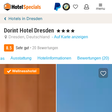
menu
Meine
Hotels in Dresden
Favoriten
Dorint Hotel Dresden
, 4 Sterne
Dresden
Deutschland
- Auf Karte anzeigen
8.5
Sehr gut
20 Bewertungen
ras
Ausstattung
Hotelinformationen
Bewertungen (20)
Wellnesshotel