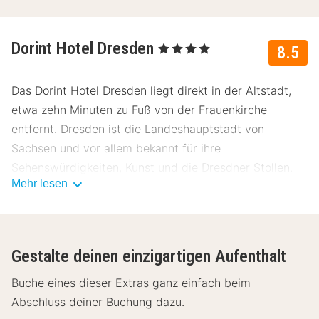
Dorint Hotel Dresden
, 4 Sterne
8.5
Das Dorint Hotel Dresden liegt direkt in der Altstadt,
etwa zehn Minuten zu Fuß von der Frauenkirche
entfernt. Dresden ist die Landeshauptstadt von
Sachsen und vor allem bekannt für ihre
Sehenswürdigkeiten, Kunst und die Dresdner Stollen.
Mehr lesen
Über Dorint Hotel Dresden
Das Dorint Hotel Dresden lädt mit einem modernen
Wellnessbereich, zwei ausgezeichneten Restaurants
Gestalte deinen einzigartigen Aufenthalt
und komfortablen Zimmern zum Wohlfühlen und
Entspannen ein.
Buche eines dieser Extras ganz einfach beim
Abschluss deiner Buchung dazu.
Einrichtungen Dorint Hotel Dresden