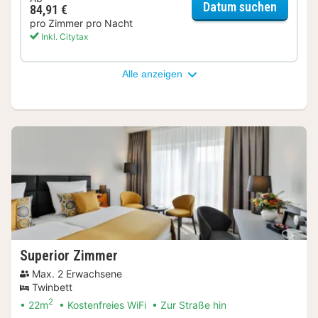
für Sta
Datum suchen
84,91 €
pro Zimmer pro Nacht
Inkl. Citytax
Alle anzeigen
Superior Zimmer
Max. 2 Erwachsene
Twinbett
2
22m
Kostenfreies WiFi
Zur Straße hin