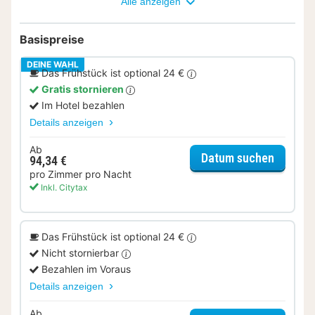
Alle anzeigen
Basispreise
DEINE WAHL
Das Frühstück ist optional 24 €
Gratis stornieren
Im Hotel bezahlen
Details anzeigen
Ab
für Sta
Datum suchen
94,34 €
pro Zimmer pro Nacht
Inkl. Citytax
Das Frühstück ist optional 24 €
Nicht stornierbar
Bezahlen im Voraus
Details anzeigen
Ab