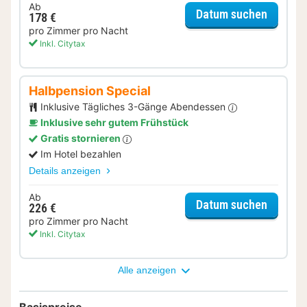
Ab
für Lat
Datum suchen
178 €
pro Zimmer pro Nacht
Inkl. Citytax
Halbpension Special
Inklusive Tägliches 3-Gänge Abendessen
Inklusive sehr gutem Frühstück
Gratis stornieren
Im Hotel bezahlen
Details anzeigen
Ab
für Hal
Datum suchen
226 €
pro Zimmer pro Nacht
Inkl. Citytax
Alle anzeigen
Basispreise