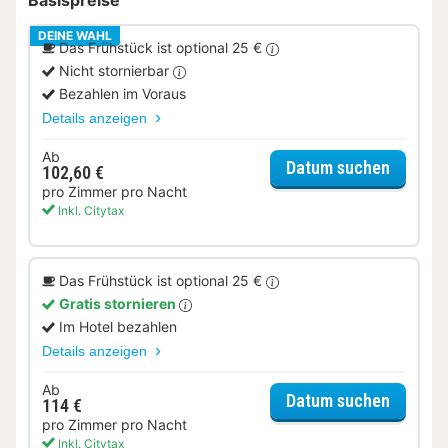
DEINE WAHL
Das Frühstück ist optional 25 €
Nicht stornierbar
Bezahlen im Voraus
Details anzeigen
Ab
für Sta
Datum suchen
102,60 €
pro Zimmer pro Nacht
Inkl. Citytax
Das Frühstück ist optional 25 €
Gratis stornieren
Im Hotel bezahlen
Details anzeigen
Ab
für Sta
Datum suchen
114 €
pro Zimmer pro Nacht
Inkl. Citytax