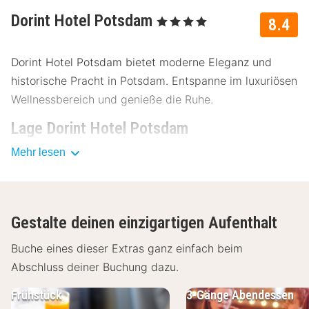
Dorint Hotel Potsdam
, 4 Sterne
8.4
Dorint Hotel Potsdam bietet moderne Eleganz und
historische Pracht in Potsdam. Entspanne im luxuriösen
Wellnessbereich und genieße die Ruhe.
Lage Dorint Hotel Potsdam
Mehr lesen
Das Dorint Hotel Potsdam liegt zentral in Potsdam und
ist nur einen kurzen Spaziergang vom Stadtzentrum
entfernt. Entdecke die zahlreichen Sehenswürdigkeiten
in der Nähe:
Gestalte deinen einzigartigen Aufenthalt
Schloss Sanssouci – 800 Meter
Buche eines dieser Extras ganz einfach beim
Neues Palais – 1.5km
Abschluss deiner Buchung dazu.
Potsdamer Brandenburger Tor – 600 Meter
Holländisches Viertel – 1km
Frühstück
3-Gänge Abendessen
Filmpark Babelsberg – 5km