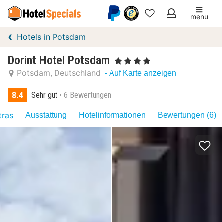
menu
Meine
Hotels in Potsdam
Favoriten
Dorint Hotel Potsdam
, 4 Sterne
Potsdam
Deutschland
- Auf Karte anzeigen
8.4
Sehr gut
6 Bewertungen
tras
Ausstattung
Hotelinformationen
Bewertungen (6)