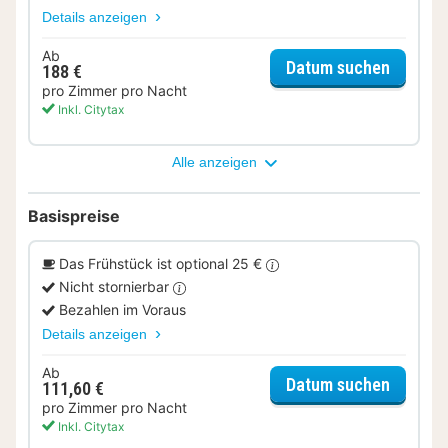
Details anzeigen
Ab
für Rela
Datum suchen
188 €
pro Zimmer pro Nacht
Inkl. Citytax
Alle anzeigen
Basispreise
Das Frühstück ist optional 25 €
Nicht stornierbar
Bezahlen im Voraus
Details anzeigen
Ab
für Kom
Datum suchen
111,60 €
pro Zimmer pro Nacht
Inkl. Citytax