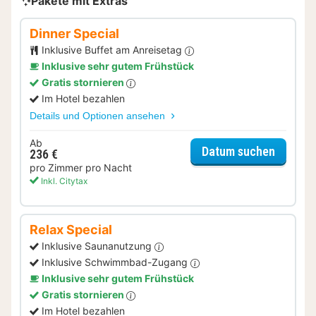
Pakete mit Extras
Dinner Special
Inklusive Buffet am Anreisetag
Inklusive sehr gutem Frühstück
Gratis stornieren
Im Hotel bezahlen
Details und Optionen ansehen
Ab
für Dinn
Datum suchen
236 €
pro Zimmer pro Nacht
Inkl. Citytax
Relax Special
Inklusive Saunanutzung
Inklusive Schwimmbad-Zugang
Inklusive sehr gutem Frühstück
Gratis stornieren
Im Hotel bezahlen