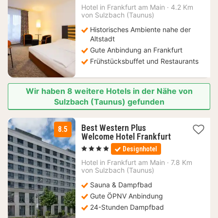
Nacht
Hotel in
Frankfurt am Main
·
4.2 Km
ab
von Sulzbach (Taunus)
104
Historisches Ambiente nahe der
€
Altstadt
Gute Anbindung an Frankfurt
Frühstücksbuffet und Restaurants
Wir haben 8 weitere Hotels in der Nähe von
Sulzbach (Taunus) gefunden
Best Western Plus
8.5
1
Welcome Hotel Frankfurt
Nacht
, 4 Sterne
Designhotel
ab
192
Hotel in
Frankfurt am Main
·
7.8 Km
von Sulzbach (Taunus)
€
Sauna & Dampfbad
Gute ÖPNV Anbindung
24-Stunden Dampfbad