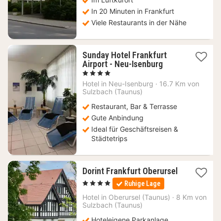
In 20 Minuten in Frankfurt
Viele Restaurants in der Nähe
Sunday Hotel Frankfurt
1
Airport - Neu-Isenburg
Nacht
, 4 Sterne
ab
Hotel in
Neu-Isenburg
·
16.7 Km von
68,16
Sulzbach (Taunus)
€
Restaurant, Bar & Terrasse
Gute Anbindung
Ideal für Geschäftsreisen &
Städtetrips
Dorint Frankfurt Oberursel
1
, 4 Sterne
Ruhige Lage
Nacht
ab
Hotel in
Oberursel (Taunus)
·
8 Km von
111,60
Sulzbach (Taunus)
€
Hoteleigene Parkanlage