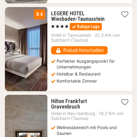
LEGERE HOTEL
8.4
2
Wiesbaden-Taunusstein
Nächte
, 4 Sterne
Ruhige Lage
ab
89
Hotel in
Taunusstein
·
22.3 Km von
Sulzbach (Taunus)
€
Rabatt freischalten
Perfekter Ausgangspunkt für
Unternehmungen
Hotelbar & Restaurant
Komfortable Zimmer
Hilton Frankfurt
1
Gravenbruch
Nacht
Hotel in
Neu-Isenburg
·
18.2 Km von
ab
Sulzbach (Taunus)
192
Wellnessbereich mit Pools und
€
Saunen