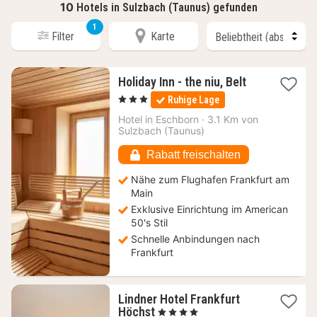
10
Hotels in Sulzbach (Taunus) gefunden
1
Filter
Karte
1
Holiday Inn - the niu, Belt
Nacht
, 3 Sterne
Ruhige Lage
ab
69
Hotel in
Eschborn
·
3.1 Km von
Sulzbach (Taunus)
€
Rabatt freischalten
Nähe zum Flughafen Frankfurt am
Main
Exklusive Einrichtung im American
50's Stil
Schnelle Anbindungen nach
Frankfurt
Lindner Hotel Frankfurt
1
Höchst
, 4 Sterne