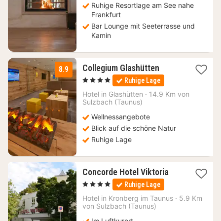
Ruhige Resortlage am See nahe
Frankfurt
Bar Lounge mit Seeterrasse und
Kamin
1
Collegium Glashütten
8.9
Nacht
, 4 Sterne
Ruhige Lage
ab
150,10
Hotel in
Glashütten
·
14.9 Km von
Sulzbach (Taunus)
€
Wellnessangebote
Blick auf die schöne Natur
Ruhige Lage
1
Concorde Hotel Viktoria
Nacht
, 4 Sterne
Ruhige Lage
ab
135
Hotel in
Kronberg im Taunus
·
5.9 Km
von Sulzbach (Taunus)
€
Im Luftkurort