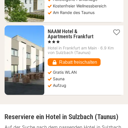
Kostenfreier Wellnessbereich
Am Rande des Taunus
NAAM Hotel &
1
Apartments Frankfurt
Nacht
, 3 Sterne
ab
Hotel in
Frankfurt am Main
·
6.9 Km
40,88
von Sulzbach (Taunus)
€
Rabatt freischalten
Gratis WLAN
Sauna
Aufzug
Reserviere ein Hotel in Sulzbach (Taunus)
Auf der Suche nach dem passenden Hotel in Sulzbach