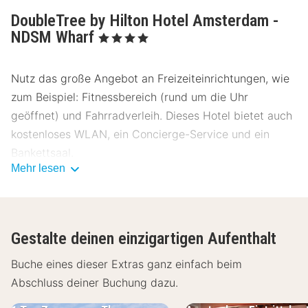
DoubleTree by Hilton Hotel Amsterdam -
NDSM Wharf
, 4 Sterne
Nutz das große Angebot an Freizeiteinrichtungen, wie
zum Beispiel: Fitnessbereich (rund um die Uhr
geöffnet) und Fahrradverleih. Dieses Hotel bietet auch
kostenloses WLAN, ein Concierge-Service und ein
Bankettsaal.
Mehr lesen
Gönn dir einen Happen zu essen im Restaurant
Brooklyn, einem ein Restaurant, das eine Bar/Lounge
bietet, oder bleib bequem auf deinem Zimmer und nutz
Gestalte deinen einzigartigen Aufenthalt
den Zimmerservice (bitte Zeiten beachten). Ein
Frühstücksbuffet wird unter der Woche von 06:30 Uhr
Buche eines dieser Extras ganz einfach beim
bis 11:00 Uhr und am Wochenende von 07:00 Uhr bis
Abschluss deiner Buchung dazu.
11:00 Uhr gegen Gebühr angeboten.