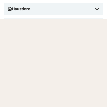
Haustiere
Rauchen
Bezahlen im Hotel
Anzahl Zimmer
Sprachen
Gut zu wissen