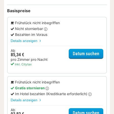
Basispreise
Frühstück nicht inbegriffen
Nicht stornierbar
Bezahlen im Voraus
Details anzeigen
Ab
für Zimm
Datum suchen
85,34 €
pro Zimmer pro Nacht
Inkl. Citytax
Frühstück nicht inbegriffen
Gratis stornieren
Im Hotel bezahlen (Kreditkarte erforderlich)
Details anzeigen
Ab
für Zimm
Datum suchen
92,82 €