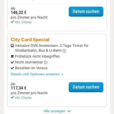
Ab
für Erle
Datum suchen
146,32 €
pro Zimmer pro Nacht
Inkl. Citytax
City Card Special
Inklusive GVB Amsterdam: 2 Tage Ticket für
Straßenbahn, Bus & U-Bahn
Frühstück nicht inbegriffen
Nicht stornierbar
Bezahlen im Voraus
Details und Optionen ansehen
Ab
für City
Datum suchen
117,34 €
pro Zimmer pro Nacht
Inkl. Citytax
Alle anzeigen