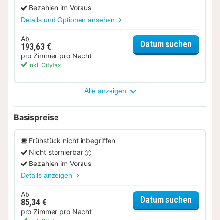
Bezahlen im Voraus
Details und Optionen ansehen
Ab
für Ent
Datum suchen
193,63 €
pro Zimmer pro Nacht
Inkl. Citytax
Alle anzeigen
Basispreise
Frühstück nicht inbegriffen
Nicht stornierbar
Bezahlen im Voraus
Details anzeigen
Ab
für Zwe
Datum suchen
85,34 €
pro Zimmer pro Nacht