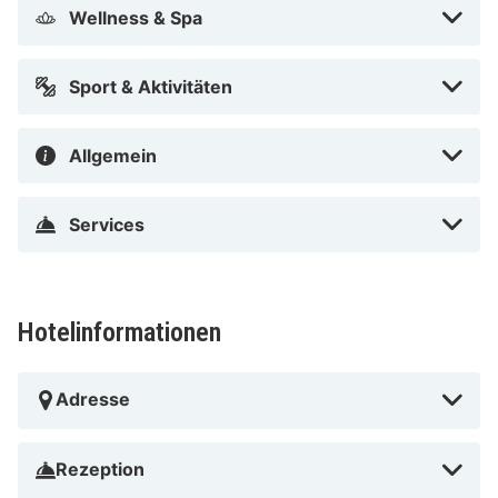
Wellness & Spa
DoubleTree by Hilton Hotel Amsterdam - NDSM Wharf
nur eine 15-minütige Fahrt von Artis und Heineken
Sport & Aktivitäten
Experience entfernt. Dieses Hotel mit 4 Sternen ist 7,6
km von Dam und 8,8 km von Rijksmuseum entfernt.
Allgemein
In Amsterdam (Amsterdam Nord)
Services
Hotelinformationen
Adresse
Rezeption