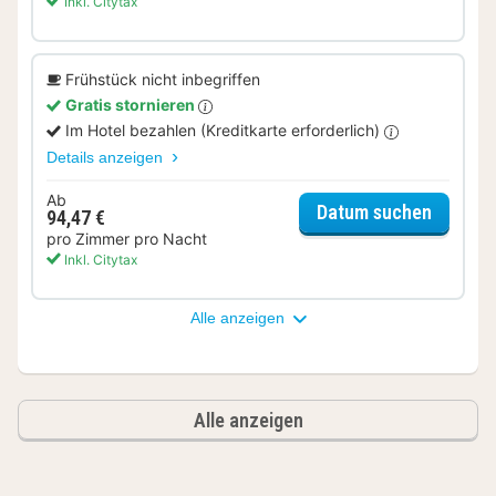
Inkl. Citytax
Frühstück nicht inbegriffen
Gratis stornieren
Im Hotel bezahlen (Kreditkarte erforderlich)
Details anzeigen
Ab
für Zwe
Datum suchen
94,47 €
pro Zimmer pro Nacht
Inkl. Citytax
Alle anzeigen
Alle anzeigen