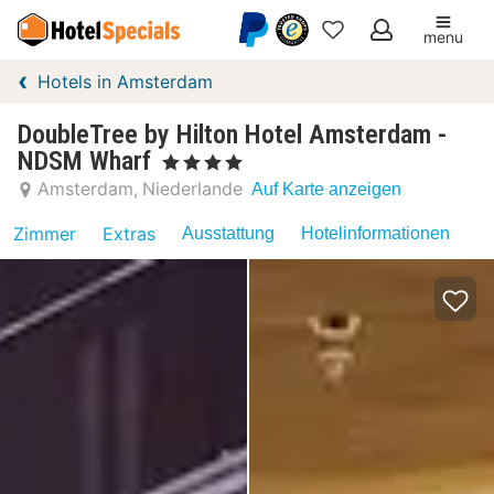
menu
Meine
Hotels in Amsterdam
Favoriten
DoubleTree by Hilton Hotel Amsterdam -
NDSM Wharf
, 4 Sterne
Amsterdam
Niederlande
Auf Karte anzeigen
Zimmer
Extras
Ausstattung
Hotelinformationen