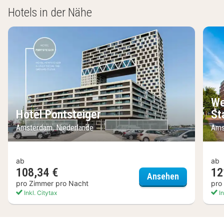
Hotels in der Nähe
We
Hotel Pontsteiger
St
Amsterdam, Niederlande
Ams
ab
ab
108,34 €
12
Hotel Pontst
Ansehen
pro Zimmer pro Nacht
pro
Inkl. Citytax
In