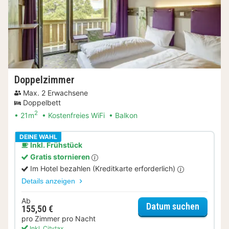
Doppelzimmer
Max. 2 Erwachsene
Doppelbett
2
21m
Kostenfreies WiFi
Balkon
DEINE WAHL
Inkl. Frühstück
Gratis stornieren
Im Hotel bezahlen (Kreditkarte erforderlich)
Details anzeigen
Ab
für Dop
Datum suchen
155,50 €
pro Zimmer pro Nacht
Inkl. Citytax