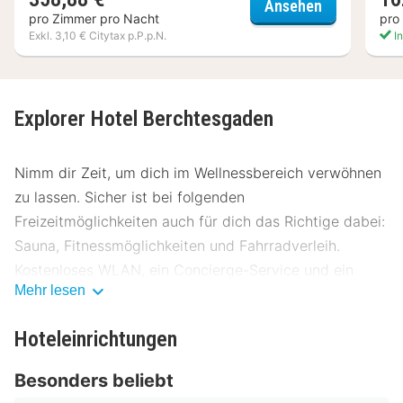
Alm- & Well
Ansehen
pro Zimmer pro Nacht
pro
Exkl. 3,10 € Citytax p.P.p.N.
In
Explorer Hotel Berchtesgaden
Nimm dir Zeit, um dich im Wellnessbereich verwöhnen
zu lassen. Sicher ist bei folgenden
Freizeitmöglichkeiten auch für dich das Richtige dabei:
Sauna, Fitnessmöglichkeiten und Fahrradverleih.
Kostenloses WLAN, ein Concierge-Service und ein
Mehr lesen
Skiraum stehen ebenfalls zur Verfügung.
Deinen Durst kannst du an der Bar/Lounge stillen. Ein
Hoteleinrichtungen
inbegriffenes Frühstücksbuffet wird täglich von
Besonders beliebt
06:30 Uhr bis 10:30 Uhr angeboten.