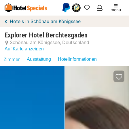
menu
Meine
Hotels in Schönau am Königssee
Favoriten
Explorer Hotel Berchtesgaden
Schönau am Königssee
Deutschland
Auf Karte anzeigen
Zimmer
Ausstattung
Hotelinformationen