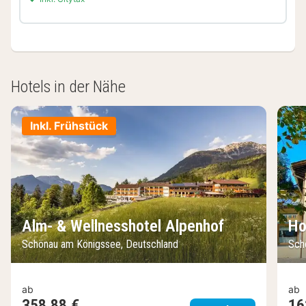
Hotels in der Nähe
Inkl. Frühstück
Alm- & Wellnesshotel Alpenhof
Ho
Schönau am Königssee, Deutschland
Sch
ab
ab
358,88 €
16