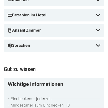
minütige Fahrt von Nationalpark Berchtesgaden und
Jennerbahn entfernt. Dieses Hotel mit
Wellnessangebot ist 6,7 km von Wimbachklamm und
Bezahlen im Hotel
13,6 km von Hintersee entfernt.
Anzahl Zimmer
Jennerbahn in der Nähe
Sprachen
Gut zu wissen
Wichtige Informationen
- Einchecken: - jederzeit
- Mindestalter zum Einchecken: 18