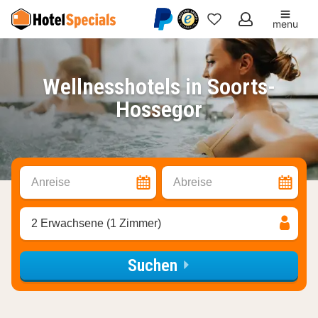
menu
Meine
Favoriten
Wellnesshotels in Soorts-
Hossegor
Anreise
Abreise
2 Erwachsene (1 Zimmer)
Suchen