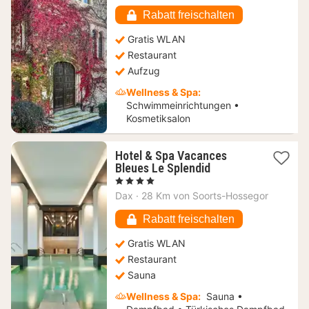
€
Rabatt freischalten
Gratis WLAN
Restaurant
Aufzug
Wellness & Spa:
Schwimmeinrichtungen •
Kosmetiksalon
Hotel & Spa Vacances
1
Bleues Le Splendid
Nacht
, 4 Sterne
ab
Dax
·
28 Km von Soorts-Hossegor
85,09
€
Rabatt freischalten
Gratis WLAN
Restaurant
Sauna
Wellness & Spa:
Sauna •