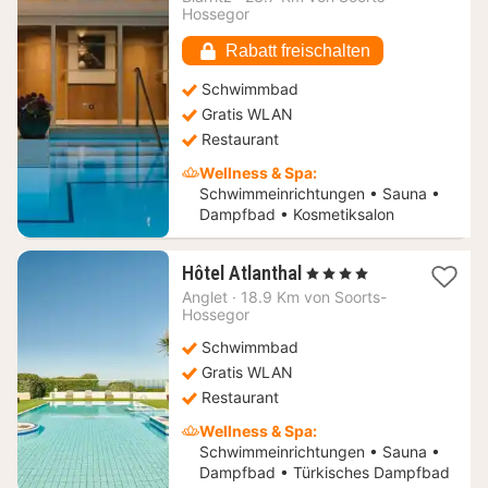
ab
Hossegor
189,46
€
Rabatt freischalten
Schwimmbad
Gratis WLAN
Restaurant
Wellness & Spa:
Schwimmeinrichtungen • Sauna •
Dampfbad • Kosmetiksalon
1
Hôtel Atlanthal
, 4 Sterne
Nacht
Anglet
·
18.9 Km von Soorts-
ab
Hossegor
229
Schwimmbad
€
Gratis WLAN
Restaurant
Wellness & Spa:
Schwimmeinrichtungen • Sauna •
Dampfbad • Türkisches Dampfbad