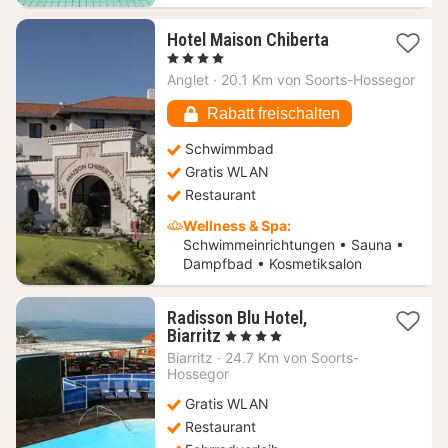
1
Hotel Maison Chiberta
Nacht
, 4 Sterne
ab
Anglet
·
20.1 Km von Soorts-Hossegor
279,68
€
Rabatt freischalten
Schwimmbad
Gratis WLAN
Restaurant
Wellness & Spa:
Schwimmeinrichtungen • Sauna •
Dampfbad • Kosmetiksalon
Radisson Blu Hotel,
1
Biarritz
, 4 Sterne
Nacht
Biarritz
·
24.7 Km von Soorts-
ab
Hossegor
488,99
Gratis WLAN
€
Restaurant