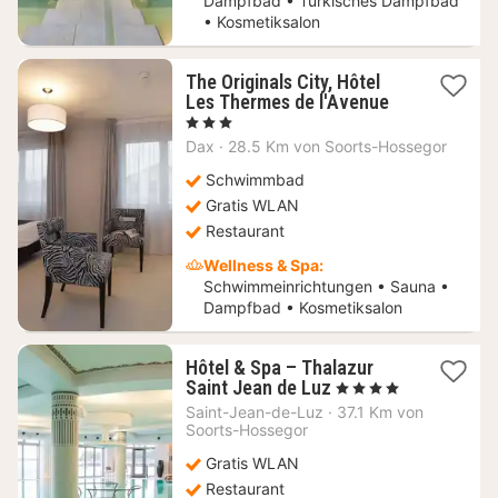
Dampfbad • Türkisches Dampfbad
• Kosmetiksalon
The Originals City, Hôtel
1
Les Thermes de l'Avenue
Nacht
, 3 Sterne
ab
Dax
·
28.5 Km von Soorts-Hossegor
88,77
€
Schwimmbad
Gratis WLAN
Restaurant
Wellness & Spa:
Schwimmeinrichtungen • Sauna •
Dampfbad • Kosmetiksalon
Hôtel & Spa – Thalazur
1
Saint Jean de Luz
, 4 Sterne
Nacht
Saint-Jean-de-Luz
·
37.1 Km von
ab
Soorts-Hossegor
341,60
Gratis WLAN
€
Restaurant