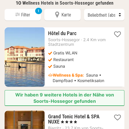
10
Wellness Hotels in Soorts-Hossegor gefunden
1
Filter
Karte
1
Hôtel du Parc
Nacht
Soorts-Hossegor
·
2.4 Km vom
ab
Stadtzentrum
217,30
Gratis WLAN
€
Restaurant
Sauna
Wellness & Spa:
Sauna •
Dampfbad • Kosmetiksalon
Wir haben 9 weitere Hotels in der Nähe von
Soorts-Hossegor gefunden
Grand Tonic Hotel & SPA
1
NUXE
, 4 Sterne
Nacht
Biarritz
·
23.7 Km von Soorts-