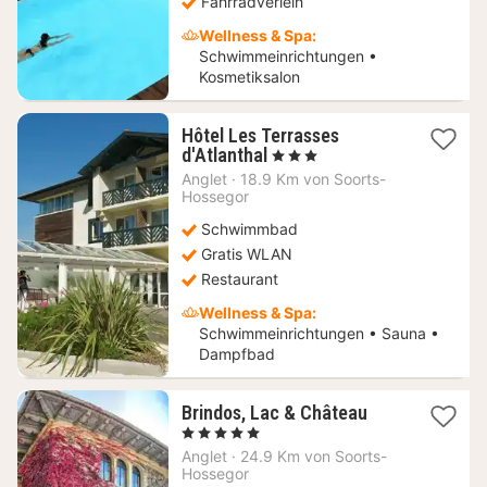
Fahrradverleih
Wellness & Spa:
Schwimmeinrichtungen •
Kosmetiksalon
Hôtel Les Terrasses
1
d'Atlanthal
, 3 Sterne
Nacht
Anglet
·
18.9 Km von Soorts-
ab
Hossegor
205,45
Schwimmbad
€
Gratis WLAN
Restaurant
Wellness & Spa:
Schwimmeinrichtungen • Sauna •
Dampfbad
1
Brindos, Lac & Château
Nacht
, 5 Sterne
ab
Anglet
·
24.9 Km von Soorts-
423,40
Hossegor