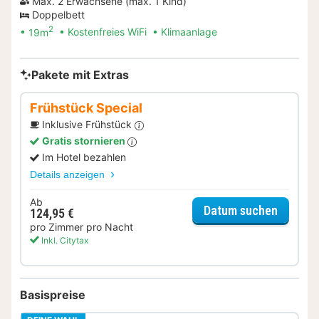
Max. 2 Erwachsene (max. 1 Kind)
Doppelbett
2
19m
Kostenfreies WiFi
Klimaanlage
Pakete mit Extras
Frühstück Special
Inklusive Frühstück
Gratis stornieren
Im Hotel bezahlen
Details anzeigen
Ab
für Frü
Datum suchen
124,95 €
pro Zimmer pro Nacht
Inkl. Citytax
Basispreise