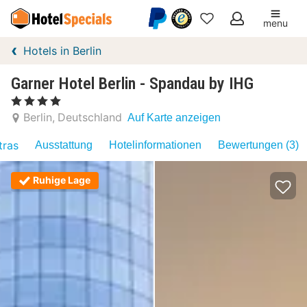
menu
Meine
Hotels in Berlin
Favoriten
Garner Hotel Berlin - Spandau by IHG
, 4 Sterne
Berlin
Deutschland
Auf Karte anzeigen
tras
Ausstattung
Hotelinformationen
Bewertungen (3)
Ruhige Lage