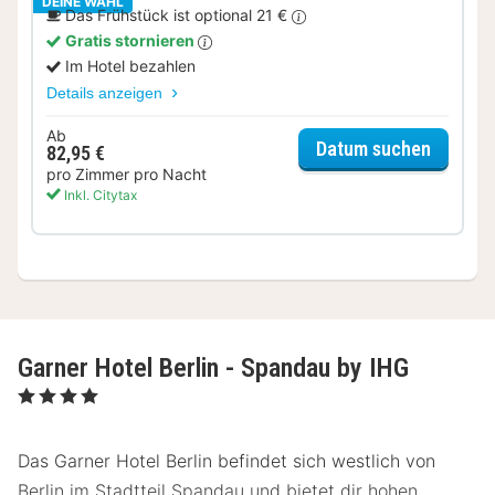
DEINE WAHL
Das Frühstück ist optional 21 €
Gratis stornieren
Im Hotel bezahlen
Details anzeigen
Ab
für Kom
Datum suchen
82,95 €
pro Zimmer pro Nacht
Inkl. Citytax
Garner Hotel Berlin - Spandau by IHG
, 4 Sterne
Das Garner Hotel Berlin befindet sich westlich von
Berlin im Stadtteil Spandau und bietet dir hohen