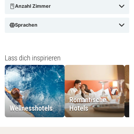
Anzahl Zimmer
Sprachen
Lass dich inspirieren
Romantische
Wellnesshotels
Hotels
L