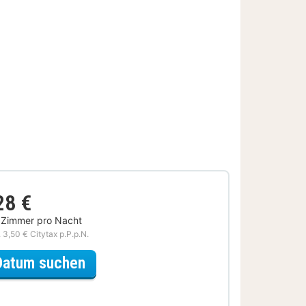
28 €
 Zimmer pro Nacht
. 3,50 € Citytax p.P.p.N.
für Wellness mit Dinner Special
Datum suchen