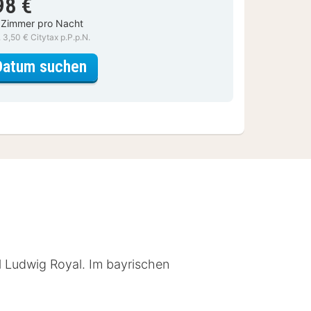
98 €
 Zimmer pro Nacht
. 3,50 € Citytax p.P.p.N.
für Deluxe Zimmer - Halbpension
Datum suchen
l Ludwig Royal. Im bayrischen