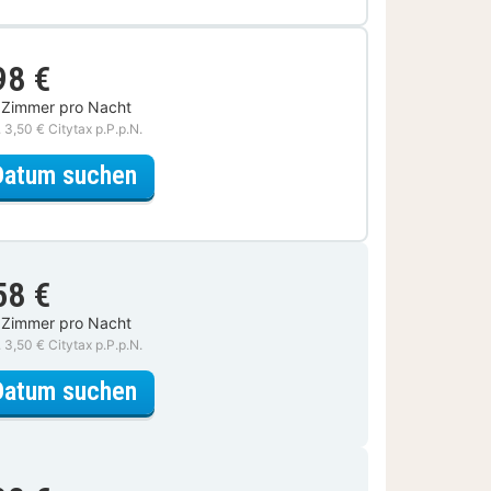
98 €
 Zimmer pro Nacht
. 3,50 € Citytax p.P.p.N.
für Early Check-in Special
Datum suchen
58 €
 Zimmer pro Nacht
. 3,50 € Citytax p.P.p.N.
für Deluxe Zimmer
Datum suchen