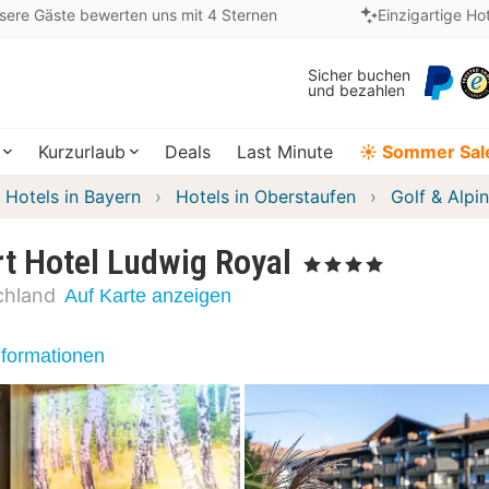
sere Gäste bewerten uns mit 4 Sternen
Einzigartige Ho
Sicher buchen
und bezahlen
Kurzurlaub
Deals
Last Minute
☀️ Sommer Sal
Hotels in Bayern
Hotels in Oberstaufen
Golf & Alpi
rt Hotel Ludwig Royal
, 4 Sterne
chland
Auf Karte anzeigen
nformationen