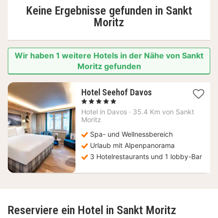
Keine Ergebnisse gefunden in
Sankt
Moritz
Wir haben 1 weitere Hotels in der Nähe von Sankt
Moritz gefunden
1
Hotel Seehof Davos
Nacht
, 5 Sterne
ab
Hotel in
Davos
·
35.4 Km von Sankt
356,69
Moritz
€
Spa- und Wellnessbereich
Urlaub mit Alpenpanorama
3 Hotelrestaurants und 1 lobby-Bar
Reserviere ein Hotel in Sankt Moritz