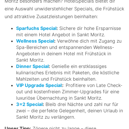
Moritz besonders machen? HotelSpecials bietet dir
eine Auswahl unwiderstehlicher Specials, die Frühstück
und attraktive Zusatzleistungen beinhalten:
Sparfuchs Special
:
Sichere dir hohe Ersparnisse
mit einem Hotel Angebot in Sankt Moritz.
Wellness Special
:
Verwöhne dich mit Zugang zu
Spa-Bereichen und entspannenden Wellness-
Angeboten in deinem Hotel mit Frühstück in
Sankt Moritz.
Dinner Special
:
Genieße ein erstklassiges
kulinarisches Erlebnis mit Paketen, die köstliche
Mahlzeiten und Frühstück beinhalten.
VIP Upgrade Special
:
: Profitiere von Late Check-
out und kostenfreien Zimmer-Upgrades für eine
luxuriöse Übernachtung in Sankt Moritz.
3=2 Special
:
Bleib drei Nächte und zahl nur für
zwei – die perfekte Gelegenheit, deinen Urlaub in
Sankt Moritz zu verlängern.
Unser Tipp:
Zögere nicht zu lange – diese