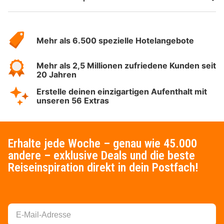
Über
Hotelspecials
Mehr als 6.500 spezielle Hotelangebote
Mehr als 2,5 Millionen zufriedene Kunden seit
20 Jahren
Erstelle deinen einzigartigen Aufenthalt mit
unseren 56 Extras
Erhalte jede Woche – genau wie 45.000
andere – exklusive Deals und die beste
Reiseinspiration direkt in dein Postfach!