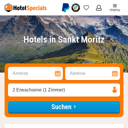
menu
Meine
Favoriten
Hotels in Sankt Moritz
Anreise
Abreise
2 Erwachsene (1 Zimmer)
Suchen