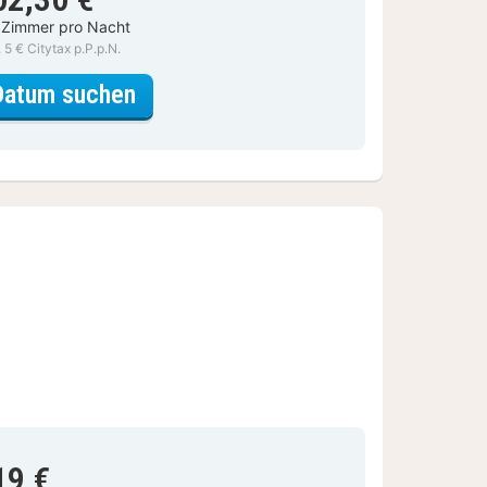
 Zimmer pro Nacht
. 5 € Citytax p.P.p.N.
für Klassik Zimmer Waldblick
Datum suchen
19 €