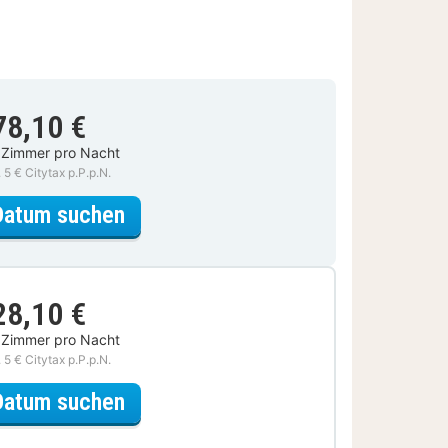
78,10 €
 Zimmer pro Nacht
. 5 € Citytax p.P.p.N.
für Klassik Zimmer Waldblick
Datum suchen
28,10 €
 Zimmer pro Nacht
. 5 € Citytax p.P.p.N.
für Romantische Special
Datum suchen