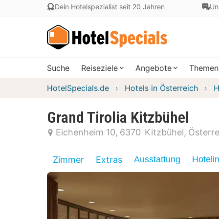
Dein Hotelspezialist seit 20 Jahren
Un
Suche
Reiseziele
Angebote
Themen
HotelSpecials.de
Hotels in Österreich
H
Grand Tirolia Kitzbühel
Eichenheim 10
6370
Kitzbühel
Österre
Zimmer
Extras
Ausstattung
Hoteli