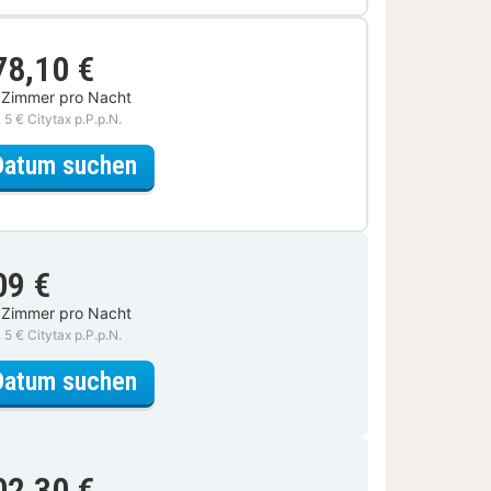
78,10 €
 Zimmer pro Nacht
. 5 € Citytax p.P.p.N.
für Beauty Special
Datum suchen
09 €
 Zimmer pro Nacht
. 5 € Citytax p.P.p.N.
für Klassik Zimmer Waldblick
Datum suchen
02,30 €