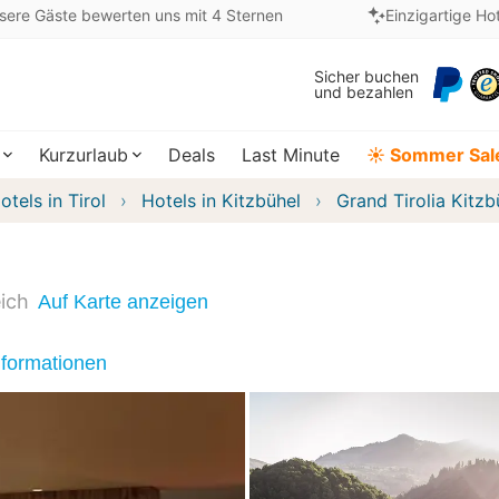
sere Gäste bewerten uns mit 4 Sternen
Einzigartige Ho
Sicher buchen
und bezahlen
Kurzurlaub
Deals
Last Minute
☀️ Sommer Sal
otels in Tirol
Hotels in Kitzbühel
Grand Tirolia Kitzb
ich
Auf Karte anzeigen
nformationen