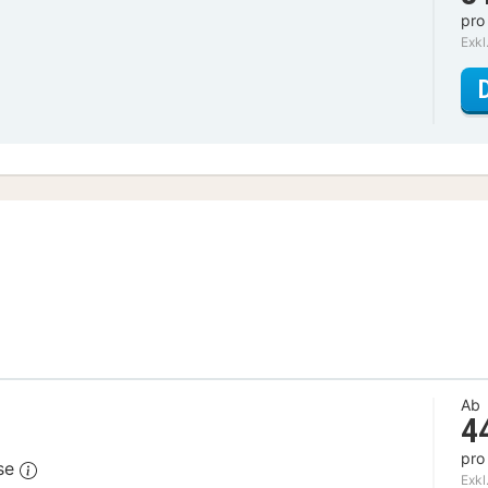
pro
Exkl
Ab
4
pro
ase
Exkl