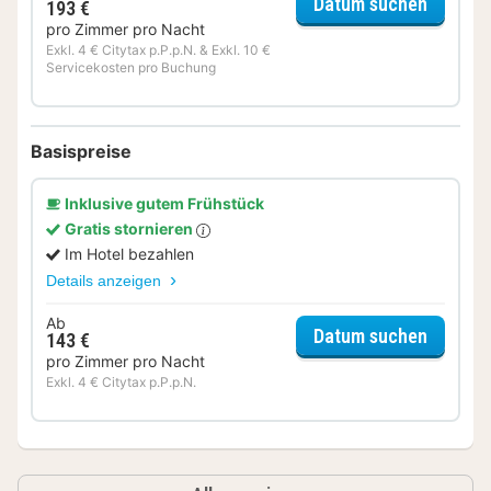
für Boo
Datum suchen
193 €
pro Zimmer pro Nacht
Exkl. 4 € Citytax p.P.p.N. & Exkl. 10 €
Servicekosten pro Buchung
Basispreise
Inklusive gutem Frühstück
Gratis stornieren
Im Hotel bezahlen
Details anzeigen
Ab
für Del
Datum suchen
143 €
pro Zimmer pro Nacht
Exkl. 4 € Citytax p.P.p.N.