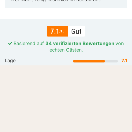
7.1
Gut
/10
Basierend auf
34 verifizierten Bewertungen
von
echten Gästen.
Lage
7.1
Preis-Leistungs-Verhältnis
6.7
Gastfreundlichkeit
8.2
Mehr lesen
Alle Bewertungen (34)