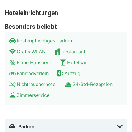
und an den schönen Wasserkanälen entlang zu
machen.
Hoteleinrichtungen
Besonders beliebt
Kostenpflichtiges Parken
Gratis WLAN
Restaurant
Keine Haustiere
Hotelbar
Fahrradverleih
Aufzug
Nichtraucherhotel
24-Std-Rezeption
Zimmerservice
Parken