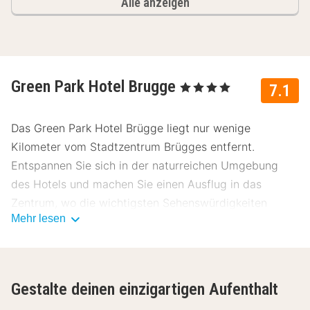
Alle anzeigen
Green Park Hotel Brugge
, 4 Sterne
7.1
Das Green Park Hotel Brügge liegt nur wenige
Kilometer vom Stadtzentrum Brügges entfernt.
Entspannen Sie sich in der naturreichen Umgebung
des Hotels und machen Sie einen Ausflug in das
Zentrum, wo die wichtigsten Sehenswürdigkeiten
Mehr lesen
schon auf Sie warten.
Alle Zimmer des Green Park Hotels Brügge verfügen
über einen Flachbildfernseher, Schreibtisch, Telefon,
Gestalte deinen einzigartigen Aufenthalt
Wasserkocher, Kaffeemaschine, kostenloses WLAN und
über ein privates Badezimmer mit Duschbadewanne,