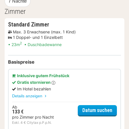
7 Nächte
Zimmer
Standard Zimmer
Max. 3 Erwachsene (max. 1 Kind)
1 Doppel- und 1 Einzelbett
2
23m
Duschbadewanne
Basispreise
Inklusive gutem Frühstück
Gratis stornieren
Im Hotel bezahlen
Details anzeigen
Ab
für Sta
Datum suchen
133 €
pro Zimmer pro Nacht
Exkl. 4 € Citytax p.P.p.N.