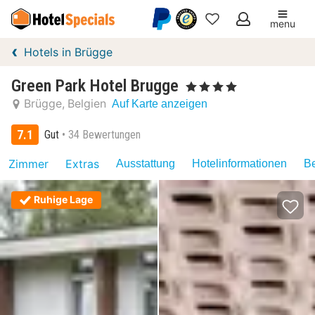
menu
Meine
Hotels in Brügge
Favoriten
Green Park Hotel Brugge
, 4 Sterne
Brügge
Belgien
Auf Karte anzeigen
7.1
Gut
34 Bewertungen
Zimmer
Extras
Ausstattung
Hotelinformationen
Be
Ruhige Lage