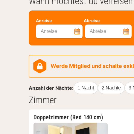
Wann möchtest du verreisen
Anreise
Abreise
Anreise
Abreise
Werde Mitglied und schalte exklu
Anzahl der Nächte:
1 Nacht
2 Nächte
3 
Zimmer
Doppelzimmer (Bed 140 cm)