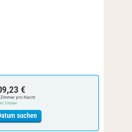
09,23 €
 Zimmer pro Nacht
kl. Citytax
für Doppelzimmer (Bed 140 cm)
Datum suchen