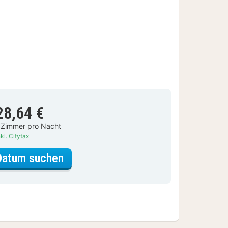
28,64 €
 Zimmer pro Nacht
kl. Citytax
für Doppelzimmer, Balkon, Stadtbl
Datum suchen