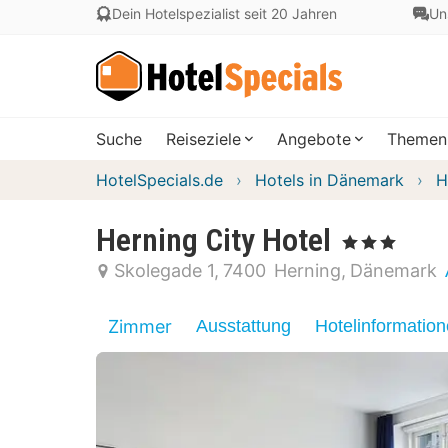
Dein Hotelspezialist seit 20 Jahren
Un
Suche
Reiseziele
Angebote
Themen
HotelSpecials.de
Hotels in Dänemark
H
Herning City Hotel
, 3 Sterne
Skolegade 1
7400
Herning
Dänemark
Zimmer
Ausstattung
Hotelinformatio