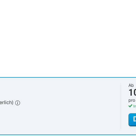
Ab
1
pro
erlich)
In