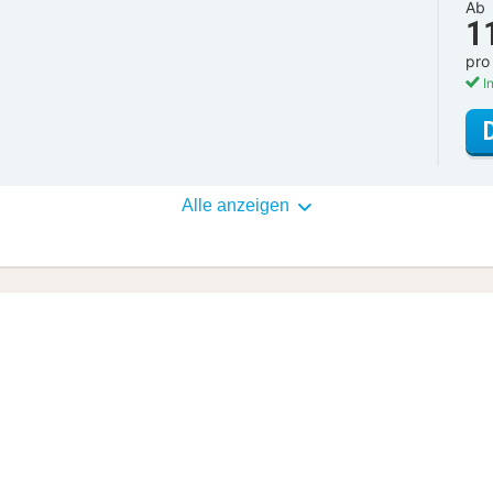
Ab
1
pro
In
Alle anzeigen