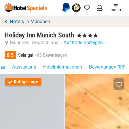
menu
Meine
Hotels in München
Favoriten
Holiday Inn Munich South
, 4 Sterne
München
Deutschland
- Auf Karte anzeigen
8.5
Sehr gut
68 Bewertungen
ras
Ausstattung
Hotelinformationen
Bewertungen (68)
Ruhige Lage