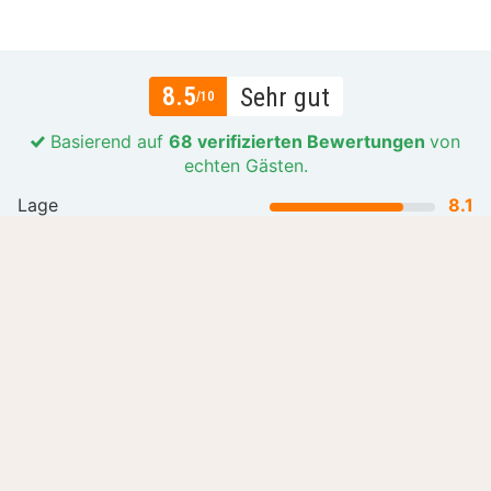
8.5
Sehr gut
/10
Basierend auf
68 verifizierten Bewertungen
von
echten Gästen.
Lage
8.1
Preis-Leistungs-Verhältnis
8.6
Gastfreundlichkeit
8.8
Mehr lesen
Alle Bewertungen (68)