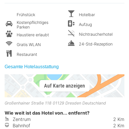
Frühstück
Hotelbar
Kostenpflichtiges
Aufzug
Parken
Nichtraucherhotel
Haustiere erlaubt
24-Std-Rezeption
Gratis WLAN
Restaurant
Gesamte Hotelausstattung
Auf Karte anzeigen
Großenhainer Straße 118
01129
Dresden
Deutschland
Wie weit ist das Hotel von... entfernt?
Zentrum
2 Km
Bahnhof
2 Km