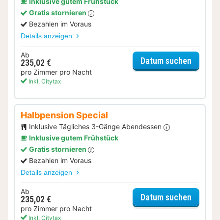
Inklusive gutem Frühstück
Gratis stornieren
Bezahlen im Voraus
Details anzeigen
Ab
für Dinn
Datum suchen
235,02 €
pro Zimmer pro Nacht
Inkl. Citytax
Halbpension Special
Inklusive Tägliches 3-Gänge Abendessen
Inklusive gutem Frühstück
Gratis stornieren
Bezahlen im Voraus
Details anzeigen
Ab
für Hal
Datum suchen
235,02 €
pro Zimmer pro Nacht
Inkl. Citytax