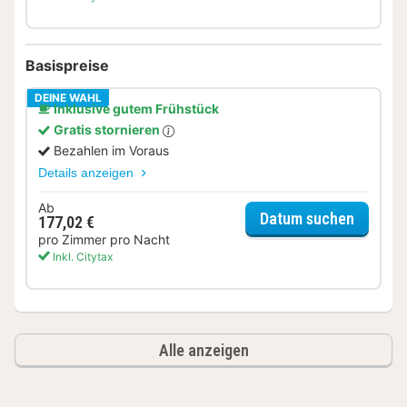
Basispreise
DEINE WAHL
Inklusive gutem Frühstück
Gratis stornieren
Bezahlen im Voraus
Details anzeigen
Ab
für App
Datum suchen
177,02 €
pro Zimmer pro Nacht
Inkl. Citytax
Alle anzeigen