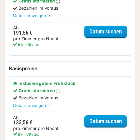
Gratis stornieren
Bezahlen im Voraus
Details anzeigen
Ab
für Hal
Datum suchen
191,56 €
pro Zimmer pro Nacht
Inkl. Citytax
Basispreise
Inklusive gutem Frühstück
Gratis stornieren
Bezahlen im Voraus
Details anzeigen
Ab
für Kom
Datum suchen
133,56 €
pro Zimmer pro Nacht
Inkl. Citytax