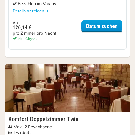
Bezahlen im Voraus
Details anzeigen
Ab
für Sta
Datum suchen
126,14 €
pro Zimmer pro Nacht
Inkl. Citytax
Komfort Doppelzimmer Twin
Max. 2 Erwachsene
Twinbett