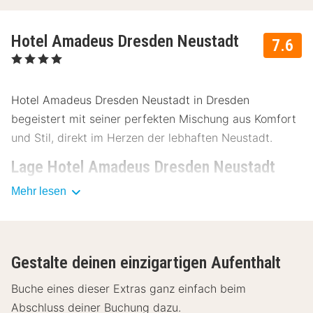
Hotel Amadeus Dresden Neustadt
7.6
, 4 Sterne
Hotel Amadeus Dresden Neustadt in Dresden
begeistert mit seiner perfekten Mischung aus Komfort
und Stil, direkt im Herzen der lebhaften Neustadt.
Lage Hotel Amadeus Dresden Neustadt
Mehr lesen
Das Hotel Amadeus Dresden Neustadt liegt ideal in der
Nähe des Stadtzentrums und bietet einfachen Zugang
zu vielen Sehenswürdigkeiten. Hier sind einige
Highlights in der Nähe:
Gestalte deinen einzigartigen Aufenthalt
Frauenkirche - 2km
Buche eines dieser Extras ganz einfach beim
Zwinger - 2.5km
Abschluss deiner Buchung dazu.
Semperoper - 2.3km