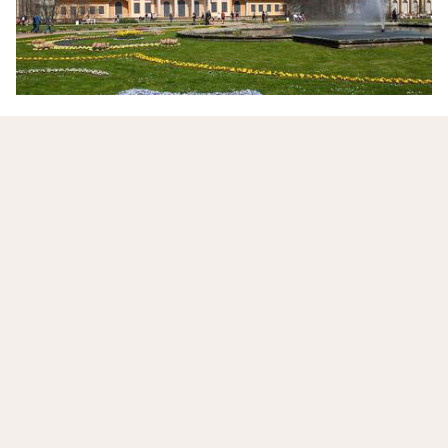
Dresden ganz entspannt – wohnen in der
Neustadt
Das Hotel Amadeus Dresden Neustadt liegt ruhig im
charmanten Stadtteil Leipziger Vorstadt. Gemütliche
Zimmer, klassisches Ambiente und gute Anbindung zur
Altstadt sorgen für einen entspannten Aufenthalt.
Spaziere an der Elbe, besuche die Semperoper oder
unternimm einen Ausflug ins Elbsandsteingebirge, hier
beginnt die Auszeit mit Ruhe und Kultur.
Mehr lesen