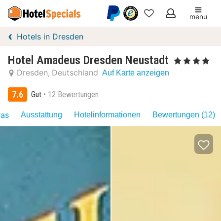
menu
Meine
Hotels in Dresden
Favoriten
Hotel Amadeus Dresden Neustadt
, 4 Sterne
Dresden
Deutschland
Auf Karte anzeigen
7.6
Gut
12 Bewertungen
ras
Ausstattung
Hotelinformationen
Bewertungen (12)