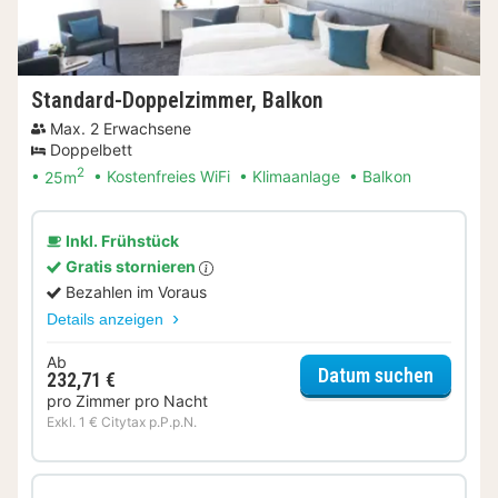
Standard-Doppelzimmer, Balkon
Max. 2 Erwachsene
Doppelbett
2
25m
Kostenfreies WiFi
Klimaanlage
Balkon
Inkl. Frühstück
Gratis stornieren
Bezahlen im Voraus
Details anzeigen
Ab
für Sta
Datum suchen
232,71 €
pro Zimmer pro Nacht
Exkl. 1 € Citytax p.P.p.N.