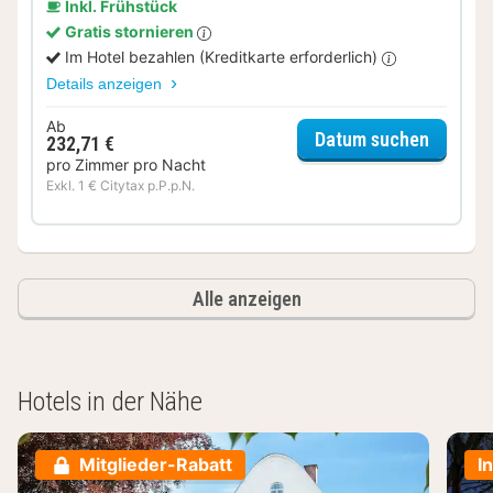
Inkl. Frühstück
Gratis stornieren
Im Hotel bezahlen (Kreditkarte erforderlich)
Details anzeigen
Ab
für Sta
Datum suchen
232,71 €
pro Zimmer pro Nacht
Exkl. 1 € Citytax p.P.p.N.
Alle anzeigen
Hotels in der Nähe
Mitglieder-Rabatt
I