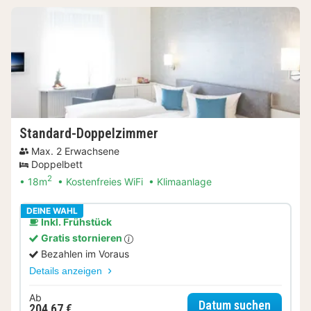
Standard-Doppelzimmer
Max. 2 Erwachsene
Doppelbett
2
18m
Kostenfreies WiFi
Klimaanlage
DEINE WAHL
Inkl. Frühstück
Gratis stornieren
Bezahlen im Voraus
Details anzeigen
Ab
für Sta
Datum suchen
204,67 €