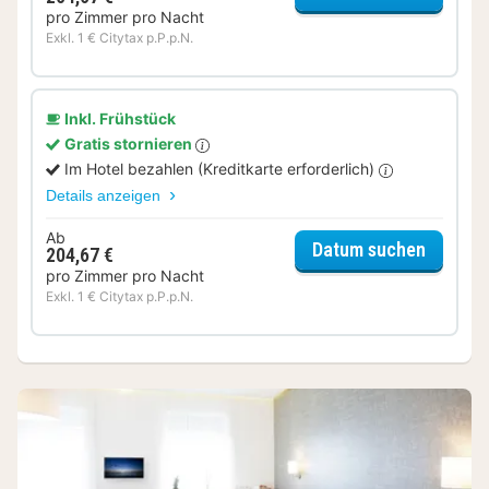
pro Zimmer pro Nacht
Exkl. 1 € Citytax p.P.p.N.
Inkl. Frühstück
Gratis stornieren
Im Hotel bezahlen (Kreditkarte erforderlich)
Details anzeigen
Ab
für Sta
Datum suchen
204,67 €
pro Zimmer pro Nacht
Exkl. 1 € Citytax p.P.p.N.