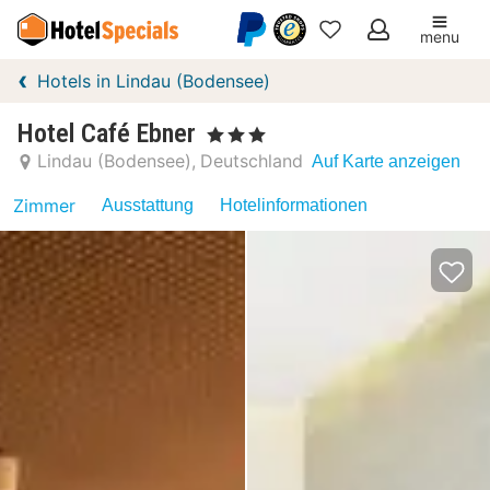
menu
Meine
Hotels in Lindau (Bodensee)
Favoriten
Hotel Café Ebner
, 3 Sterne
Lindau (Bodensee)
Deutschland
Auf Karte anzeigen
Zimmer
Ausstattung
Hotelinformationen