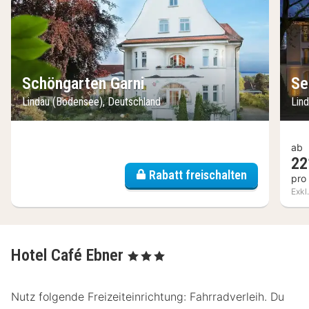
Schöngarten Garni
Se
Lindau (Bodensee), Deutschland
Lin
ab
22
Rabatt freischalten
pro
Exkl
Hotel Café Ebner
, 3 Sterne
Nutz folgende Freizeiteinrichtung: Fahrradverleih. Du