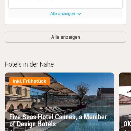
Alle anzeigen
Alle anzeigen
Hotels in der Nähe
Inkl. Frühstück
Five Seas Hotel Cannes, a Member
of Design Hotels
OK