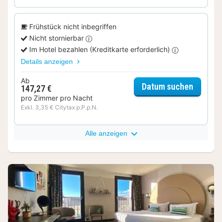
Frühstück nicht inbegriffen
Nicht stornierbar
Im Hotel bezahlen (Kreditkarte erforderlich)
Details anzeigen
Ab
für Cla
Datum suchen
147,27 €
pro Zimmer pro Nacht
Exkl. 3,35 € Citytax p.P.p.N.
Alle anzeigen