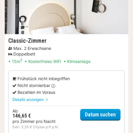
Classic-Zimmer
Max. 2 Erwachsene
Doppelbett
2
15m
Kostenfreies WiFi
Klimaanlage
Frühstück nicht inbegriffen
Nicht stornierbar
Bezahlen im Voraus
Details anzeigen
Ab
für Cla
Datum suchen
146,65 €
pro Zimmer pro Nacht
Exkl. 3,35 € Citytax p.P.p.N.