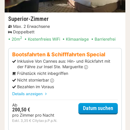
Superior-Zimmer
Max. 2 Erwachsene
Doppelbett
2
20m
Kostenfreies WiFi
Klimaanlage
Barrierefrei
Bootsfahrten & Schifffahrten Special
Inklusive Von Cannes aus: Hin- und Rückfahrt mit
der Fähre zur Insel Ste. Marguerite
Frühstück nicht inbegriffen
Nicht stornierbar
Bezahlen im Voraus
Details anzeigen
Ab
für Boo
Datum suchen
200,50 €
pro Zimmer pro Nacht
Exkl. 3,35 € Citytax p.P.p.N.