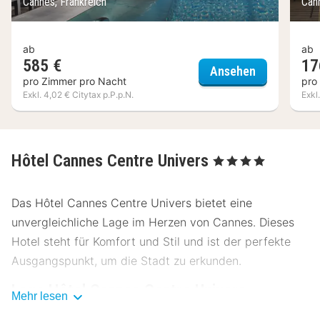
Cannes, Frankreich
Can
ab
ab
585 €
17
Five Seas H
Ansehen
pro Zimmer pro Nacht
pro
Exkl. 4,02 € Citytax p.P.p.N.
Exkl
Hôtel Cannes Centre Univers
, 4 Sterne
Das Hôtel Cannes Centre Univers bietet eine
unvergleichliche Lage im Herzen von Cannes. Dieses
Hotel steht für Komfort und Stil und ist der perfekte
Ausgangspunkt, um die Stadt zu erkunden.
Lage Hôtel Cannes Centre Univers
Mehr lesen
Das Hôtel Cannes Centre Univers liegt zentral und ist