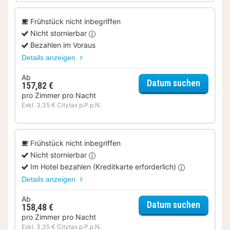
Frühstück nicht inbegriffen
Nicht stornierbar
Bezahlen im Voraus
Details anzeigen
Ab
für Sup
Datum suchen
157,82 €
pro Zimmer pro Nacht
Exkl. 3,35 € Citytax p.P.p.N.
Frühstück nicht inbegriffen
Nicht stornierbar
Im Hotel bezahlen (Kreditkarte erforderlich)
Details anzeigen
Ab
für Sup
Datum suchen
158,48 €
pro Zimmer pro Nacht
Exkl. 3,35 € Citytax p.P.p.N.