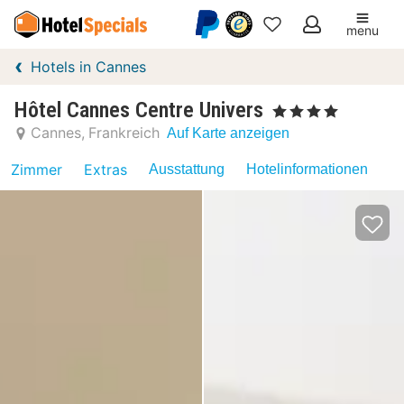
menu
Meine
Hotels in Cannes
Favoriten
Hôtel Cannes Centre Univers
, 4 Sterne
Cannes
Frankreich
Auf Karte anzeigen
Zimmer
Extras
Ausstattung
Hotelinformationen