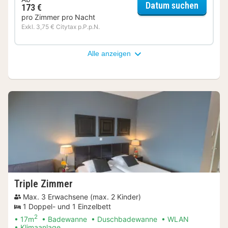
für roo
Datum suchen
173 €
pro Zimmer pro Nacht
Exkl. 3,75 € Citytax p.P.p.N.
Alle anzeigen
Triple Zimmer
Max. 3 Erwachsene (max. 2 Kinder)
1 Doppel- und 1 Einzelbett
2
17m
Badewanne
Duschbadewanne
WLAN
Klimaanlage