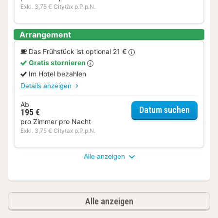
Exkl. 3,75 € Citytax p.P.p.N.
Arrangement
Das Frühstück ist optional 21 €
Gratis stornieren
Im Hotel bezahlen
Details anzeigen
Ab
für ro
Datum suchen
195 €
pro Zimmer pro Nacht
Exkl. 3,75 € Citytax p.P.p.N.
Alle anzeigen
Alle anzeigen