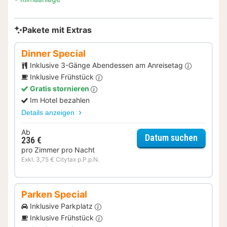
Pakete mit Extras
Dinner Special
Inklusive 3-Gänge Abendessen am Anreisetag
Inklusive Frühstück
Gratis stornieren
Im Hotel bezahlen
Details anzeigen
Ab
für Dinn
Datum suchen
236 €
pro Zimmer pro Nacht
Exkl. 3,75 € Citytax p.P.p.N.
Parken Special
Inklusive Parkplatz
Inklusive Frühstück