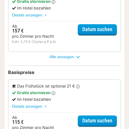
Gratis stornieren
Im Hotel bezahlen
Details anzeigen
Ab
für Par
Datum suchen
157 €
pro Zimmer pro Nacht
Exkl. 3,75 € Citytax p.P.p.N.
Alle anzeigen
Basispreise
Das Frühstück ist optional 21 €
Gratis stornieren
Im Hotel bezahlen
Details anzeigen
Ab
für Tri
Datum suchen
115 €
pro Zimmer pro Nacht