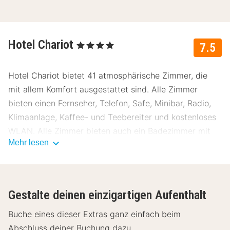
Hotel Chariot
, 4 Sterne
7.5
Hotel Chariot bietet 41 atmosphärische Zimmer, die
mit allem Komfort ausgestattet sind. Alle Zimmer
bieten einen Fernseher, Telefon, Safe, Minibar, Radio,
Klimaanlage, Kaffee- und Teebereiter und kostenloses
WLAN. Alle Zimmer bieten auch ein Badezimmer mit
Mehr lesen
einer Badewanne und/oder Dusche, Toilette und
Haartrockner. Am nächsten Morgen gibt es ein
kontinentales Frühstück, oder Sie können gegen
Gebühr das umfangreiche Frühstücksbüffet nutzen. Zu
Gestalte deinen einzigartigen Aufenthalt
einem schönen Mittag- oder Abendessen sind Sie auch
den ganzen Tag über im Hotel-Restaurant willkommen.
Buche eines dieser Extras ganz einfach beim
Würden Sie gerne die naturreiche Umgebung
Abschluss deiner Buchung dazu.