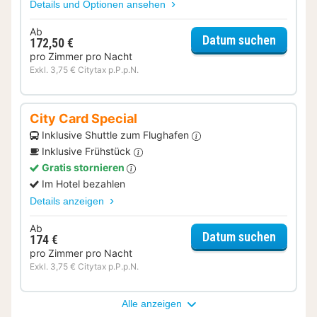
Details und Optionen ansehen
Ab
für Rom
Datum suchen
172,50 €
pro Zimmer pro Nacht
Exkl. 3,75 € Citytax p.P.p.N.
City Card Special
Inklusive Shuttle zum Flughafen
Inklusive Frühstück
Gratis stornieren
Im Hotel bezahlen
Details anzeigen
Ab
für City
Datum suchen
174 €
pro Zimmer pro Nacht
Exkl. 3,75 € Citytax p.P.p.N.
Alle anzeigen