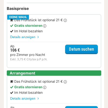
Basispreise
DEINE WAHL
Das Frühstück ist optional 21 €
Gratis stornieren
Im Hotel bezahlen
Details anzeigen
Ab
für Sta
Datum suchen
106 €
pro Zimmer pro Nacht
Exkl. 3,75 € Citytax p.P.p.N.
Arrangement
Das Frühstück ist optional 21 €
Gratis stornieren
Im Hotel bezahlen
Details anzeigen
Ab