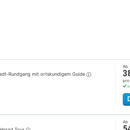
Ab
3
stadt-Rundgang mit ortskundigem Guide
pro
In
Ab
5
Fahrrad Tour