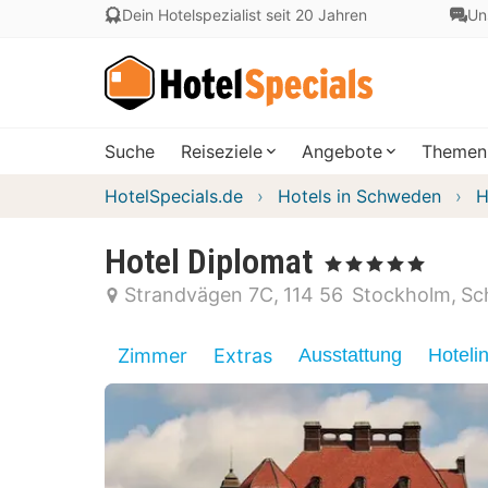
Dein Hotelspezialist seit 20 Jahren
Un
Suche
Reiseziele
Angebote
Themen
HotelSpecials.de
Hotels in Schweden
H
Hotel Diplomat
, 5 Sterne
Strandvägen 7C
114 56
Stockholm
Sc
Zimmer
Extras
Ausstattung
Hoteli