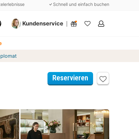
telerlebnisse
Schnell und einfach buchen
Kundenservice
Meine
Favoriten
e
iplomat
Reservieren