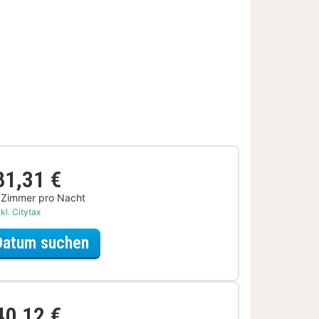
81,31 €
 Zimmer pro Nacht
kl. Citytax
für Entdecke die Stadt Special
Datum suchen
40,12 €