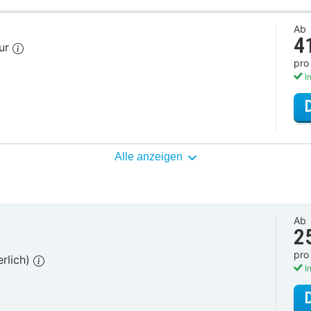
Ab
4
our
pro
In
Alle anzeigen
Ab
2
pro
erlich)
In