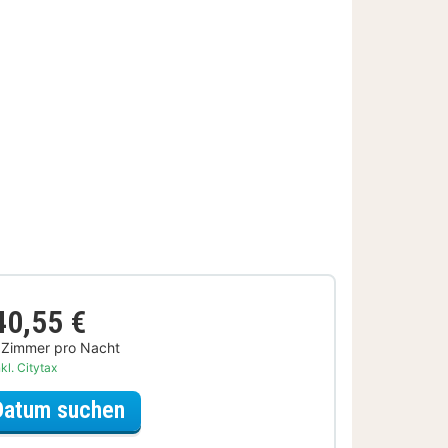
40,55 €
 Zimmer pro Nacht
kl. Citytax
für City Card Special
Datum suchen