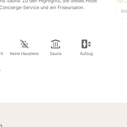
und Sauna. Zu den Highlights, die dieses Hotel
oncierge-Service und ein Friseursalon.
St
nt
Keine Haustiere
Sauna
Aufzug
e