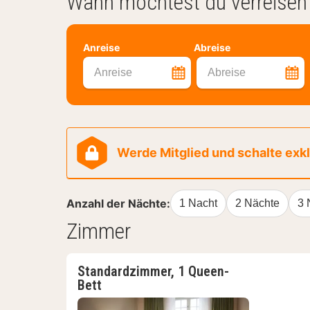
Wann möchtest du verreisen
Anreise
Abreise
Anreise
Abreise
Werde Mitglied und schalte exklu
Anzahl der Nächte:
1 Nacht
2 Nächte
3 
Zimmer
Standardzimmer, 1 Queen-
Bett